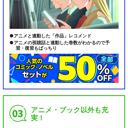
トロピカル～ジュ！プリキュ
ア
アニメと連動した「作品」レコメンド
デリシャスパーティ♡プリキ
アニメの視聴話と連動した巻数がわかるので予
ュア
習・復習もばっちり
ひろがるスカイ！プリキュア
アニメ・ブック以外も充
キボウノチカラ～オトナプリ
実！
キュア’２３～