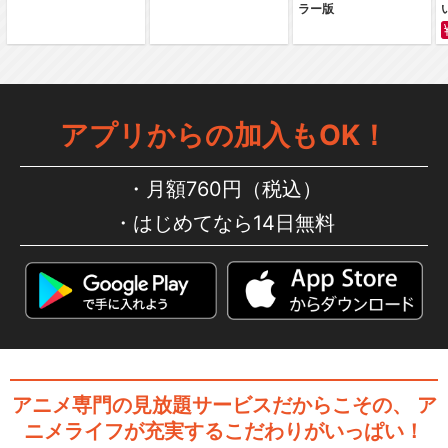
ラー版
スイートプリキュア♪
アプリからの加入もOK！
スマイルプリキュア！
月額760円（税込）
はじめてなら14日無料
ドキドキ！プリキュア
ハピネスチャージプリキュ
ア！
アニメ専門の見放題サービスだからこその、
ア
ニメライフが充実するこだわりがいっぱい！