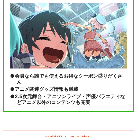
わんだふるぷりきゅあ！
キミとアイドルプリキュア♪
会員なら誰でも使えるお得なクーポン盛りだくさ
ん
アニメ関連グッズ情報も満載
2.5次元舞台・アニソンライブ・声優バラエティな
閉じる
どアニメ以外のコンテンツも充実