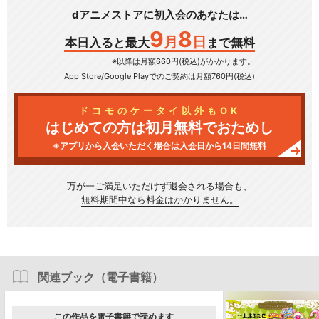
dアニメストアに初入会のあなたは…
9
8
月
日
本日入ると最大
まで無料
※以降は月額660円(税込)がかかります。
App Store/Google Play
でのご契約は月額760円(税込)
ドコモのケータイ以外もOK
はじめての方は初月無料でおためし
※アプリから入会いただく場合は入会日から14日間無料
万が一ご満足いただけず
退会される場合も、
無料期間中なら料金はかかりません。
関連ブック（電子書籍）
この作品を電子書籍で読めます