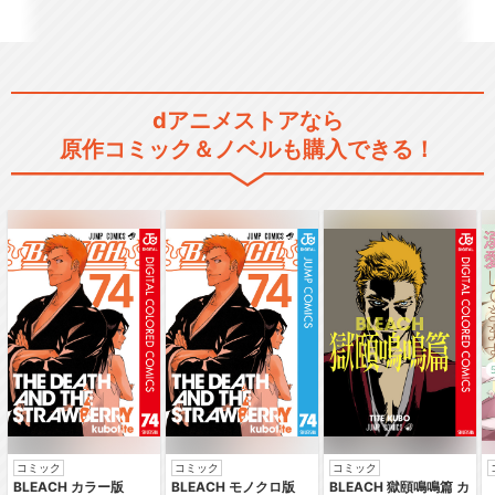
Yes！プリキュア5GoGo！
dアニメストアなら
原作コミック＆ノベルも購入できる！
フレッシュプリキュア！
ハートキャッチプリキュア！
コミック
コミック
コミック
BLEACH カラー版
BLEACH モノクロ版
BLEACH 獄頤鳴鳴篇 カ