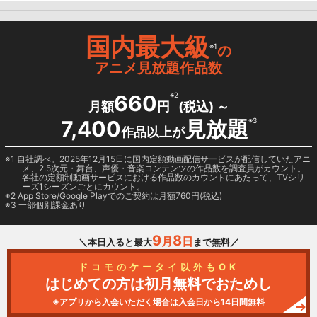
国内最大級
※1
の
アニメ見放題作品数
660
※2
月額
円
(税込) ～
7,400
見放題
※3
作品以上が
1 自社調べ。2025年12月15日に国内定額動画配信サービスが配信していたアニ
メ、2.5次元・舞台、声優・音楽コンテンツの作品数を調査員がカウント。
各社の定額制動画サービスにおける作品数のカウントにあたって、TVシリ
ーズ1シーズンごとにカウント。
2
App Store/Google Play
でのご契約は月額760円(税込)
3 一部個別課金あり
9
8
月
日
＼本日入ると最大
まで無料／
ドコモのケータイ以外もOK
はじめての方は初月無料でおためし
※アプリから入会いただく場合は入会日から14日間無料