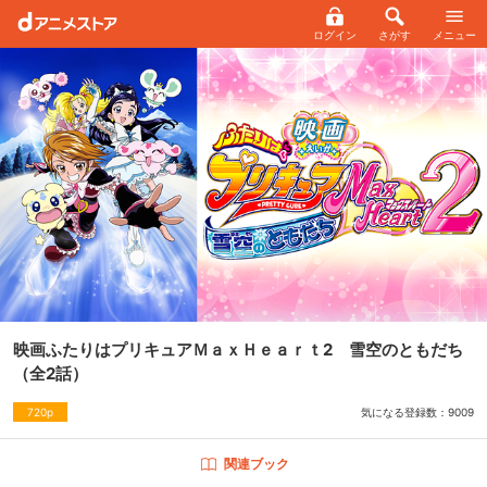
ログイン
さがす
メニュー
映画ふたりはプリキュアＭａｘＨｅａｒｔ2 雪空のともだち
（全2話）
気になる登録数：
9009
720p
関連ブック