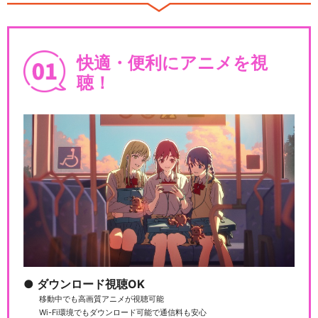
Go！プリンセスプリキュア
快適・便利にアニメを視
聴！
魔法つかいプリキュア！
魔法つかいプリキュア！！～
MIRAI DAYS～
ダウンロード視聴OK
移動中でも高画質アニメが視聴可能
キラキラ☆プリキュアアラモ
Wi-Fi環境でもダウンロード可能で通信料も安心
ード