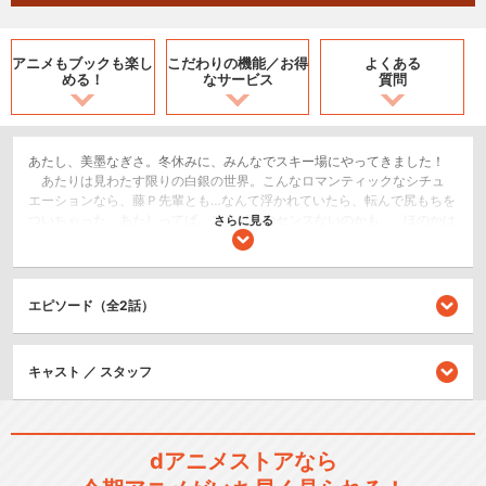
アニメもブックも
楽し
こだわりの機能／
お得
よくある
める！
なサービス
質問
あたし、美墨なぎさ。冬休みに、みんなでスキー場にやってきました！
あたりは見わたす限りの白銀の世界。こんなロマンティックなシチュ
エーションなら、藤Ｐ先輩とも…なんて浮かれていたら、転んで尻もちを
ついちゃった。あたしってば、スノボーのセンスないのかも…。ほのかは
さらに見る
スキーでステキなシュプール描いちゃってるし、アカネ先輩の出張タコ
カフェは大繁盛だし、ひかりは不思議な卵を見つけるし…って、卵!? し
かも中から生まれたのは、とってもかわいい鳥のヒナ。雲の園の老師だ
っていうおじいさんと、お付きのムタさんによると、「ほうおう」って
エピソード（全2話）
いう大事な鳥なんだって。ひかりが「ひなた」って名づけたその子、闇
の世界のヤツらに狙われていたの！
SF/ファンタジー
キャスト ／ スタッフ
アクション/バトル
キッズ/ファミリー
dアニメストアなら
シリーズ／関連のアニメ作品