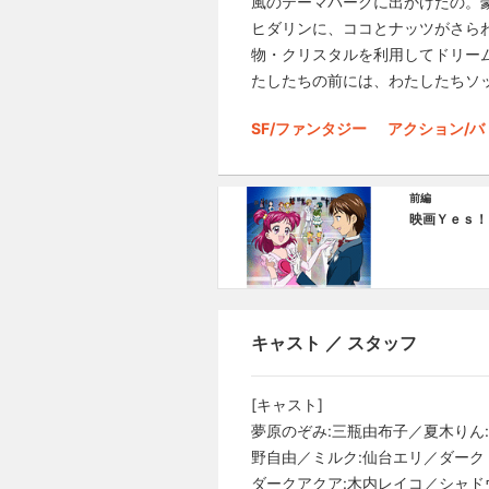
風のテーマパークに出かけたの。
ヒダリンに、ココとナッツがさら
物・クリスタルを利用してドリー
たしたちの前には、わたしたちソ
SF/ファンタジー
アクション/バ
前編
映画Ｙｅｓ！
キャスト ／ スタッフ
[キャスト]
夢原のぞみ:三瓶由布子／夏木りん
野自由／ミルク:仙台エリ／ダーク
ダークアクア:木内レイコ／シャド