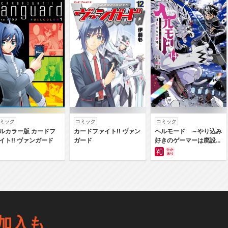
ミック
コミック
コミック
ルカラー版 カードフ
カードファイト‼ ヴァン
ヘルモード ～やり込み
イト‼ ヴァンガード
ガード
好きのゲーマーは廃設定
の異世界で無双する～は
じまりの召喚士
加入も