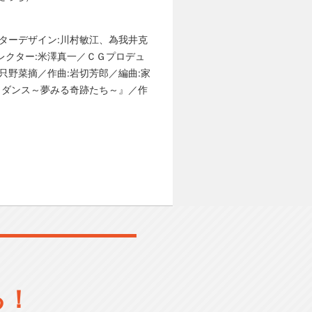
クターデザイン:川村敏江、為我井克
レクター:米澤真一／ＣＧプロデュ
:只野菜摘／作曲:岩切芳郎／編曲:家
 de ダンス～夢みる奇跡たち～』／作
る！