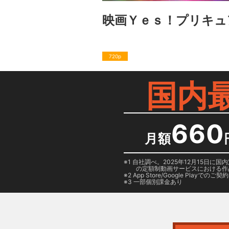
映画Ｙｅｓ！プリキュ
720p
国内
660
月額
1 自社調べ。2025年12月15
の定額制動画サービスにおける作
2
App Store/Google Play
でのご契約は
3 一部個別課金あり