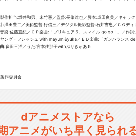
／製作担当:坂井和男、末竹憲／監督:長峯達也／脚本:成田良美／キャラ
計:澤田豊二／美術監督:行信三／デジタル撮影監督:石井吉忠／ＣＧディ
音楽:佐藤直紀／ＯＰ楽曲:「プリキュア５、スマイル go go！」／作詞
ング・フレッシュ with mayumi&yuka／ＥＤ楽曲:「ガンバランス
曲:多田三洋／うた:宮本佳那子withぷりきゅあ５
５製作委員会
dアニメストアなら
期アニメがいち早く見られ