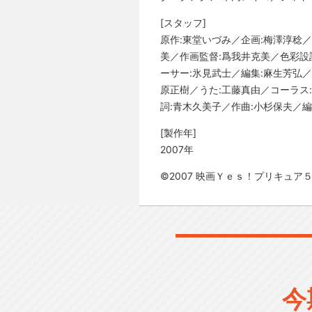
[スタッフ]
原作:東堂いづみ／企画:梅澤淳稔
美／作画監督:爲我井克美／色彩設
ーサー:氷見武士／編集:麻生芳弘／
原正樹／うた:工藤真由／コーラス:ヤ
詞:青木久美子／作曲:小杉保夫／編
[製作年]
2007年
©2007 映画Ｙｅｓ！プリキュア
今