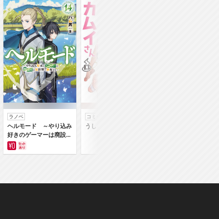
ラノベ
コミック
コミック
ヘルモード ～やり込み
うしろの正面カムイさん
うちの弟どもがすみ
好きのゲーマーは廃設定
ん
の異世界で無双する～