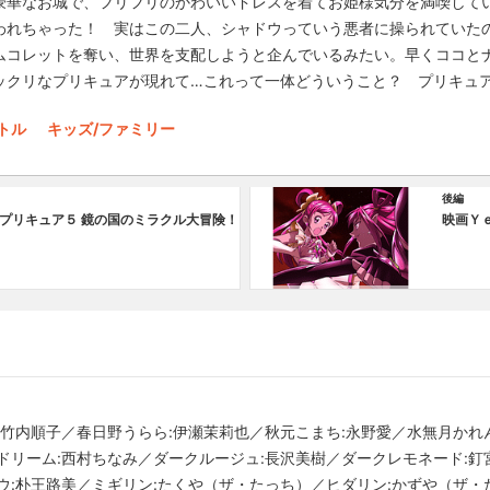
豪華なお城で、フリフリのかわいいドレスを着てお姫様気分を満喫して
われちゃった！ 実はこの二人、シャドウっていう悪者に操られていた
ムコレットを奪い、世界を支配しようと企んでいるみたい。早くココと
ックリなプリキュアが現れて…これって一体どういうこと？ プリキュ
トル
キッズ/ファミリー
後編
プリキュア５ 鏡の国のミラクル大冒険！
映画Ｙ
:竹内順子／春日野うらら:伊瀬茉莉也／秋元こまち:永野愛／水無月かれん
ドリーム:西村ちなみ／ダークルージュ:長沢美樹／ダークレモネード:釘
ウ:朴王路美／ミギリン:たくや（ザ・たっち）／ヒダリン:かずや（ザ・