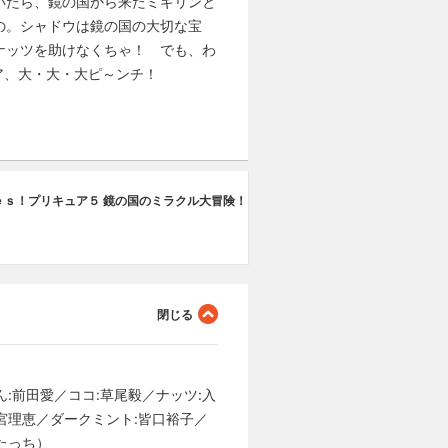
いたら、鏡の国から来たミギリンと
の。シャドウは鏡の国の大切な宝
ナッツを助けなくちゃ！ でも、わ
ア、大・大・大ピ～ンチ！
ｅｓ！プリキュア５ 鏡の国のミラクル大冒険！
:前田愛／ココ:草尾毅／ナッツ:入
宮理恵／ダークミント:皆口裕子／
たっち）