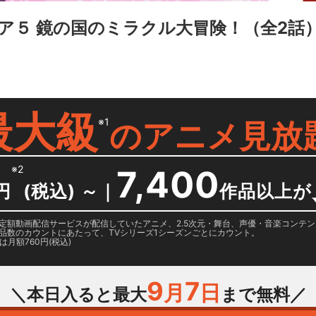
ア５ 鏡の国のミラクル大冒険！
（全2話
最大級
※1
の
アニメ見放
※2
7,400
円
(税込) ～
｜
作品以上が
日に国内定額動画配信サービスが配信していたアニメ、2.5次元・舞台、声優・音楽コン
品数のカウントにあたって、TVシリーズ1シーズンごとにカウント。
月額760円(税込)
9
7
月
日
＼本日入ると最大
まで無料／