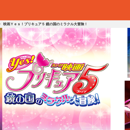
映画Ｙｅｓ！プリキュア５ 鏡の国のミラクル大冒険！