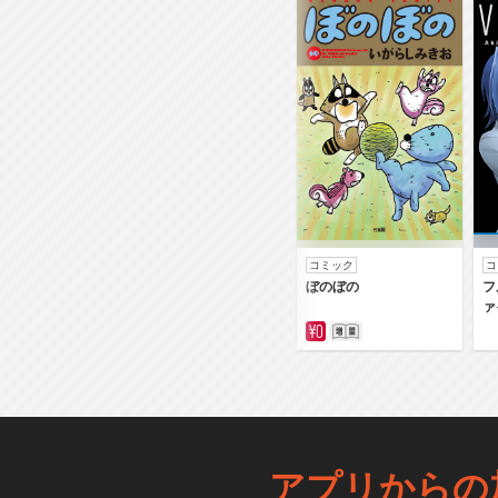
コミック
コ
ぼのぼの
フ
ァ
アプリからの