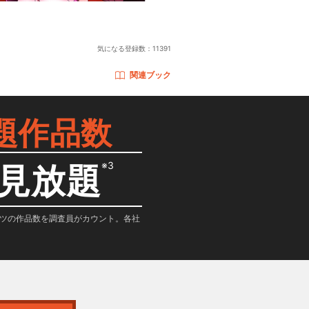
）
気になる登録数：
11391
関連ブック
題作品数
※3
見放題
テンツの作品数を調査員がカウント。各社