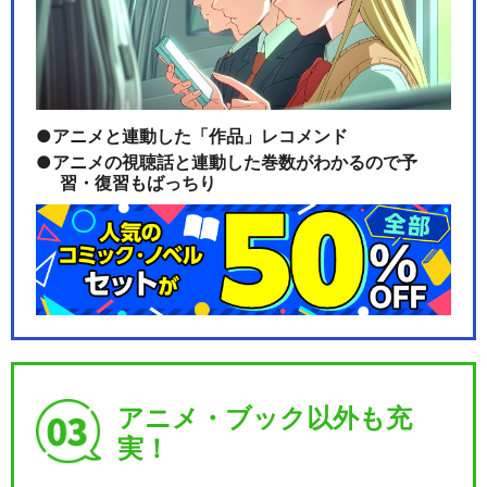
トロピカル～ジュ！プリキュ
ア
アニメと連動した「作品」レコメンド
アニメの視聴話と連動した巻数がわかるので予
習・復習もばっちり
デリシャスパーティ♡プリキ
ュア
ひろがるスカイ！プリキュア
アニメ・ブック以外も充
実！
キボウノチカラ～オトナプリ
キュア’２３～