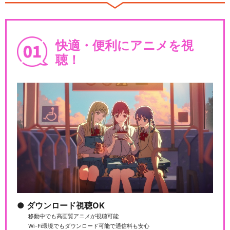
快適・便利にアニメを視
Go！プリンセスプリキュア
聴！
魔法つかいプリキュア！
魔法つかいプリキュア！！～
MIRAI DAYS～
ダウンロード視聴OK
移動中でも高画質アニメが視聴可能
Wi-Fi環境でもダウンロード可能で通信料も安心