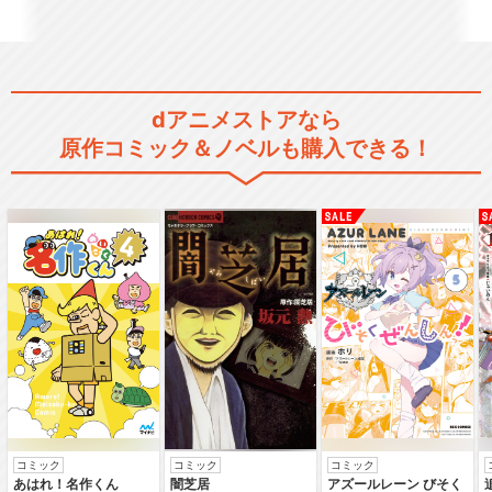
Yes！プリキュア5
dアニメストアなら
Yes！プリキュア5GoGo！
原作コミック＆ノベルも購入できる！
フレッシュプリキュア！
ハートキャッチプリキュア！
コミック
コミック
コミック
あはれ！名作くん
闇芝居
アズールレーン びそく