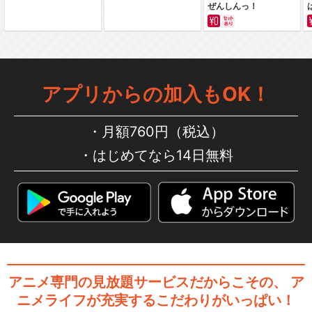
ぜんしんっ！
スイートプリキュア♪
アプリからの加入もOK！
スマイルプリキュア！
月額760円（税込）
はじめてなら14日無料
ドキドキ！プリキュア
アニメ専門の見放題サービスだからこその、
ア
ハピネスチャージプリキュ
ニメライフが充実するこだわりがいっぱい！
ア！