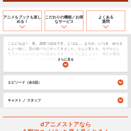
アニメもブックも
楽し
こだわりの機能／
お得
よくある
める！
なサービス
質問
こんにちは！ 私、花咲つぼみです。じつは…、えりか、いつき、ゆりさ
んと一緒に、花の都パリにやってきました。なんと私たち、モデルとし
てファッションショーに出るんです！ どうしましょう！ 何だか緊張
してしまいます！…でもその前に、お花がいっぱいあるというオシャレな
さらに見る
パリの街をチェック!!ところが、街にはおまわりさんがいっぱい!?フラン
スでは近ごろ、満月の夜に狼男が出るというウワサがあるらしいんで
す。そんな中、狼男ならぬ傷だらけの少年・オリヴィエが突然、空から
舞い降りてきたんです。しかも、デザトリアンまで出現!! え～ッ、パリ
エピソード（全2話）
って花じゃなくて事件がいっぱいなんですか～？ う～、どうしましょ
う～…。でも、わたし、負けません！オリヴィエを絶対に守ります！お願
いです、私たちプリキュアに、みなさんのこころの花のパワーをかして
キャスト ／ スタッフ
ください！
SF/ファンタジー
アクション/バトル
dアニメストアなら
キッズ/ファミリー