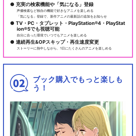
キラキラ☆プリキュアアラモ
充実の検索機能や「気になる」登録
ード
声優検索など独自の機能で好きなアニメを楽しめる
「気になる」登録で、新作アニメの最新話の追加をお知らせ
TV・PC・タブレット・PlayStation®4・PlayStat
ion®5でも視聴可能
自分に合った環境でいつでもアニメを楽しめる
HUGっと！プリキュア
連続再生&OPスキップ・再生速度変更
ストーリーに熱中しながら、1日にたくさんのアニメを楽しめる
ブック購入でもっと楽しも
スター☆トゥインクルプリキ
ュア
う！
ヒーリングっど♥プリキュア