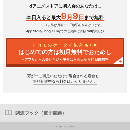
dアニメストアに初入会のあなたは…
9
9
月
日
本日入ると最大
まで無料
※以降は月額660円(税込)がかかります。
App Store/Google Play
でのご契約は月額760円(税込)
ドコモのケータイ以外もOK
はじめての方は初月無料でおためし
※アプリから入会いただく場合は入会日から14日間無料
万が一ご満足いただけず
退会される場合も、
無料期間中なら料金はかかりません。
関連ブック（電子書籍）
(C) NTT DOCOMO