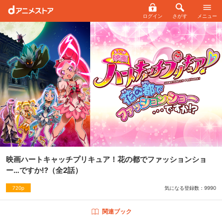
ログイン
さがす
メニュー
映画ハートキャッチプリキュア！花の都でファッションショ
ー…ですか!?
（全2話）
気になる登録数：
9990
720p
関連ブック