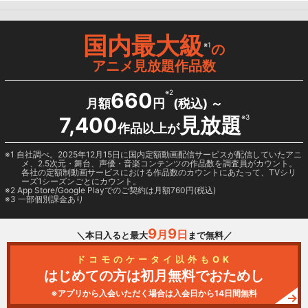
国内最大級
※1
の
アニメ見放題作品数
660
※2
月額
円
(税込) ～
7,400
見放題
※3
作品以上が
1 自社調べ。2025年12月15日に国内定額動画配信サービスが配信していたアニ
メ、2.5次元・舞台、声優・音楽コンテンツの作品数を調査員がカウント。
各社の定額制動画サービスにおける作品数のカウントにあたって、TVシリ
ーズ1シーズンごとにカウント。
2
App Store/Google Play
でのご契約は月額760円(税込)
3 一部個別課金あり
9
9
月
日
＼本日入ると最大
まで無料／
ドコモのケータイ以外もOK
はじめての方は初月無料でおためし
※アプリから入会いただく場合は入会日から14日間無料