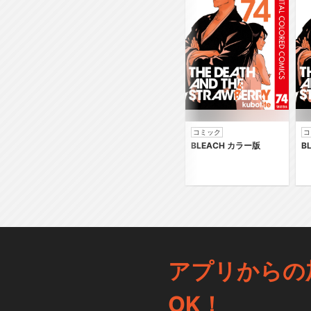
コミック
コ
BLEACH カラー版
B
アプリからの
OK！