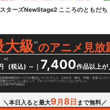
ターズNewStage2 こころのともだち
最大級
※1
の
アニメ見放
※2
7,400
円
(税込) ～
｜
作品以上が
日に国内定額動画配信サービスが配信していたアニメ、2.5次元・舞台、声優・音楽コン
品数のカウントにあたって、TVシリーズ1シーズンごとにカウント。
月額760円(税込)
9
8
月
日
＼本日入ると最大
まで無料／