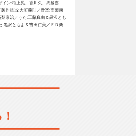
ザイン:稲上晃、香川久、馬越嘉
製作担当:大町義則／音楽:高梨康
:高梨康治／うた:工藤真由＆黒沢とも
た:黒沢ともよ＆吉田仁美／ＥＤ楽
る！