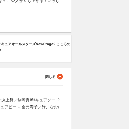
キュア32人が立ち上がる！いっし
キュアオールスターズNewStage2 こころの
ち
:渕上舞／剣崎真琴/キュアソード:
ュアピース:金元寿子／緑川なお/