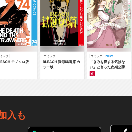
ミック
コミック
コミック
LEACH モノクロ版
BLEACH 獄頤鳴鳴篇 カ
「きみを愛する気はな
ラー版
い」と言った次期公爵様
がなぜか溺愛してきます
加入も