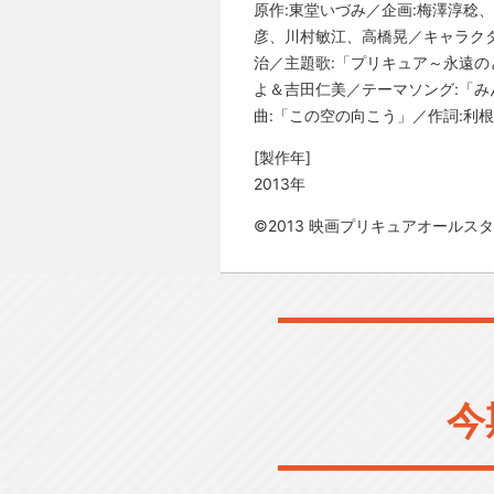
原作:東堂いづみ／企画:梅澤淳稔
彦、川村敏江、高橋晃／キャラクタ
治／主題歌:「プリキュア～永遠のと
よ＆吉田仁美／テーマソング:「み
曲:「この空の向こう」／作詞:利根川貴
[製作年]
2013年
©2013 映画プリキュアオールス
今