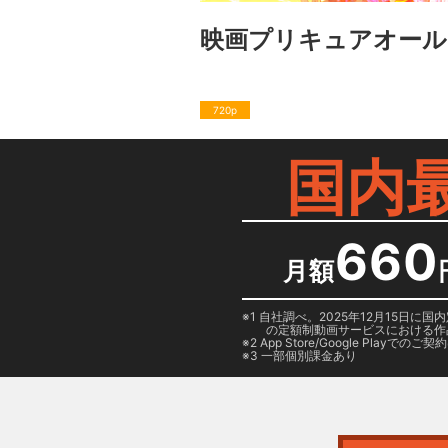
映画プリキュアオールス
720p
国内
660
月額
1 自社調べ。2025年12月15
の定額制動画サービスにおける作
2
App Store/Google Play
でのご契約は
3 一部個別課金あり