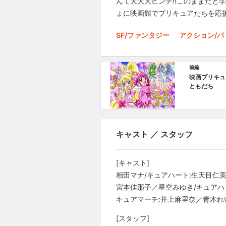
んて大大大ピンチ!!このままだと
ょに映画館でプリキュアたちを応
SF/ファンタジー
アクション/バ
前編
映画プリキュア
ともだち
キャスト ／ スタッフ
[キャスト]
相田マナ/キュアハート:生天目仁
宮本佳那子／星空みゆき/キュアハ
キュアマーチ:井上麻里奈／青木れ
[スタッフ]