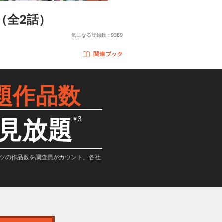
（全2話）
気になる登録数：
9369
関連ブック
題作品数
※3
見放題
テンツの作品数を調査員がカウント。各社