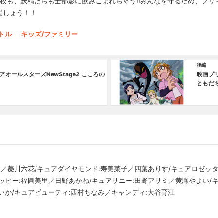
学校も、妖精たちも全部影に飲みこまれちゃう!!みんなを守るため、プリ
援しょう！！
トル
キッズ/ファミリー
後編
オールスターズNewStage2 こころの
映画プリ
ともだ
美／菱川六花/キュアダイヤモンド:寿美菜子／四葉ありす/キュアロゼッタ
ッピー:福圓美里／日野あかね/キュアサニー:田野アサミ／黄瀬やよい/キ
いか/キュアビューティ:西村ちなみ／キャンディ:大谷育江