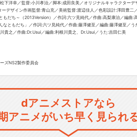
、松下洋幸／監督:小川孝治／脚本:成田良美／オリジナルキャラクターデ
ーデザイン作画監督:青山充／美術監督:渡辺佳人／色彩設計:澤田豊二／
もだち～（2013Version）／作詞:六ツ見純代／作曲:高梨康治／編曲
んなともだち」／作詞:六ツ見純代／作曲:藤澤健至／編曲:藤澤健至／う
之／作曲:Dr.Usui／編曲:利根川貴之、Dr.Usui／うた:吉田仁美
ターズNS2製作委員会
dアニメストアなら
期アニメがいち早く見られ