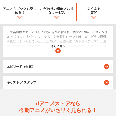
アニメもブックも
楽し
こだわりの機能／
お得
よくある
める！
なサービス
質問
「宇宙戦艦ヤマト2199」の完全新作の劇場版。西暦2199年。イスカンダ
ルで〈コスモリバースシステム〉を受領したヤマトは、大マゼラン銀河
を後にしようとしていた。だが突如、戦闘民族〈ガトランティス〉と遭
遇。指揮官の「雷鳴のゴラン・ダガーム」は艦の引き渡しを要求し、ヤ
さらに見る
マトに最新兵器〈火焔直撃砲〉を放つ。間一髪、ワープで追撃を振り切
ったものの、薄鈍色の異空間へと迷い込んでしまったヤマトは、まるで
意志を持ったように舵を切ると、謎の惑星へと誘われていく。惑星へ情
報収集に降下した古代たちが見たものは…。
エピソード（全1話）
SF/ファンタジー
ロボット/メカ
キャスト ／ スタッフ
戦争/ミリタリー
シリーズ／関連のアニメ作品
dアニメストアなら
今期アニメがいち早く見られる！
宇宙戦艦ヤマト2199(TV版)