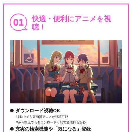
快適・便利にアニメを視
聴！
宇宙戦艦ヤマト2199 追憶の
航海
「宇宙戦艦ヤマト」という時
代 西暦2202年の…
「宇宙戦艦ヤマト2205 新た
ダウンロード視聴OK
なる旅立ち」前章…
移動中でも高画質アニメが視聴可能
Wi-Fi環境でもダウンロード可能で通信料も安心
充実の検索機能や「気になる」登録