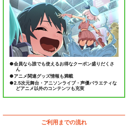
宇宙戦艦ヤマト 劇場版
さらば宇宙戦艦ヤマト 愛の戦
士たち
会員なら誰でも使えるお得なクーポン盛りだくさ
ん
閉じる
アニメ関連グッズ情報も満載
2.5次元舞台・アニソンライブ・声優バラエティな
どアニメ以外のコンテンツも充実
ご利用までの流れ