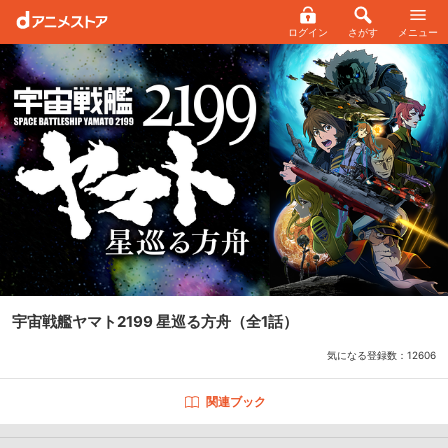
ログイン
さがす
メニュー
宇宙戦艦ヤマト2199 星巡る方舟
（全1話）
気になる登録数：
12606
関連ブック