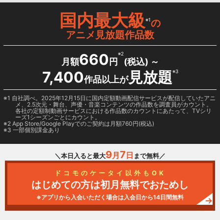
国内最大級
※1
の
アニメ見放題作品数
660
※2
月額
円
(税込) ～
7,400
見放題
※3
作品以上が
1 自社調べ。2025年12月15日に国内定額動画配信サービスが配信していたアニ
メ、2.5次元・舞台、声優・音楽コンテンツの作品数を調査員がカウント。
各社の定額制動画サービスにおける作品数のカウントにあたって、TVシリ
ーズ1シーズンごとにカウント。
2
App Store/Google Play
でのご契約は月額760円(税込)
3 一部個別課金あり
9
7
月
日
＼本日入ると最大
まで無料／
ドコモのケータイ以外もOK
はじめての方は初月無料でおためし
※アプリから入会いただく場合は入会日から14日間無料