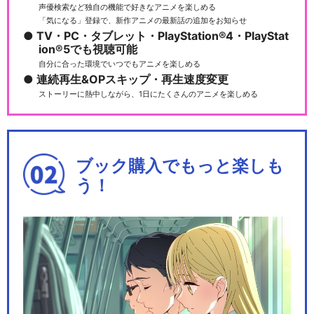
声優検索など独自の機能で好きなアニメを楽しめる
「気になる」登録で、新作アニメの最新話の追加をお知らせ
「宇宙戦艦ヤマト2205 新た
TV・PC・タブレット・PlayStation®4・PlayStat
なる旅立ち」後章…
ion®5でも視聴可能
自分に合った環境でいつでもアニメを楽しめる
連続再生&OPスキップ・再生速度変更
ストーリーに熱中しながら、1日にたくさんのアニメを楽しめる
『ヤマトよ永遠に REBEL319
9』 第一章…
ブック購入でもっと楽しも
う！
『ヤマトよ永遠に REBEL319
9』 第二章…
『ヤマトよ永遠に REBEL319
9』 第三章…