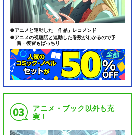
『ヤマトよ永遠に REBEL319
アニメと連動した「作品」レコメンド
9』 第四章…
アニメの視聴話と連動した巻数がわかるので予
習・復習もばっちり
『ヤマトよ永遠に REBEL319
9』 第五章…
「『ヤマトよ永遠に REBEL31
99』 第六…
アニメ・ブック以外も充
実！