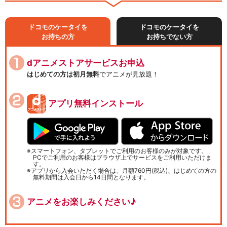
ドコモのケータイを
ドコモのケータイを
お持ちの方
お持ちでない方
dアニメストアサービスお申込
はじめての方は初月無料
でアニメが見放題！
アプリ無料インストール
スマートフォン、タブレットでご利用のお客様のみが対象です。
PCでご利用のお客様はブラウザ上でサービスをご利用いただけま
す。
アプリから入会いただく場合は、月額760円(税込)、はじめての方の
無料期間は入会日から14日間となります。
アニメをお楽しみください♪