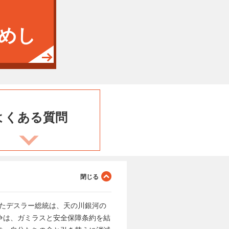
めし
よくある
質問
たデスラー総統は、天の川銀河の
争は、ガミラスと安全保障条約を結