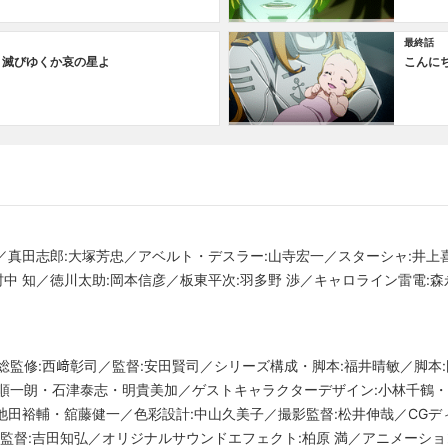
最終話
 滅びゆくか哀の星よ
こんに
子／真田志郎:大塚芳忠／アベルト・デスラー:山寺宏一／スターシャ:井
村中 知／徳川太助:岡本信彦／板東平次:羽多野 渉／キャロライン雷電:
総監修:西﨑彰司／監督:安田賢司／シリーズ構成・脚本:福井晴敏／脚本:
順一朗・石津泰志・明貴美加／ゲストキャラクターデザイン:小林千鶴・
・池田裕輔・舘藤健一／色彩設計:中山久美子／撮影監督:松井伸哉／CGデ
響監督:吉田知弘／オリジナルサウンドエフェクト:柏原 満／アニメーショ