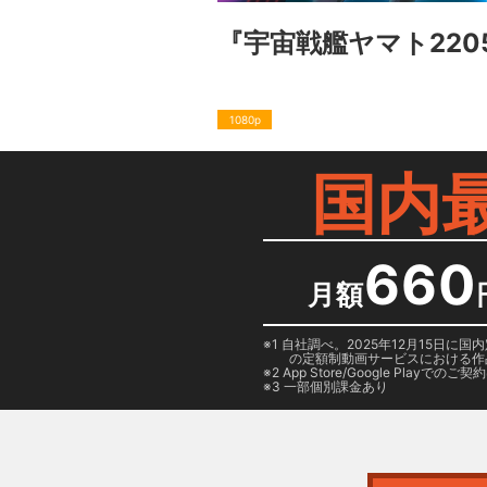
『宇宙戦艦ヤマト220
1080p
国内
660
月額
1 自社調べ。2025年12月15
の定額制動画サービスにおける作
2
App Store/Google Play
でのご契約は
3 一部個別課金あり