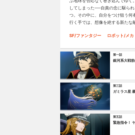
ぶ地球を否応なく巻き込んでゆく
してしまった──自責の念に駆ら
つ。その中に、自分をつけ狙う何
行く手では、想像を絶する新たな
SF/ファンタジー
ロボット/メカ
第一話
銀河系大戦勃
第三話
ガミラス星 
第五話
緊急指令！ 