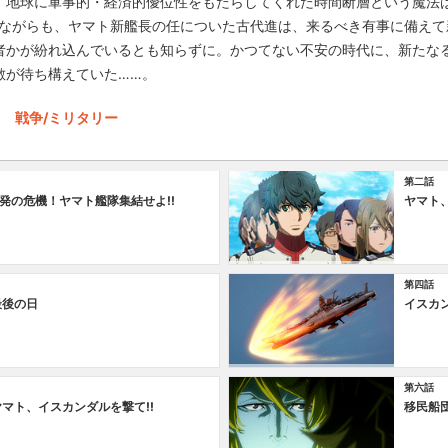
。地球に軍事的・経済的優位性をもたらしてくれた時間断層という魔法
れながらも、ヤマト新艦長の任についた古代進は、来るべき有事に備えて
者かが紛れ込んでいるとも知らずに。かつてない不安の時代に、新たな
敵が待ち構えていた……。
戦争/ミリタリー
第二話
発の危機！ヤマト艦隊集結せよ!!
ヤマト、
第四話
最後の日
イスカ
第六話
ヤマト、イスカンダルを撃て!!
移民船