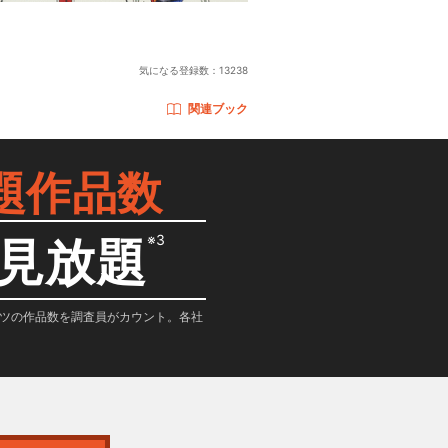
気になる登録数：
13238
関連ブック
題作品数
※3
見放題
テンツの作品数を調査員がカウント。各社