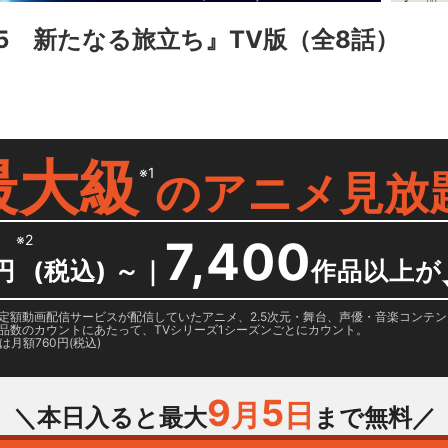
5 新たなる旅立ち』TV版
（全8話）
最大級
※1
の
アニメ見放
※2
7,400
円
(税込) ～
｜
作品以上が
日に国内定額動画配信サービスが配信していたアニメ、2.5次元・舞台、声優・音楽コン
品数のカウントにあたって、TVシリーズ1シーズンごとにカウント。
月額760円(税込)
9
5
月
日
＼本日入ると最大
まで無料／