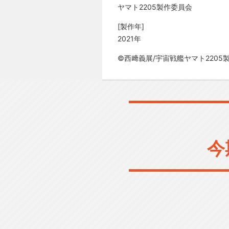
ヤマト2205製作委員会
[製作年]
2021年
©西﨑義展/宇宙戦艦ヤマト2205
今