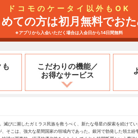
ドコモのケータイ以外もOK
じめての方は初月無料でおた
※アプリから入会いただく場合は入会日から14日間無料
クも
こだわりの機能／
お得なサービス
─。滅びに瀕したガミラス民族を救うべく、新たな母星の探索を続けてい
が、そこは、強大な星間国家の領域内であった。銀河で勃発した領土紛