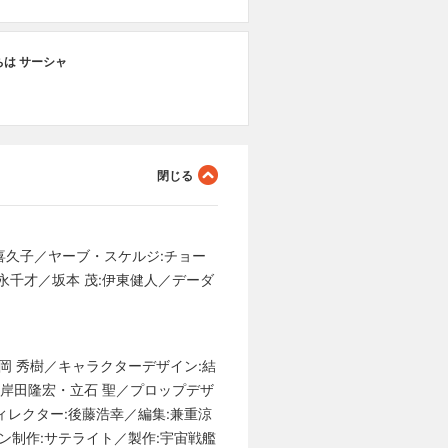
ちは サーシャ
上喜久子／ヤーブ・スケルジ:チョー
森永千才／坂本 茂:伊東健人／デーダ
岡 秀樹／キャラクターデザイン:結
岸田隆宏・立石 聖／プロップデザ
ィレクター:後藤浩幸／編集:兼重涼
ン制作:サテライト／製作:宇宙戦艦