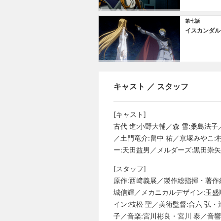
第七話
イスカンダル
キャスト ／ スタッフ
[キャスト]
古代 進:小野大輔／森 雪:桑島法
／土門竜介:畠中 祐／京塚みやこ:
ー:天田益男／メルダーズ:黒田崇矢
[スタッフ]
原作:西﨑義展／製作総指揮・著作
城信輝／メカニカルデザイン:玉盛
イン:枝松 聖／美術監督:合六 弘
子／音楽:宮川彬良・宮川 泰／音