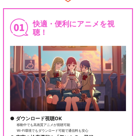
快適・便利にアニメを視
テニスの王子様 OVA ANOTH
ER STO…
聴！
テニスの王子様 BEST GAME
S!! 手塚…
テニスの王子様 BEST GAME
S!! 乾・…
ダウンロード視聴OK
移動中でも高画質アニメが視聴可能
Wi-Fi環境でもダウンロード可能で通信料も安心
テニスの王子様 BEST GAME