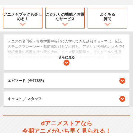
アニメもブックも
楽し
こだわりの機能／
お得
よくある
める！
なサービス
質問
テニスの名門校・青春学園中等部に入学してきた越前リョ－マは、伝説
のテニスプレーヤー・越前南次郎を父に持ち、アメリカ各州のJr.大会で4
連続優勝の経歴を持つ天才少年。テニス部入部早々、そのクールで生意
気な態度を誤解され先輩達から試合を挑まれるはめになるが、圧倒的な
さらに見る
テニスセンスで戦い抜く。一筋縄ではいかない青学(せいがく）レギュラ
ー陣との校内ランキング戦や、強豪校との激戦が繰り広げられる地区大
会など、ライバルとの対戦を通じて、リョ－マをはじめとする登場人物
の成長を描いていく。
エピソード（全178話）
スポーツ/競技
キャスト ／ スタッフ
シリーズ／関連のアニメ作品
テニスの王子様 OVA 全国大会
dアニメストアなら
篇
今期アニメがいち早く見られる！