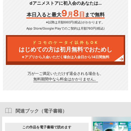
dアニメストアに初入会のあなたは…
9
8
月
日
本日入ると最大
まで無料
※以降は月額660円(税込)がかかります。
App Store/Google Play
でのご契約は月額760円(税込)
ドコモのケータイ以外もOK
はじめての方は初月無料でおためし
※アプリから入会いただく場合は入会日から14日間無料
万が一ご満足いただけず
退会される場合も、
無料期間中なら料金はかかりません。
関連ブック（電子書籍）
この作品を電子書籍で読めます