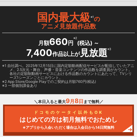
国内最大級
※1
の
アニメ見放題作品数
660
※2
月額
円
(税込) ～
7,400
見放題
※3
作品以上が
1 自社調べ。2025年12月15日に国内定額動画配信サービスが配信していたアニ
メ、2.5次元・舞台、声優・音楽コンテンツの作品数を調査員がカウント。
各社の定額制動画サービスにおける作品数のカウントにあたって、TVシリ
ーズ1シーズンごとにカウント。
2
App Store/Google Play
でのご契約は月額760円(税込)
3 一部個別課金あり
9
8
月
日
＼本日入ると最大
まで無料／
ドコモのケータイ以外もOK
はじめての方は初月無料でおためし
※アプリから入会いただく場合は入会日から14日間無料