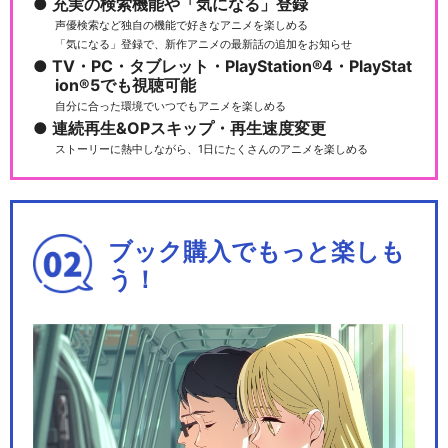
充実の検索機能や「気になる」登録
S!! 不二…
声優検索など独自の機能で好きなアニメを楽しめる
「気になる」登録で、新作アニメの最新話の追加をお知らせ
TV・PC・タブレット・PlayStation®4・PlayStat
ion®5でも視聴可能
自分に合った環境でいつでもアニメを楽しめる
リョーマ！The Prince of Ten
連続再生&OPスキップ・再生速度変更
n…
ストーリーに熱中しながら、1日にたくさんのアニメを楽しめる
リョーマ！The Prince of Ten
ブック購入でもっと楽しも
n…
う！
新テニスの王子様 氷帝vs立海
Game of…