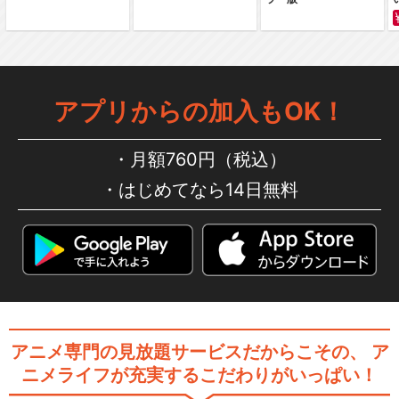
劇場版「テニスの王子様 二人
のサムライ The…
アプリからの加入もOK！
劇場版「テニスの王子様 跡部
月額760円（税込）
からの贈り物～君に…
はじめてなら14日無料
劇場版「テニスの王子様 英国
式庭球城決戦！」
アニメ専門の見放題サービスだからこその、
ア
テニスの王子様 OVA ANOTH
ニメライフが充実するこだわりがいっぱい！
ER STO…