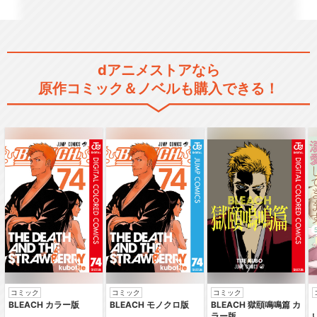
dアニメストアなら
新テニスの王子様 OVA vs Ge
原作コミック＆ノベルも購入できる！
nius10
新テニスの王子様 U-17 WOR
LD CUP
新テニスの王子様 U-17 WOR
LD CUP…
コミック
コミック
コミック
BLEACH カラー版
BLEACH モノクロ版
BLEACH 獄頤鳴鳴篇 カ
ラー版