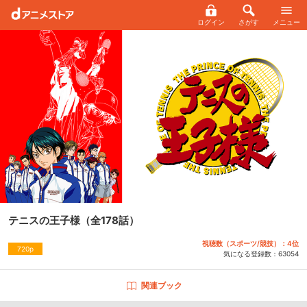
ログイン
さがす
メニュー
テニスの王子様
（全178話）
視聴数（スポーツ/競技）：4位
720p
気になる登録数：
63054
関連ブック