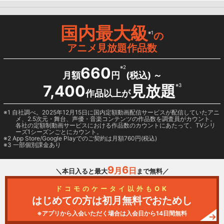
国内最大級
※1
の
アニメ見放題作品数
660
※2
月額
円
(税込) ～
7,400
見放題
※3
作品以上が
1 自社調べ。2025年12月15日に国内定額動画配信サービスが配信していたアニ
メ、2.5次元・舞台、声優・音楽コンテンツの作品数を調査員がカウント。
各社の定額制動画サービスにおける作品数のカウントにあたって、TVシリ
ーズ1シーズンごとにカウント。
2
App Store/Google Play
でのご契約は月額760円(税込)
3 一部個別課金あり
9
6
月
日
＼本日入ると最大
まで無料／
ドコモのケータイ以外もOK
はじめての方は初月無料でおためし
※アプリから入会いただく場合は入会日から14日間無料