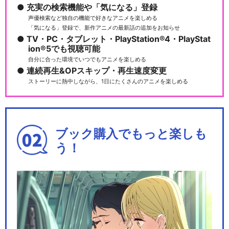
充実の検索機能や「気になる」登録
声優検索など独自の機能で好きなアニメを楽しめる
「気になる」登録で、新作アニメの最新話の追加をお知らせ
TV・PC・タブレット・PlayStation®4・PlayStat
テニスの王子様 BEST GAME
ion®5でも視聴可能
S!! 不二…
自分に合った環境でいつでもアニメを楽しめる
連続再生&OPスキップ・再生速度変更
ストーリーに熱中しながら、1日にたくさんのアニメを楽しめる
リョーマ！The Prince of Ten
n…
ブック購入でもっと楽しも
う！
リョーマ！The Prince of Ten
n…