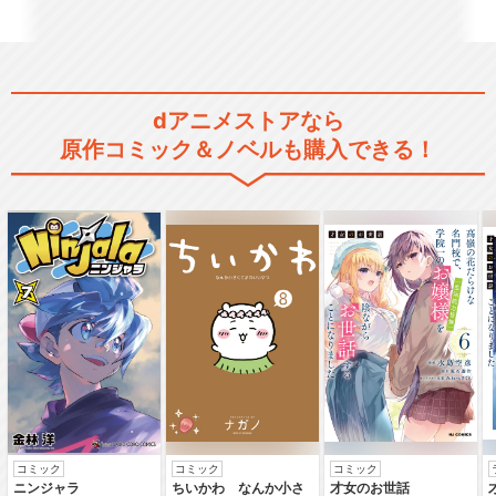
新テニスの王子様
dアニメストアなら
原作コミック＆ノベルも購入できる！
新テニスの王子様（OVA）
新テニスの王子様 OVA vs Ge
nius10
コミック
コミック
コミック
新テニスの王子様 U-17 WOR
ニンジャラ
ちいかわ なんか小さ
才女のお世話