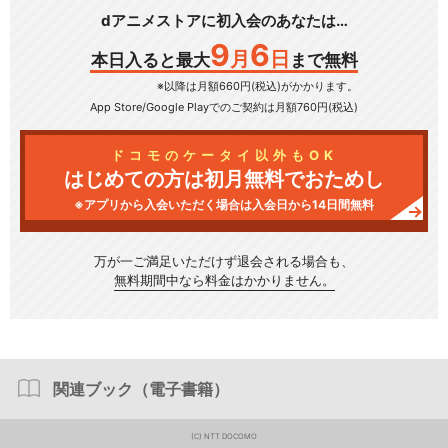
dアニメストアに初入会のあなたは…
9
6
月
日
本日入ると最大
まで無料
※以降は月額660円(税込)がかかります。
App Store/Google Play
でのご契約は月額760円(税込)
ドコモのケータイ以外もOK
はじめての方は初月無料でおためし
※アプリから入会いただく場合は入会日から14日間無料
万が一ご満足いただけず
退会される場合も、
無料期間中なら料金はかかりません。
関連ブック（電子書籍）
(C) NTT DOCOMO