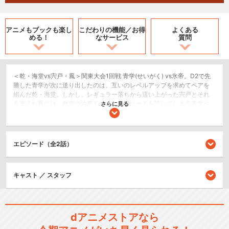
アニメもブックも
楽し
こだわりの機能／
お得
よくある
める！
なサービス
質問
＜乾・海堂vs宍戸・鳳＞関東大会1回戦 青学(せいがく) vs氷帝。D2で先
勝した青学が次に送り出したのは、互いのレベルアップを求めてペアを
組んだ乾・海堂。しかし、レギュラー落ちから這い上がった宍戸とそれ
を支えた鳳には、微塵の油断もない。大量リードを許してしまう青学ペ
さらに見る
アだが、あくまでも“貪欲”な試合を繰り広げ…。怒涛の反撃を見せる青
学。各々が満足できる試合の結末とは――!?／＜大石・菊丸vs仁王・柳生
＞関東大会決勝まで上り詰め、念願の全国大会行きを決めた青学。決勝
戦では、全国No.1王者立海と相対することに。大石が怪我から復帰し、
エピソード（全2話）
復活した黄金ペアは第２試合に出場！期待高まる中試合が始まるも、紳
士柳生のレーザービームと仁王の詐欺にかき乱されて…!?ペア結成の日を
思い出し、奮闘する黄金ペア。2人がダブルスの無限の可能性を見せつけ
キャスト ／ スタッフ
る！
スポーツ/競技
dアニメストアなら
シリーズ／関連のアニメ作品