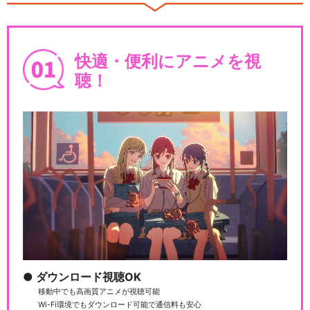
劇場版「テニスの王子様 英国
式庭球城決戦！」
快適・便利にアニメを視
聴！
テニスの王子様 OVA ANOTH
ER STO…
テニスの王子様 OVA ANOTH
ER STO…
ダウンロード視聴OK
テニスの王子様 BEST GAME
移動中でも高画質アニメが視聴可能
S!! 手塚…
Wi-Fi環境でもダウンロード可能で通信料も安心