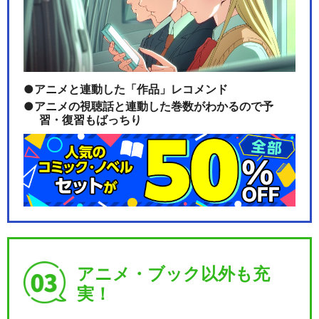
新テニスの王子様 氷帝vs立海
Game of…
アニメと連動した「作品」レコメンド
閉じる
アニメの視聴話と連動した巻数がわかるので予
習・復習もばっちり
アニメ・ブック以外も充
実！