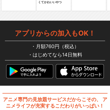
くてかわいいやつ
LD CUP
新テニスの王子様 U-17 WOR
アプリからの加入もOK！
LD CUP…
月額760円（税込）
はじめてなら14日無料
劇場版「テニスの王子様 二人
のサムライ The…
劇場版「テニスの王子様 跡部
からの贈り物～君に…
アニメ専門の見放題サービスだからこその、
ア
ニメライフが充実するこだわりがいっぱい！