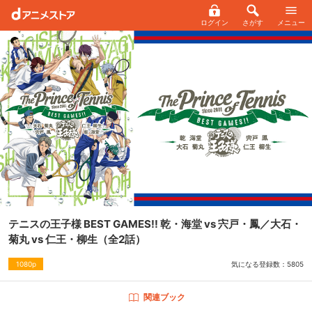
ログイン
さがす
メニュー
テニスの王子様 BEST GAMES!! 乾・海堂 vs 宍戸・鳳／大石・
菊丸 vs 仁王・柳生
（全2話）
気になる登録数：
5805
1080p
関連ブック