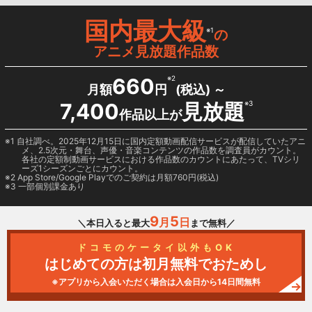
国内最大級
※1
の
アニメ見放題作品数
660
※2
月額
円
(税込) ～
7,400
見放題
※3
作品以上が
1 自社調べ。2025年12月15日に国内定額動画配信サービスが配信していたアニ
メ、2.5次元・舞台、声優・音楽コンテンツの作品数を調査員がカウント。
各社の定額制動画サービスにおける作品数のカウントにあたって、TVシリ
ーズ1シーズンごとにカウント。
2
App Store/Google Play
でのご契約は月額760円(税込)
3 一部個別課金あり
9
5
月
日
＼本日入ると最大
まで無料／
ドコモのケータイ以外もOK
はじめての方は初月無料でおためし
※アプリから入会いただく場合は入会日から14日間無料