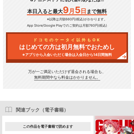
9
5
月
日
本日入ると最大
まで無料
※以降は月額660円(税込)がかかります。
App Store/Google Play
でのご契約は月額760円(税込)
ドコモのケータイ以外もOK
はじめての方は初月無料でおためし
※アプリから入会いただく場合は入会日から14日間無料
万が一ご満足いただけず
退会される場合も、
無料期間中なら料金はかかりません。
関連ブック（電子書籍）
この作品を電子書籍で読めます