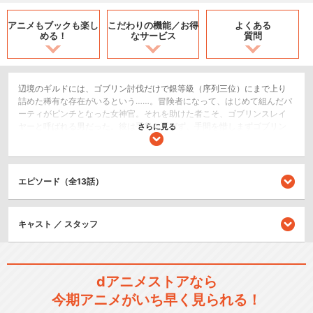
アニメもブックも
楽し
こだわりの機能／
お得
よくある
める！
なサービス
質問
辺境のギルドには、ゴブリン討伐だけで銀等級（序列三位）にまで上り
詰めた稀有な存在がいるという……。冒険者になって、はじめて組んだパ
ーティがピンチとなった女神官。それを助けた者こそ、ゴブリンスレイ
ヤーと呼ばれる男だった。彼は手段を選ばず、手間を惜しまずゴブリン
さらに見る
だけを退治していく。そんな彼に振り回される女神官、感謝する受付
嬢、彼を待つ幼馴染の牛飼娘。そんな、彼の噂を聞き、森人（エルフ）
の少女が依頼に現れた――。
エピソード（全13話）
SF/ファンタジー
アクション/バトル
キャスト ／ スタッフ
シリーズ／関連のアニメ作品
ゴブリンスレイヤーⅡ
dアニメストアなら
今期アニメがいち早く見られる！