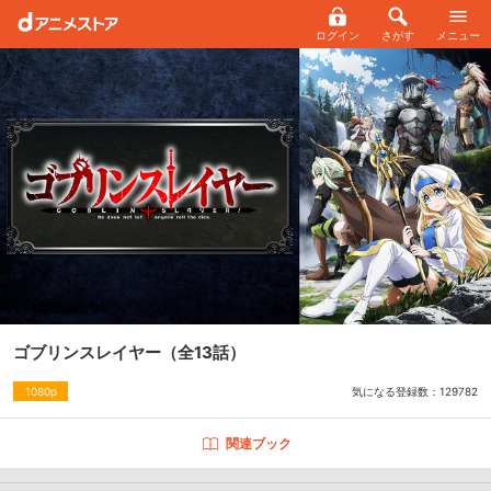
ログイン
さがす
メニュー
ゴブリンスレイヤー
（全13話）
気になる登録数：
129782
1080p
関連ブック