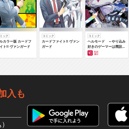
ミック
コミック
コミック
ルカラー版 カードフ
カードファイト‼ ヴァン
ヘルモード ～やり込み
イト‼ ヴァンガード
ガード
好きのゲーマーは廃設定
の異世界で無双する～は
じまりの召喚士
加入も
込）