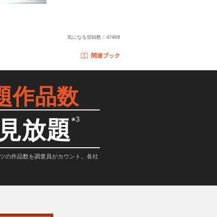
気になる登録数：
47468
関連ブック
題作品数
※3
見放題
テンツの作品数を調査員がカウント。各社