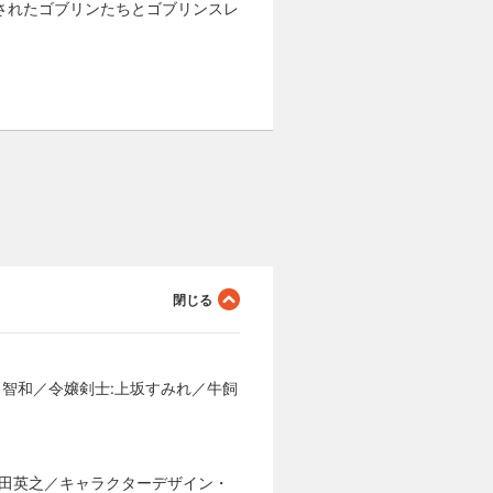
されたゴブリンたちとゴブリンスレ
田智和／令嬢剣士:上坂すみれ／牛飼
倉田英之／キャラクターデザイン・