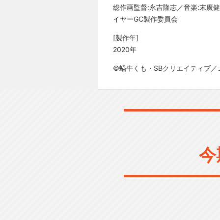
総作画監督:永吉隆志／音楽:末廣健一
イヤーGC製作委員会
[製作年]
2020年
©蝸牛くも・SBクリエイティブ／
今