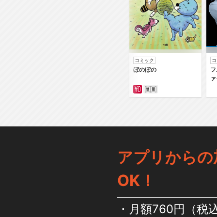
コミック
コ
ぼのぼの
フ
ァ
アプリからの
OK！
月額760円（税