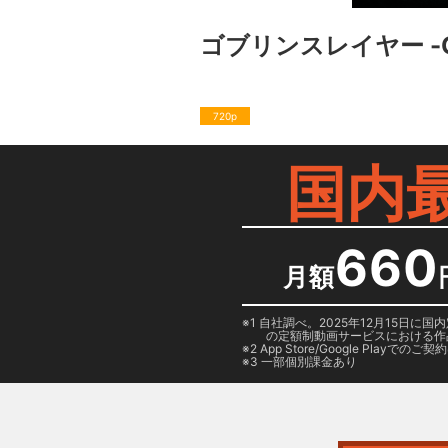
ゴブリンスレイヤー -GO
720p
国内
660
月額
1 自社調べ。2025年12月15
の定額制動画サービスにおける作
2
App Store/Google Play
でのご契約は
3 一部個別課金あり