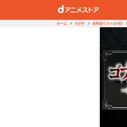
ホーム
さがす
全作品リスト[か行]