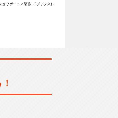
配給:ショウゲート／製作:ゴブリンスレ
る！