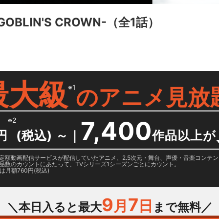
BLIN'S CROWN-
（全1話）
最大級
※1
の
アニメ見放
※2
7,400
円
(税込) ～
｜
作品以上が
日に国内定額動画配信サービスが配信していたアニメ、2.5次元・舞台、声優・音楽コン
品数のカウントにあたって、TVシリーズ1シーズンごとにカウント。
月額760円(税込)
9
7
月
日
＼本日入ると最大
まで無料／