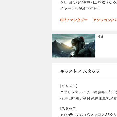
を!」囚われの令嬢剣士を救うため
イヤーたちが激突する!!
SF/ファンタジー
アクション/バ
本編
キャスト ／ スタッフ
[キャスト]
ゴブリンスレイヤー:梅原裕一郎／
娘:井口裕香／受付嬢:内田真礼／魔
[スタッフ]
原作:蝸牛くも（ＧＡ文庫／SBク