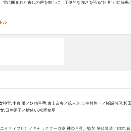
、雪に囲まれた古代の砦を舞台に、圧倒的な強さを誇る“何者"かに統率
トル
女神官:小倉 唯／妖精弓手:東山奈央／鉱人道士:中村悠一／蜥蜴僧侶:杉
女:日笠陽子／槍使い:松岡禎丞
リエイティブ刊）／キャラクター原案:神奈月昇／監督:尾崎隆晴／脚本: