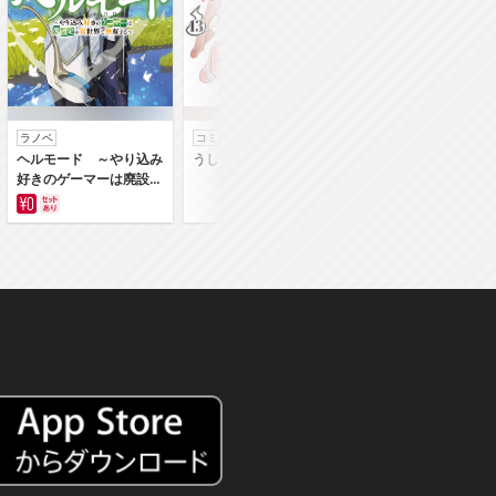
ラノベ
コミック
コミック
ヘルモード ～やり込み
うしろの正面カムイさん
うちの弟どもがすみ
好きのゲーマーは廃設定
ん
の異世界で無双する～