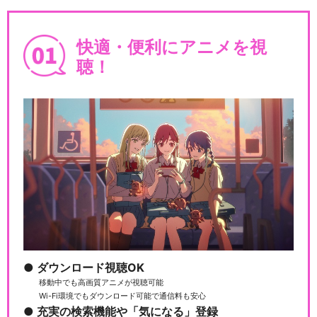
ワンピース さよならメリー号
快適・便利にアニメを視
編
聴！
ワンピース TVオリジナル編
（2）
ワンピース スリラーバーク編
ダウンロード視聴OK
移動中でも高画質アニメが視聴可能
ワンピース シャボンディ諸島
Wi-Fi環境でもダウンロード可能で通信料も安心
編
充実の検索機能や「気になる」登録