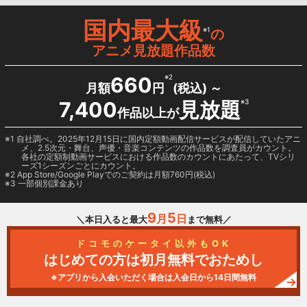
国内最大級
※1
の
アニメ見放題作品数
660
※2
月額
円
(税込) ～
7,400
見放題
※3
作品以上が
1 自社調べ。2025年12月15日に国内定額動画配信サービスが配信していたアニ
メ、2.5次元・舞台、声優・音楽コンテンツの作品数を調査員がカウント。
各社の定額制動画サービスにおける作品数のカウントにあたって、TVシリ
ーズ1シーズンごとにカウント。
2
App Store/Google Play
でのご契約は月額760円(税込)
3 一部個別課金あり
9
5
月
日
＼本日入ると最大
まで無料／
ドコモのケータイ以外もOK
はじめての方は初月無料でおためし
※アプリから入会いただく場合は入会日から14日間無料