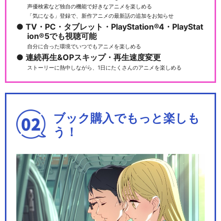
声優検索など独自の機能で好きなアニメを楽しめる
「気になる」登録で、新作アニメの最新話の追加をお知らせ
TV・PC・タブレット・PlayStation®4・PlayStat
ion®5でも視聴可能
ワンピース 第406～407話
自分に合った環境でいつでもアニメを楽しめる
連続再生&OPスキップ・再生速度変更
ストーリーに熱中しながら、1日にたくさんのアニメを楽しめる
ワンピース 女ヶ島編
ブック購入でもっと楽しも
う！
ワンピース インペルダウン編