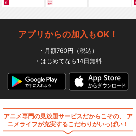
サバイバルの海 超新星
編
編～ カラー版
アプリからの加入もOK！
ワンピース ウォーターセブン
編
月額760円（税込）
はじめてなら14日無料
ワンピース エニエス・ロビー
編
ワンピース CP9編
アニメ専門の見放題サービスだからこその、
ア
ニメライフが充実するこだわりがいっぱい！