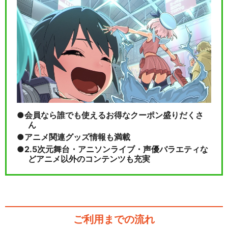
ワンピース パンクハザード編
ワンピース ドレスローザ編
会員なら誰でも使えるお得なクーポン盛りだくさ
ん
アニメ関連グッズ情報も満載
2.5次元舞台・アニソンライブ・声優バラエティな
閉じる
どアニメ以外のコンテンツも充実
ご利用までの流れ