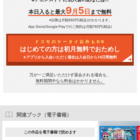
9
5
月
日
本日入ると最大
まで無料
※以降は月額660円(税込)がかかります。
App Store/Google Play
でのご契約は月額760円(税込)
ドコモのケータイ以外もOK
はじめての方は初月無料でおためし
※アプリから入会いただく場合は入会日から14日間無料
万が一ご満足いただけず
退会される場合も、
無料期間中なら料金はかかりません。
関連ブック（電子書籍）
この作品を電子書籍で読めます