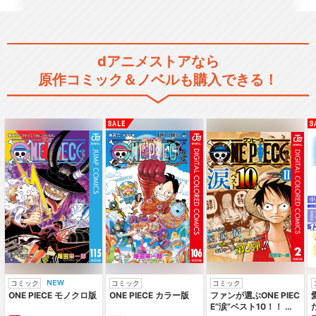
ワンピース 空島・スカイピア
dアニメストアなら
編
原作コミック＆ノベルも購入できる！
ワンピース 空島・黄金の鐘編
ワンピース 海軍要塞編
コミック
コミック
コミック
ONE PIECE モノクロ版
ONE PIECE カラー版
ファンが選ぶONE PIEC
E“涙”ベスト10！！ ～
ワンピース フォクシー海賊団