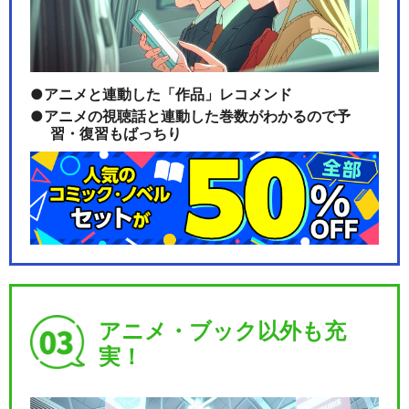
ワンピース マリンフォード編
アニメと連動した「作品」レコメンド
アニメの視聴話と連動した巻数がわかるので予
ワンピース 魚人島編
習・復習もばっちり
ワンピース 第575～578話
アニメ・ブック以外も充
ワンピース 第590話
実！