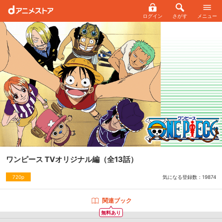
ログイン
さがす
メニュー
ワンピース TVオリジナル編
（全13話）
気になる登録数：
19874
720p
関連ブック
無料あり