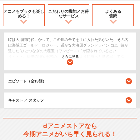
アニメもブックも
楽し
こだわりの機能／
お得
よくある
める！
なサービス
質問
時は大海賊時代。かつて、この世の全てを手に入れた男がいた。その名
は海賊王ゴールド・ロジャー。遥かな大海原グランドラインには、彼が
遺した“ひとつなぎの大秘宝（ワンピース）”が隠されているとい
う・・・。伝説の秘宝を求め、人々は競うように海へと漕ぎ出してゆ
さらに見る
く。そして、ここにもグランドラインを目指す者が一人。悪魔の実と呼
ばれる不思議な実の一つ「ゴムゴムの実」を食べ、全身がゴムのように
伸びるゴム人間になったモンキー・Ｄ・ルフィだ。幼い頃に赤髪のシャ
ンクスから麦わら帽子を託された彼は、海賊王になるという壮大な野望
エピソード（全13話）
を抱いていた。海へと乗り出したルフィは、航海の中で大冒険を繰り返
し、様々な人々と出会ってゆく。信頼できる個性的な仲間、悪党どもや
海軍など立ちふさがる強大な敵・・・さあ、まだ見ぬ世界へ向けて帆を
キャスト ／ スタッフ
立てろ！歴史を変える大航海が、今、出航の時を迎える！！
アクション/バトル
ドラマ/青春
dアニメストアなら
今期アニメがいち早く見られる！
シリーズ／関連のアニメ作品