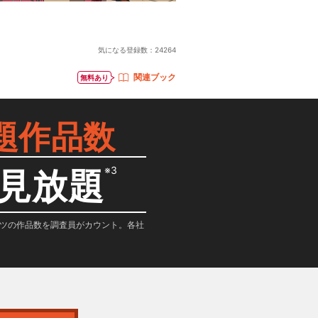
気になる登録数：
24264
関連ブック
無料あり
題作品数
※3
見放題
テンツの作品数を調査員がカウント。各社