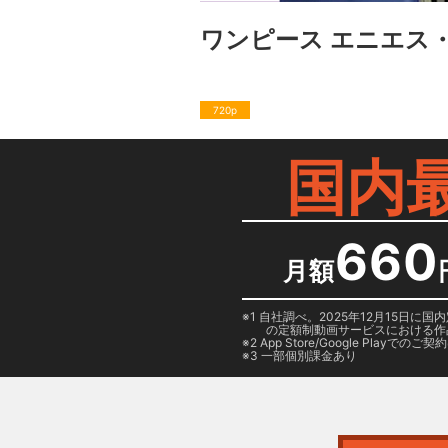
ワンピース エニエス
720p
国内
660
月額
1 自社調べ。2025年12月15
の定額制動画サービスにおける作
2
App Store/Google Play
でのご契約は
3 一部個別課金あり