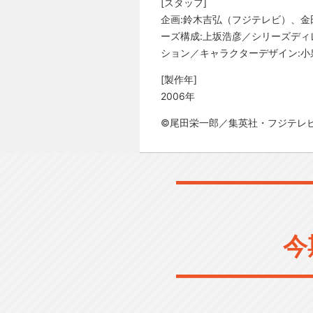
[スタッフ]
企画:鈴木吉弘（フジテレビ）、
ーズ構成:上坂浩彦／シリーズディ
ション／キャラクターデザイン:小
[製作年]
2006年
©尾田栄一郎／集英社・フジテレ
今