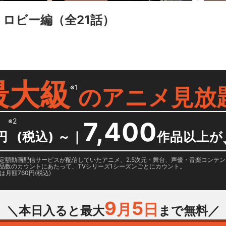
・ロビー編
（全21話）
最大級
※1
の
アニメ見放
※2
7,400
円
(税込) ～
｜
作品以上が
日に国内定額動画配信サービスが配信していたアニメ、2.5次元・舞台、声優・音楽コン
品数のカウントにあたって、TVシリーズ1シーズンごとにカウント。
月額760円(税込)
9
5
月
日
＼本日入ると最大
まで無料／