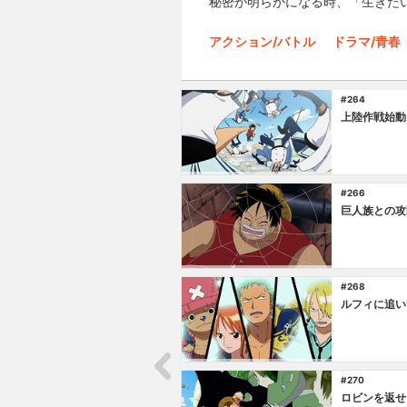
秘密が明らかになる時、「生きた
アクション/バトル
ドラマ/青春
#264
上陸作戦始動
#266
巨人族との攻
#268
ルフィに追い
#270
ロビンを返せ