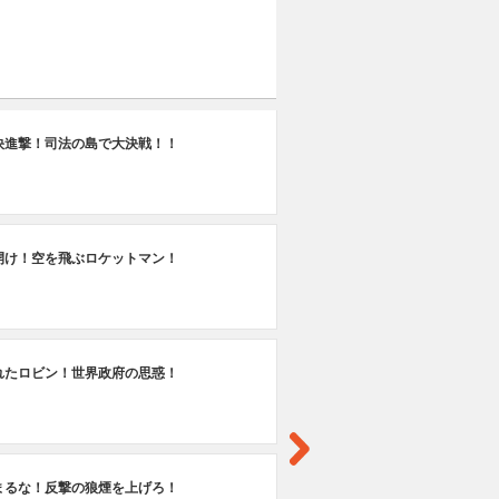
#2
快進撃！司法の島で大決戦！！
宿
#2
開け！空を飛ぶロケットマン！
生
#2
れたロビン！世界政府の思惑！
男
#2
まるな！反撃の狼煙を上げろ！
別