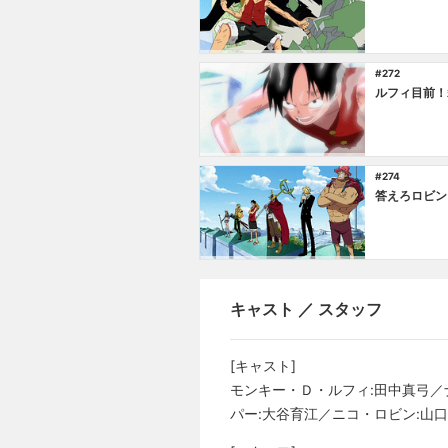
#272
ルフィ目前！
#274
答えろロビン
キャスト ／ スタッフ
[キャスト]
モンキー・Ｄ・ルフィ:田中真弓／
パー:大谷育江／ニコ・ロビン:山