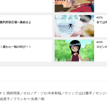
#273
裁判所前広場へ集結せよ
全ては
#275
！麦わら一味の叫び！！
ロビン
ナミ:岡村明美／ロロノア・ゾロ:中井和哉／ウソップ:山口勝平／サンジ
口由里子／フランキー:矢尾一樹