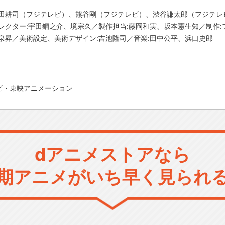
金田耕司（フジテレビ）、熊谷剛（フジテレビ）、渋谷謙太郎（フジテレ
レクター:宇田鋼之介、境宗久／製作担当:藤岡和実、坂本憲生知／制作
泉昇／美術設定、美術デザイン:吉池隆司／音楽:田中公平、浜口史郎
ビ・東映アニメーション
dアニメストアなら
期アニメがいち早く見られ