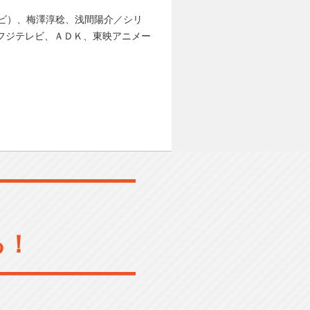
ビ）、梅澤淳稔、浅間陽介／シリ
:フジテレビ、ＡＤＫ、東映アニメー
る！