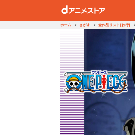
ホーム
さがす
全作品リスト[わ行]