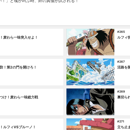
い！」と魂が叫ぶ時、絆の真価が試される！
#265
！麦わら一味突入せよ！
ルフィ
#267
防！第2の門を開けろ！
活路を
#269
つけ！麦わら一味総力戦
裏切ら
#271
！ルフィVSブルーノ！
立ち止