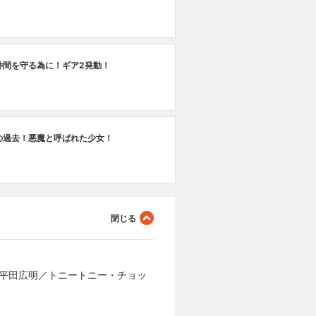
#2
仲間を守る為に！ギア2発動！
設
の過去！悪魔と呼ばれた少女！
:平田広明／トニートニー・チョッ