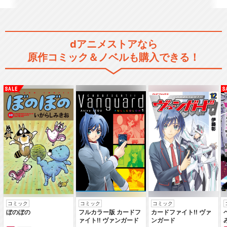
銀河鉄道999 アンドロメダ
篇
dアニメストアなら
原作コミック＆ノベルも購入できる！
銀河鉄道999 君は母のよう
に愛せるか！！
銀河鉄道999 ガラスのクレ
ア
銀河鉄道999
コミック
コミック
コミック
ぼのぼの
フルカラー版 カードフ
カードファイト‼ ヴァ
ァイト‼ ヴァンガード
ンガード