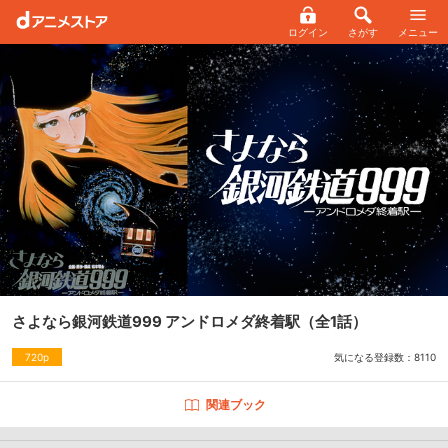
ログイン
さがす
メニュー
さよなら銀河鉄道999 アンドロメダ終着駅
（全1話）
気になる登録数：
8110
720p
関連ブック