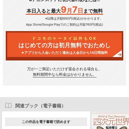
9
7
月
日
本日入ると最大
まで無料
※以降は月額660円(税込)がかかります。
App Store/Google Play
でのご契約は月額760円(税込)
ドコモのケータイ以外もOK
はじめての方は初月無料でおためし
※アプリから入会いただく場合は入会日から14日間無料
万が一ご満足いただけず
退会される場合も、
無料期間中なら料金はかかりません。
関連ブック（電子書籍）
この作品を電子書籍で読めます