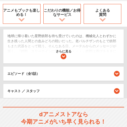
アニメもブックも
楽し
こだわりの機能／
お得
よくある
める！
なサービス
質問
地球に帰り着いた星野鉄郎を待ち受けていたのは、機械化人とわずかに
生き残った人間との血みどろの戦いだった。老パルチザンのもとで鉄郎
もまた武器をとって戦う。そんなある日、メーテルからのメッセージが
届く。『鉄郎、スリーナインに乗りなさい・・・』鉄郎は再び９９９に
さらに見る
乗り、果てしない宇宙へと旅立った。昔とすっかり変わった９９９号
は、今や完全にオート・コンピューター化され、車内には機械の身体を
もつ新しいウエイトレス、メタルメナが乗っていた。やがてたどりつい
た最初の停車駅があるラーメタル星。そこは、メーテルの生まれ故郷で
エピソード（全1話）
あった。その星でミャウダーという若者と出会い深い友情を結んだ鉄郎
は、信じられない噂を聞く。「メーテルこそプロメシューム。メーテル
がプロメシュームの跡を継いだんだ。」
キャスト ／ スタッフ
SF/ファンタジー
シリーズ／関連のアニメ作品
dアニメストアなら
今期アニメがいち早く見られる！
銀河鉄道999 出発篇