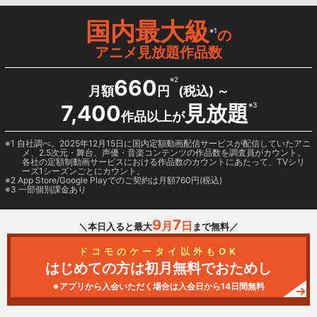
国内最大級
※1
の
アニメ見放題作品数
660
※2
月額
円
(税込) ～
7,400
見放題
※3
作品以上が
1 自社調べ。2025年12月15日に国内定額動画配信サービスが配信していたアニ
メ、2.5次元・舞台、声優・音楽コンテンツの作品数を調査員がカウント。
各社の定額制動画サービスにおける作品数のカウントにあたって、TVシリ
ーズ1シーズンごとにカウント。
2
App Store/Google Play
でのご契約は月額760円(税込)
3 一部個別課金あり
9
7
月
日
＼本日入ると最大
まで無料／
ドコモのケータイ以外もOK
はじめての方は初月無料でおためし
※アプリから入会いただく場合は入会日から14日間無料