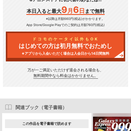
9
6
月
日
本日入ると最大
まで無料
※以降は月額660円(税込)がかかります。
App Store/Google Play
でのご契約は月額760円(税込)
ドコモのケータイ以外もOK
はじめての方は初月無料でおためし
※アプリから入会いただく場合は入会日から14日間無料
万が一ご満足いただけず
退会される場合も、
無料期間中なら料金はかかりません。
関連ブック（電子書籍）
この作品を電子書籍で読めます