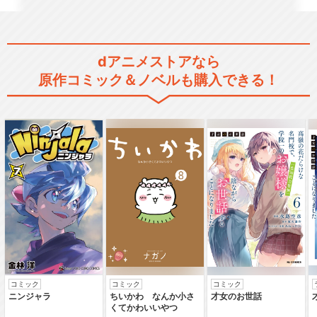
銀河鉄道999 君は母のよう
dアニメストアなら
に愛せるか！！
原作コミック＆ノベルも購入できる！
銀河鉄道999
さよなら銀河鉄道999 アンド
ロメダ終着駅
コミック
コミック
コミック
ニンジャラ
ちいかわ なんか小さ
才女のお世話
くてかわいいやつ