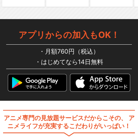
インターネットアニメーショ
ン 銀河鉄道999 …
アプリからの加入もOK！
メーテルレジェンド 交響
詩 宿命
月額760円（税込）
はじめてなら14日無料
閉じる
アニメ専門の見放題サービスだからこその、
ア
ニメライフが充実するこだわりがいっぱい！