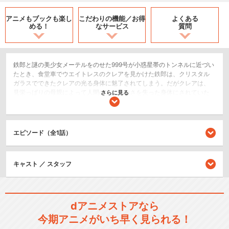
アニメもブックも
楽し
こだわりの機能／
お得
よくある
める！
なサービス
質問
鉄郎と謎の美少女メーテルをのせた999号が小惑星帯のトンネルに近づい
たとき、食堂車でウエイトレスのクレアを見かけた鉄郎は、クリスタル
ガラスでできたクレアの光る身体に魅了されてしまう。だがクレアは、
見栄っぱりの母親によって人間のあたたかさを失った身体にされていた
さらに見る
のだ。やがて、999号がトンネルに入ると、鉄郎は殺されたはずの母親が
目の前にいるのに驚く。しかしそれはドクロが鉄郎を車外へ連れだそう
と企んだ変身だった。そのときクレアがドクロの背後から抱きついて…。
エピソード（全1話）
SF/ファンタジー
シリーズ／関連のアニメ作品
キャスト ／ スタッフ
銀河鉄道999 出発篇
dアニメストアなら
今期アニメがいち早く見られる！