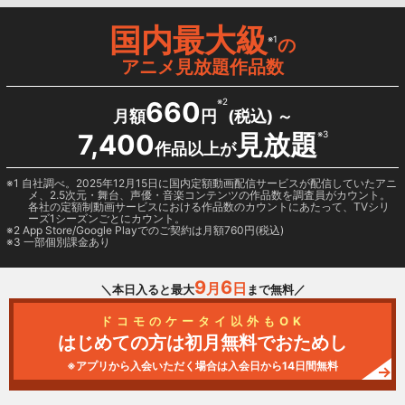
国内最大級
※1
の
アニメ見放題作品数
660
※2
月額
円
(税込) ～
7,400
見放題
※3
作品以上が
1 自社調べ。2025年12月15日に国内定額動画配信サービスが配信していたアニ
メ、2.5次元・舞台、声優・音楽コンテンツの作品数を調査員がカウント。
各社の定額制動画サービスにおける作品数のカウントにあたって、TVシリ
ーズ1シーズンごとにカウント。
2
App Store/Google Play
でのご契約は月額760円(税込)
3 一部個別課金あり
9
6
月
日
＼本日入ると最大
まで無料／
ドコモのケータイ以外もOK
はじめての方は初月無料でおためし
※アプリから入会いただく場合は入会日から14日間無料