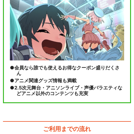
郎」第5弾再演～新たな…
ミュージカル「忍たま乱太
郎」第6弾再演～凶悪な…
会員なら誰でも使えるお得なクーポン盛りだくさ
ん
閉じる
アニメ関連グッズ情報も満載
2.5次元舞台・アニソンライブ・声優バラエティな
どアニメ以外のコンテンツも充実
ご利用までの流れ