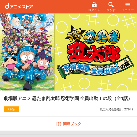
ログイン
さがす
メニュー
劇場版アニメ 忍たま乱太郎 忍術学園 全員出動！の段
（全1話）
気になる登録数：
27942
720p
関連ブック