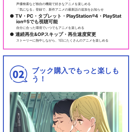
声優検索など独自の機能で好きなアニメを楽しめる
劇場版 忍たま乱太郎 ドクタケ
「気になる」登録で、新作アニメの最新話の追加をお知らせ
忍者隊最強の軍師
TV・PC・タブレット・PlayStation®4・PlayStat
ion®5でも視聴可能
自分に合った環境でいつでもアニメを楽しめる
連続再生&OPスキップ・再生速度変更
ストーリーに熱中しながら、1日にたくさんのアニメを楽しめる
忍たま乱太郎の宇宙大冒険wit
hコズミックフロ…
ブック購入でもっと楽しも
う！
忍たま乱太郎の宇宙大冒険wit
hコズミックフロ…
忍たま乱太郎の宇宙大冒険wit
hコズミックフロ…