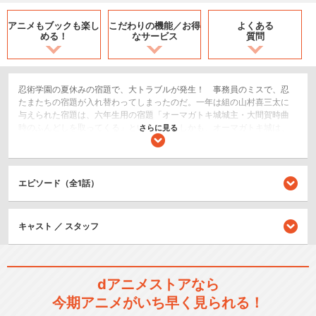
アニメもブックも
楽し
こだわりの機能／
お得
よくある
める！
なサービス
質問
忍術学園の夏休みの宿題で、大トラブルが発生！ 事務員のミスで、忍
たまたちの宿題が入れ替わってしまったのだ。一年は組の山村喜三太に
与えられた宿題は、六年生用の宿題「オーマガトキ城城主・大間賀時曲
時のふんどしを取ってくる」というもの。しかも、オーマガトキ城は、
さらに見る
タソガレドキ城と戦の真っ最中で、そのまま喜三太は行方不明となって
しまう。学園長の号令で、乱太郎たちは合戦中のオーマガトキ城に喜三
太を救出に向かうのだが…。
エピソード（全1話）
コメディ/ギャグ
アクション/バトル
キッズ/ファミリー
キャスト ／ スタッフ
シリーズ／関連のアニメ作品
dアニメストアなら
忍たま乱太郎 第16シリーズ
今期アニメがいち早く見られる！