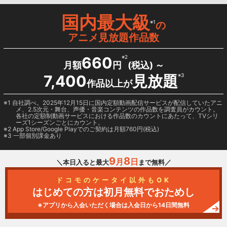
国内最大級
※1
の
アニメ見放題作品数
660
※2
月額
円
(税込) ～
7,400
見放題
※3
作品以上が
1 自社調べ。2025年12月15日に国内定額動画配信サービスが配信していたアニ
メ、2.5次元・舞台、声優・音楽コンテンツの作品数を調査員がカウント。
各社の定額制動画サービスにおける作品数のカウントにあたって、TVシリ
ーズ1シーズンごとにカウント。
2
App Store/Google Play
でのご契約は月額760円(税込)
3 一部個別課金あり
9
8
月
日
＼本日入ると最大
まで無料／
ドコモのケータイ以外もOK
はじめての方は初月無料でおためし
※アプリから入会いただく場合は入会日から14日間無料