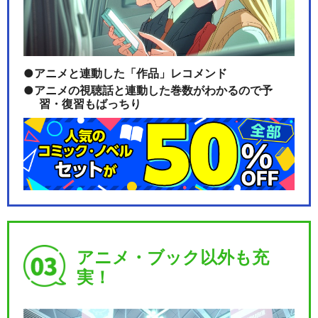
忍たま乱太郎の宇宙大冒険wit
hコズミックフロ…
アニメと連動した「作品」レコメンド
アニメの視聴話と連動した巻数がわかるので予
習・復習もばっちり
ミュージカル「忍たま乱太
郎」第5弾～新たなる敵…
ミュージカル「忍たま乱太
郎」第6弾～凶悪なる幻…
アニメ・ブック以外も充
実！
ミュージカル「忍たま乱太