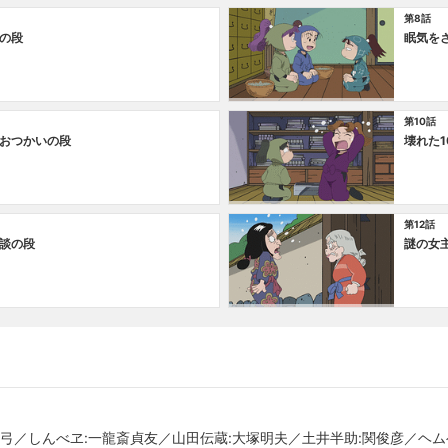
第8話
の段
眠気を
第10話
おつかいの段
壊れた
第12話
談の段
謎の女
真弓／しんべヱ:一龍斎貞友／山田伝蔵:大塚明夫／土井半助:関俊彦／ヘム