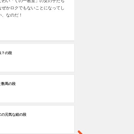
ごわい「くの一教室」の女の子たち
なぜかロクでもないことになってし
い、なのだ！
第
似？の段
ヘ
第
と数馬の段
古
第
ヱの元気な絵の段
乾