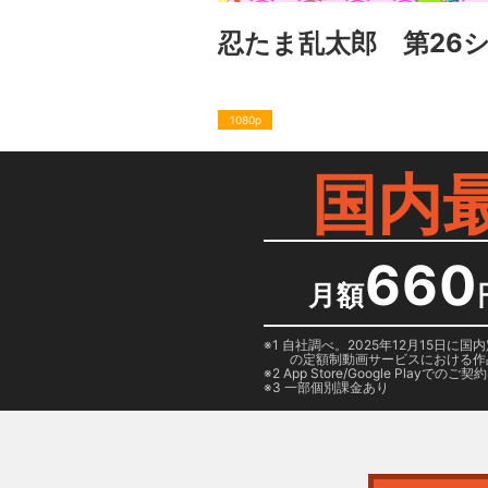
忍たま乱太郎 第26
1080p
国内
660
月額
1 自社調べ。2025年12月15
の定額制動画サービスにおける作
2
App Store/Google Play
でのご契約は
3 一部個別課金あり