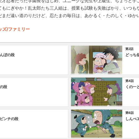
天才忍者だった学園長をはじめ、ユニークな先生や上級生、ちょっと手
てもにぎやか！乱太郎たち三人組は、授業も試験も失敗ばかり、いつも
だまだ遠い道のりだけど、忍たまの毎日は、あかるく・たのしく・ゆか
ッズ/ファミリー
第2話
んぼの段
どっち
第4話
の段
くの一
第6話
ピンチの段
しんべ