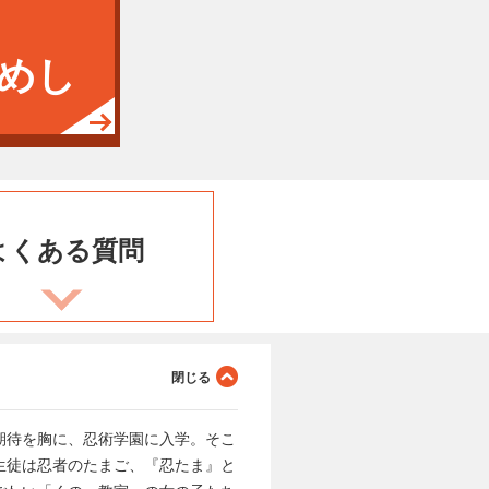
めし
よくある
質問
期待を胸に、忍術学園に入学。そこ
生徒は忍者のたまご、『忍たま』と