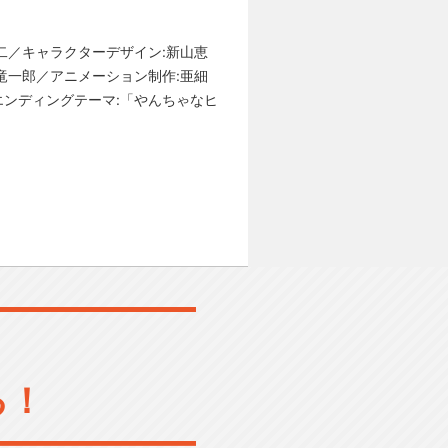
二／キャラクターデザイン:新山恵
竜一郎／アニメーション制作:亜細
エンディングテーマ:「やんちゃなヒ
る！