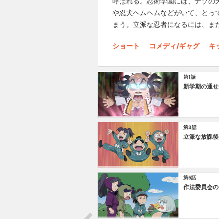
呼ばれる。忍術学園には、ナゾの
や忍犬ヘムヘムなどがいて、とっ
まう。立派な忍者になるには、ま
ショート
コメディ/ギャグ
キ
第1話
新学期の通せ
第3話
立派な放課後
第5話
作法委員会の