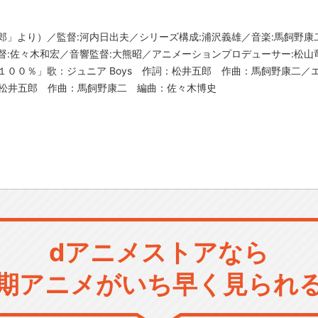
郎」より）／監督:河内日出夫／シリーズ構成:浦沢義雄／音楽:馬飼野康
督:佐々木和宏／音響監督:大熊昭／アニメーションプロデューサー:松山
１００％」歌：ジュニア Boys 作詞：松井五郎 作曲：馬飼野康二／
 作詞：松井五郎 作曲：馬飼野康二 編曲：佐々木博史
dアニメストアなら
期アニメがいち早く見られ