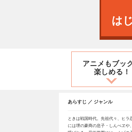
は
アニメもブッ
楽しめる！
あらすじ ／ ジャンル
ときは戦国時代。先祖代々、ヒラ
には堺の豪商の息子・しんべヱや