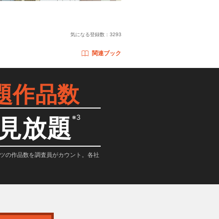
気になる登録数：
3293
関連ブック
題作品数
※3
見放題
テンツの作品数を調査員がカウント。各社