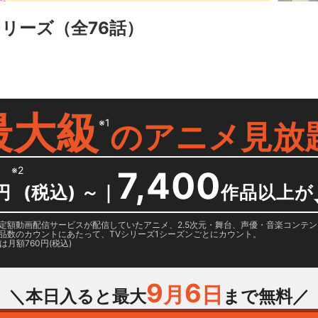
シリーズ
（全76話）
最大級
※1
の
アニメ見放
※2
7,400
円
(税込) ～
｜
作品以上が
日に国内定額動画配信サービスが配信していたアニメ、2.5次元・舞台、声優・音楽コン
品数のカウントにあたって、TVシリーズ1シーズンごとにカウント。
月額760円(税込)
9
6
月
日
＼本日入ると最大
まで無料／