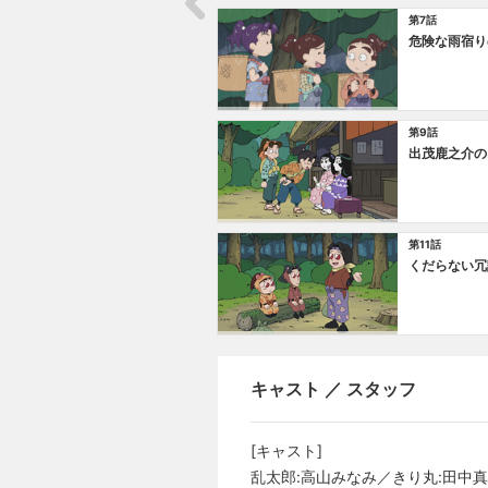
第7話
危険な雨宿り
第9話
出茂鹿之介の
第11話
くだらない冗
キャスト ／ スタッフ
[キャスト]
乱太郎:高山みなみ／きり丸:田中