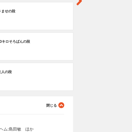
第
さませの段
新
第
10キロそろばんの段
限
第
主人の段
き
ヘム:島田敏 ほか