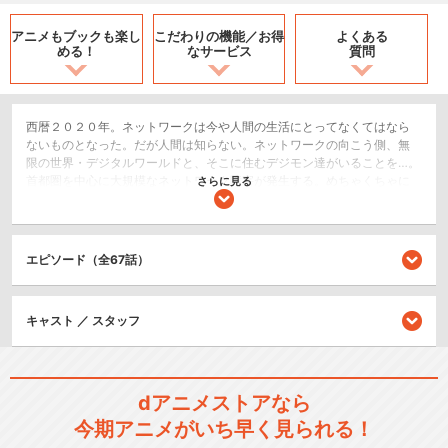
アニメもブックも
楽し
こだわりの機能／
お得
よくある
める！
なサービス
質問
西暦２０２０年。ネットワークは今や人間の生活にとってなくてはなら
ないものとなった。だが人間は知らない。ネットワークの向こう側、無
限の世界・デジタルワールドと、そこに住むデジモン達がいることを…。
首都圏を中心に大規模なネットワーク障害が発生する。めちゃくちゃに
さらに見る
明滅する信号や、文字化けした屋外ビジョン。サイバーテロだと報じる
ニュース。主人公は東京近郊のタワーマンションに住む小学５年生の八
神太一。週末のサマーキャンプの準備をするために一人で家に残ってい
たが、渋谷へ出かけた母と妹のヒカリが停車出来なくなった電車に乗り
エピソード（全67話）
込んでいた。母と妹を助けるために渋谷へと急ぐ太一だが、駅のホーム
に向かうその瞬間――「選ばれし子供たち」に不思議な現象が起き、太
一はデジタルワールドへ！子供たちはパートナーのデジモンと出会い、
キャスト ／ スタッフ
未知なる“アドベンチャー”に立ち向かう！
SF/ファンタジー
アクション/バトル
dアニメストアなら
キッズ/ファミリー
今期アニメがいち早く見られる！