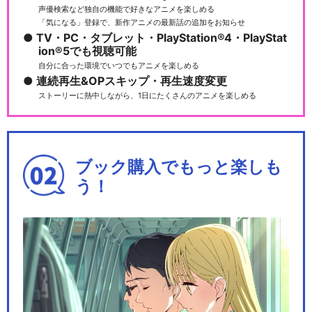
T EVOLUT…
声優検索など独自の機能で好きなアニメを楽しめる
「気になる」登録で、新作アニメの最新話の追加をお知らせ
TV・PC・タブレット・PlayStation®4・PlayStat
ion®5でも視聴可能
自分に合った環境でいつでもアニメを楽しめる
デジモンテイマーズ
連続再生&OPスキップ・再生速度変更
ストーリーに熱中しながら、1日にたくさんのアニメを楽しめる
ブック購入でもっと楽しも
デジモンフロンティア
う！
デジモンセイバーズ