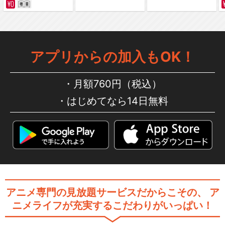
デジモンアドベンチャー02 デ
ィアボロモンの逆襲
アプリからの加入もOK！
デジモンアドベンチャー tri.
月額760円（税込）
第１章「再会」
はじめてなら14日無料
デジモンアドベンチャー tri.
第２章「決意」
アニメ専門の見放題サービスだからこその、
ア
デジモンアドベンチャー tri.
ニメライフが充実するこだわりがいっぱい！
第３章「告白」