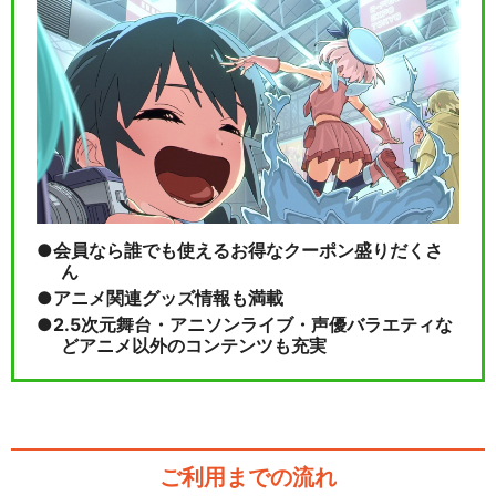
デジモンテイマーズ 暴走デジ
モン特急
デジモンフロンティア 古代デ
ジモン(オニスモン…
会員なら誰でも使えるお得なクーポン盛りだくさ
ん
アニメ関連グッズ情報も満載
2.5次元舞台・アニソンライブ・声優バラエティな
どアニメ以外のコンテンツも充実
閉じる
ご利用までの流れ