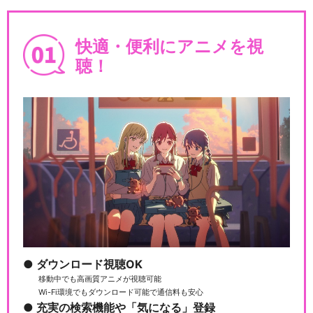
快適・便利にアニメを視
デジモンアドベンチャー tri.
聴！
第４章「喪失」
デジモンアドベンチャー tri.
第５章「共生」
デジモンアドベンチャー tri.
第６章「ぼく…
ダウンロード視聴OK
移動中でも高画質アニメが視聴可能
Wi-Fi環境でもダウンロード可能で通信料も安心
デジモンアドベンチャー LAS
充実の検索機能や「気になる」登録