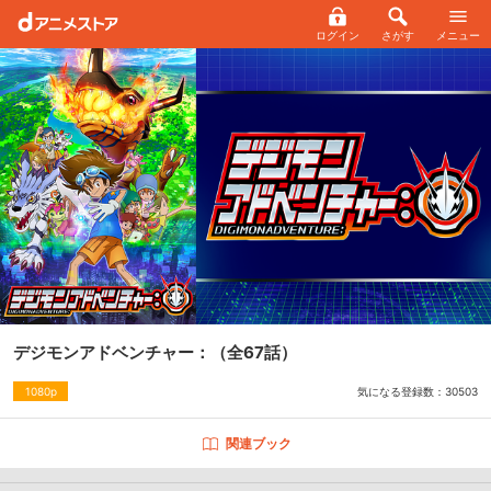
ログイン
さがす
メニュー
デジモンアドベンチャー：
（全67話）
気になる登録数：
30503
1080p
関連ブック