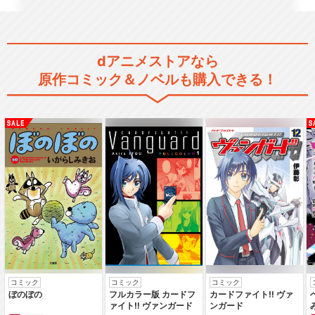
dアニメストアなら
劇場版 デジモンアドベンチャ
原作コミック＆ノベルも購入できる！
ー
デジモンアドベンチャー ぼ
くらのウォーゲーム！
デジモンアドベンチャー02 前
編 デジモンハリ…
コミック
コミック
コミック
ぼのぼの
フルカラー版 カードフ
カードファイト‼ ヴァ
ァイト‼ ヴァンガード
ンガード