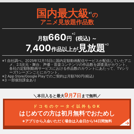
国内最大級
※1
の
アニメ見放題作品数
660
※2
月額
円
(税込) ～
7,400
見放題
※3
作品以上が
1 自社調べ。2025年12月15日に国内定額動画配信サービスが配信していたアニ
メ、2.5次元・舞台、声優・音楽コンテンツの作品数を調査員がカウント。
各社の定額制動画サービスにおける作品数のカウントにあたって、TVシリ
ーズ1シーズンごとにカウント。
2
App Store/Google Play
でのご契約は月額760円(税込)
3 一部個別課金あり
9
7
月
日
＼本日入ると最大
まで無料／
ドコモのケータイ以外もOK
はじめての方は初月無料でおためし
※アプリから入会いただく場合は入会日から14日間無料