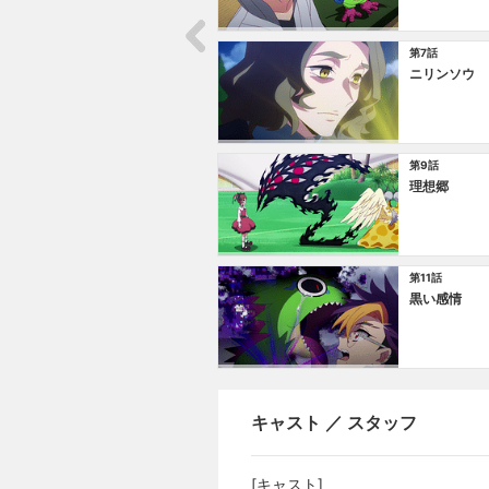
第7話
ニリンソウ
第9話
理想郷
第11話
黒い感情
キャスト ／ スタッフ
[キャスト]