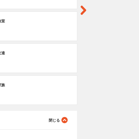
第
教室
闇
第
友達
そ
第
家族
奪