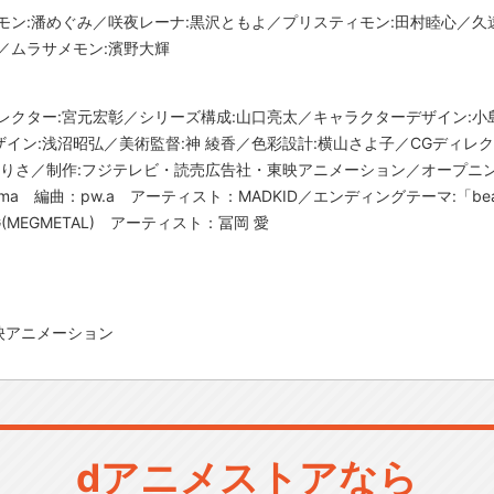
モン:潘めぐみ／咲夜レーナ:黒沢ともよ／プリスティモン:田村睦心／久
／ムラサメモン:濱野大輝
レクター:宮元宏彰／シリーズ構成:山口亮太／キャラクターデザイン:小
イン:浅沼昭弘／美術監督:神 綾香／色彩設計:横山さよ子／CGディレク
りさ／制作:フジテレビ・読売広告社・東映アニメーション／オープニングテー
a Niiyama 編曲：pw.a アーティスト：MADKID／エンディングテーマ:「
EG(MEGMETAL) アーティスト：冨岡 愛
映アニメーション
dアニメストアなら