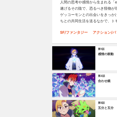
人間の思考や感情から生まれる「e
遂げるその陰で、恐るべき怪物が
ゲッコーモンとの出会いをきっか
ちとの共同生活を送るなかで、ト
SF/ファンタジー
アクション/バ
第1話
感情の鼓動
第3話
合わせ鏡
第5話
五分と五分