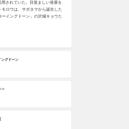
活用されていた。目覚ましい発展を
トモロウは、サポタマから誕生した
ローイングドーン」の沢城キョウた
第
イングドーン
五
第
リー
小
第
盃
ア