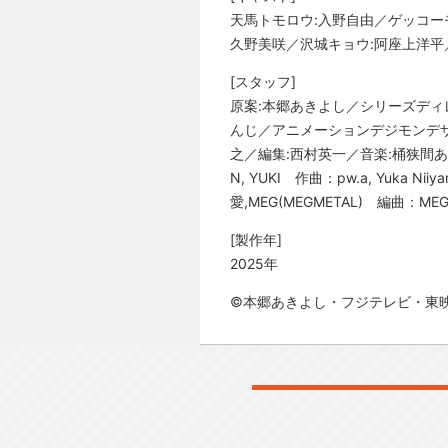
天馬トモロウ:入野自由／ゲッコー
久野美咲／沢城キョウ:阿座上洋平
[スタッフ]
原案:本郷あきよし／シリーズディ
んじ／アニメーションデジモンデザ
之／編集:西村英一／音楽:桶狭間あ
N, YUKI 作曲：pw.a, Yuk
愛,MEG(MEGMETAL) 編曲：M
[製作年]
2025年
©本郷あきよし・フジテレビ・東