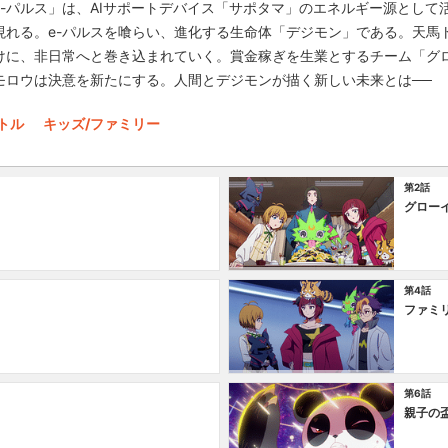
-パルス」は、AIサポートデバイス「サポタマ」のエネルギー源として
現れる。e-パルスを喰らい、進化する生命体「デジモン」である。天馬
けに、非日常へと巻き込まれていく。賞金稼ぎを生業とするチーム「グ
モロウは決意を新たにする。人間とデジモンが描く新しい未来とは──
トル
キッズ/ファミリー
第2話
グロー
第4話
ファミ
第6話
親子の