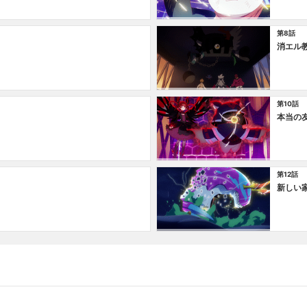
第8話
消エル
第10話
本当の
第12話
新しい