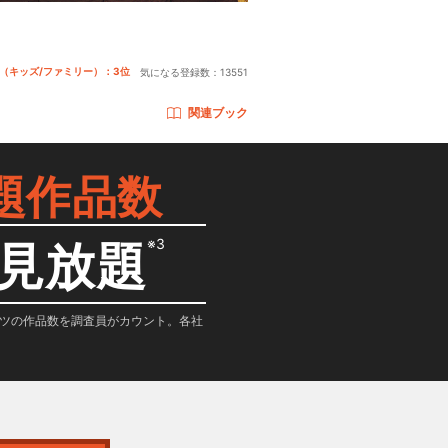
（キッズ/ファミリー）：3位
気になる登録数：
13551
関連ブック
題作品数
※3
見放題
テンツの作品数を調査員がカウント。各社