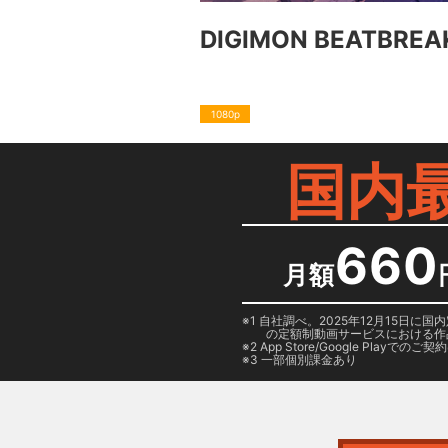
DIGIMON BEATBREA
1080p
国内
660
月額
1 自社調べ。2025年12月15
の定額制動画サービスにおける作
2
App Store/Google Play
でのご契約は
3 一部個別課金あり