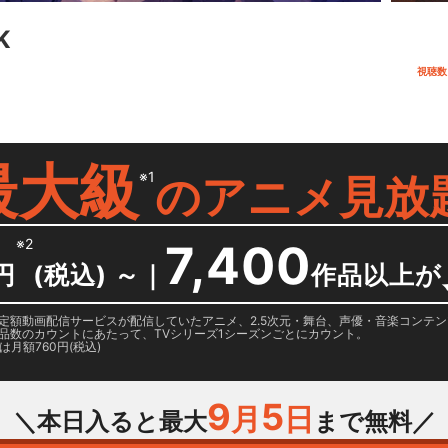
K
視聴数
最大級
※1
の
アニメ見放
※2
7,400
円
(税込) ～
｜
作品以上が
日に国内定額動画配信サービスが配信していたアニメ、2.5次元・舞台、声優・音楽コン
品数のカウントにあたって、TVシリーズ1シーズンごとにカウント。
月額760円(税込)
9
5
月
日
＼本日入ると最大
まで無料／