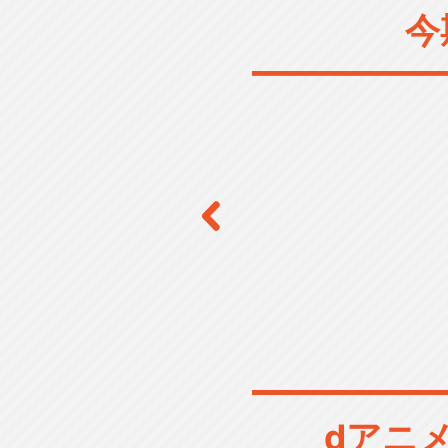
今
dアニ