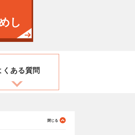
めし
よくある
質問