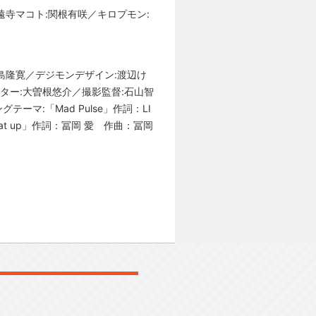
遠寺マコト:関根有咲／キロプモン:
島隆寛／デジモンデザイン:渡辺け
ター:大曽根悠介／撮影監督:石山智
マ:「Mad Pulse」作詞：LI
beat up」作詞：冨岡 愛 作曲：冨岡