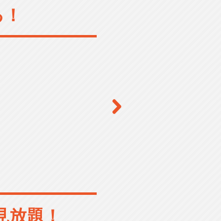
る！
見放題！