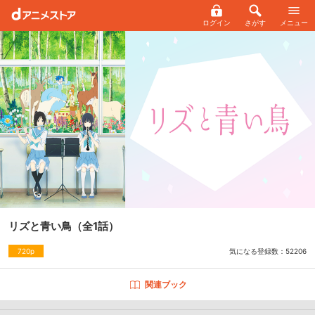
ログイン
さがす
メニュー
リズと青い鳥
（全1話）
気になる登録数：
52206
720p
関連ブック