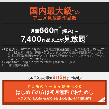
国内最大級
※1
の
アニメ見放題作品数
660
※2
月額
円
(税込) ～
7,400
見放題
※3
作品以上が
1 自社調べ。2025年12月15日に国内定額動画配信サービスが配信していたアニ
メ、2.5次元・舞台、声優・音楽コンテンツの作品数を調査員がカウント。
各社の定額制動画サービスにおける作品数のカウントにあたって、TVシリ
ーズ1シーズンごとにカウント。
2
App Store/Google Play
でのご契約は月額760円(税込)
3 一部個別課金あり
9
5
月
日
＼本日入ると最大
まで無料／
ドコモのケータイ以外もOK
はじめての方は初月無料でおためし
※アプリから入会いただく場合は入会日から14日間無料