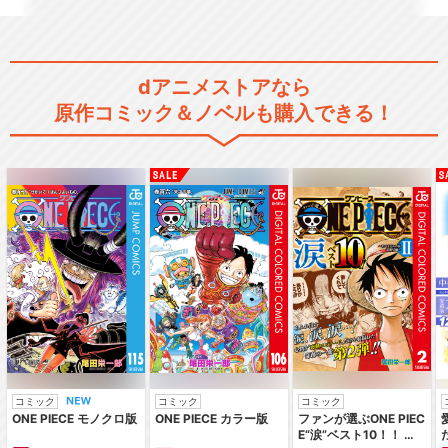
劇場版響け！ユーフォニアム
～届けたいメロディ～
dアニメストアなら
原作コミック＆ノベルも購入できる！
劇場版『響け！ユーフォニア
ム～誓いのフィナーレ…
特別編 響け！ユーフォニアム
～アンサンブルコン…
閉じる
コミック
コミック
コミック
ONE PIECE モノクロ版
ONE PIECE カラー版
ファンが選ぶONE PIEC
E“涙”ベスト10！！ ～