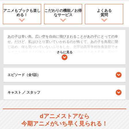
アニメもブックも
楽し
こだわりの機能／
お得
よくある
める！
なサービス
質問
あの子は青い鳥。広い空を自由に飛びまわることがあの子にとっての幸
せ。だけど、私はひとり置いていかれるのが怖くて、あの子を鳥籠に閉
じ込め、何も気づいていないふりをした。北宇治高等学校吹奏楽部でオ
ーボエを担当する鎧塚みぞれと、フルートを担当する傘木希美。高校三
さらに見る
年生、二人の最後のコンクール。その自由曲に選ばれた「リズと青い
鳥」にはオーボエとフルートが掛け合うソロがあった。「なんだかこの
曲、わたしたちみたい」屈託もなくそう言ってソロを嬉しそうに吹く希
美と、希美と過ごす日々に幸せを感じつつも終わりが近づくことを恐れ
エピソード（全1話）
るみぞれ。「親友」のはずの二人。しかし、オーボエとフルートのソロ
は上手くかみ合わず、距離を感じさせるものだった。
ドラマ/青春
キャスト ／ スタッフ
シリーズ／関連のアニメ作品
dアニメストアなら
響け！ユーフォニアム
今期アニメがいち早く見られる！