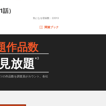
1話）
気になる登録数：
22013
関連ブック
題作品数
※3
見放題
テンツの作品数を調査員がカウント。各社