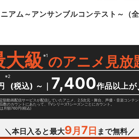
ォニアム～アンサンブルコンテスト～
（全
最大級
※1
の
アニメ見放
※2
7,400
円
(税込) ～
｜
作品以上が
日に国内定額動画配信サービスが配信していたアニメ、2.5次元・舞台、声優・音楽コン
品数のカウントにあたって、TVシリーズ1シーズンごとにカウント。
月額760円(税込)
9
7
月
日
＼本日入ると最大
まで無料／