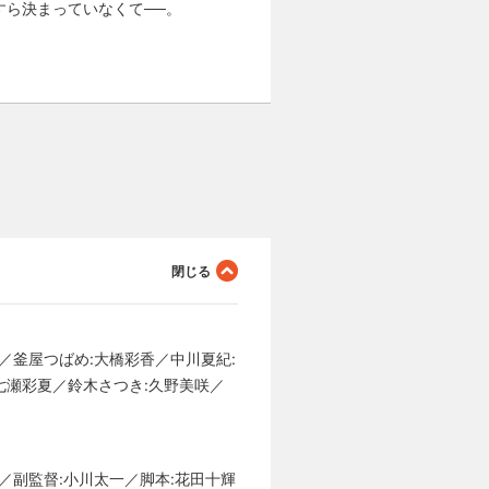
ら決まっていなくて──。
／釜屋つばめ:大橋彩香／中川夏紀:
:七瀬彩夏／鈴木さつき:久野美咲／
／副監督:小川太一／脚本:花田十輝