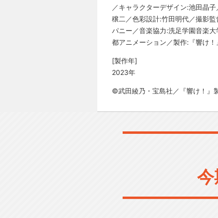
／キャラクターデザイン:池田晶子
穣二／色彩設計:竹田明代／撮影監
パニー／音楽協力:洗足学園音楽大
都アニメーション／製作:『響け！
[製作年]
2023年
©武田綾乃・宝島社／『響け！』
今