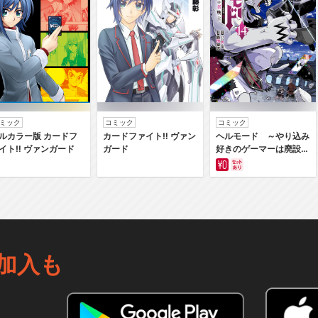
ミック
コミック
コミック
ルカラー版 カードフ
カードファイト‼ ヴァン
ヘルモード ～やり込み
イト‼ ヴァンガード
ガード
好きのゲーマーは廃設定
の異世界で無双する～は
じまりの召喚士
加入も