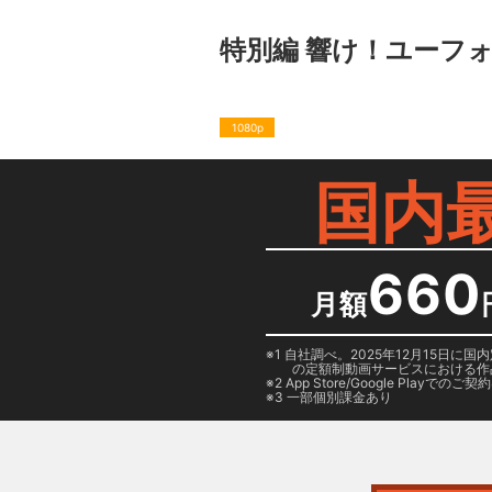
特別編 響け！ユーフ
1080p
国内
660
月額
1 自社調べ。2025年12月15
の定額制動画サービスにおける作
2
App Store/Google Play
でのご契約は
3 一部個別課金あり