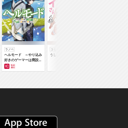
ラノベ
コミック
コミック
ヘルモード ～やり込み
うしろの正面カムイさん
うちの弟どもがすみ
好きのゲーマーは廃設定
ん
の異世界で無双する～