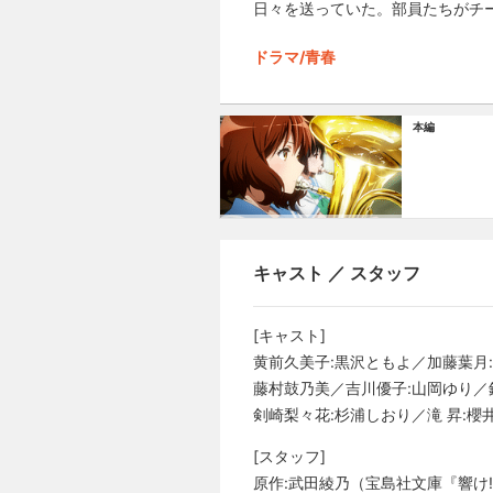
日々を送っていた。部員たちがチ
ドラマ/青春
本編
キャスト ／ スタッフ
[キャスト]
黄前久美子:黒沢ともよ／加藤葉月
藤村鼓乃美／吉川優子:山岡ゆり／鎧
剣崎梨々花:杉浦しおり／滝 昇:櫻
[スタッフ]
原作:武田綾乃（宝島社文庫『響け