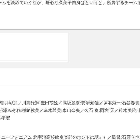
ームを決めていくなか、肝心な久美子自身はというと、所属するチームす
:朝井彩加／川島緑輝:豊田萌絵／高坂麗奈:安済知佳／塚本秀一:石谷春貴
塚みぞれ:種﨑敦美／傘木希美:東山奈央／久石 奏:雨宮 天／鈴木美玲
井孝宏
! ユーフォニアム 北宇治高校吹奏楽部のホントの話』）／監督:石原立也