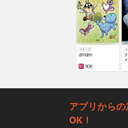
コミック
コ
ぼのぼの
フ
ァ
アプリからの
OK！