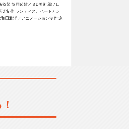
監督:篠原睦雄／３D美術:鵜ノ口
音楽制作:ランティス、ハートカン
大和田雅洋／アニメーション制作:京
る！