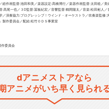
／総作画監督:池田和美／楽器設定:髙橋博行／楽器作画監督:太田稔／美術
督:髙尾一也／３D監督:冨板紀宏／音響監督:鶴岡陽太／音楽:松田彬人／
学／演奏協力:プログレッシブ！ウインド・オーケストラ／吹奏楽監修:
』製作委員会／配給:松竹ＯＤＳ事業室
製作委員会
dアニメストアなら
期アニメがいち早く見られ