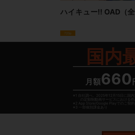
ハイキュー!! OAD
（全
720p
国内
660
月額
1 自社調べ。2025年12月15
の定額制動画サービスにおける作
2
App Store/Google Play
でのご契約は
3 一部個別課金あり