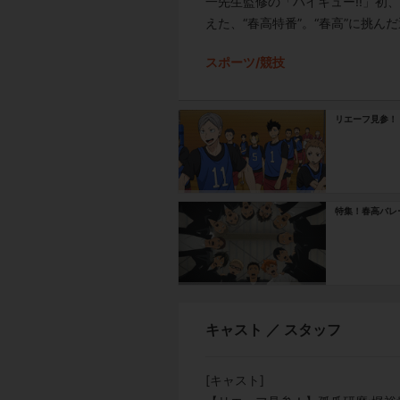
一先生監修の「ハイキュー!!」初
えた、“春高特番”。“春高”に挑
スポーツ/競技
リエーフ見参！
特集！春高バレ
キャスト ／ スタッフ
[キャスト]