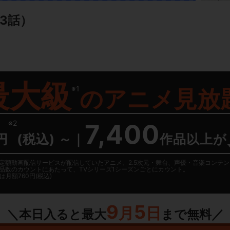
3話）
最大級
※1
の
アニメ見放
※2
7,400
円
(税込) ～
｜
作品以上が
日に国内定額動画配信サービスが配信していたアニメ、2.5次元・舞台、声優・音楽コン
品数のカウントにあたって、TVシリーズ1シーズンごとにカウント。
月額760円(税込)
9
5
月
日
＼本日入ると最大
まで無料／