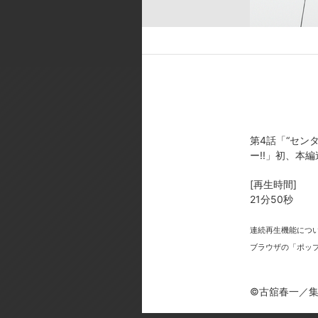
©古舘春一／集英社・「ハイキュー!
春一／集英社・「ハイキュー!! 3r
第4話「“セン
今
ー!!」初、本
[再生時間]
21分50秒
連続再生機能につ
ブラウザの「ポッ
©古舘春一／集