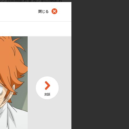
／日向翔陽:村瀬 歩／影山飛雄:石
島 蛍:内山昂輝／山口 忠:斉藤壮
閉じる
:細谷佳正／田中龍之介:林 勇／西谷
:中村悠一／木兎光太郎:木村良平／
石川界人／澤村大地:日野 聡／菅原
藤壮馬／烏養繋心:江川央生／黒尾鉄
楽:林ゆうき、橘麻美／キャラクター
作:「ハイキュー!!」製作委員会／
ゆうき、橘麻美／助監督:石川真理子
n I.G／製作:「ハイキュー!! セ
プ」連載）／監督:満仲勧／脚本:
葉崇洋、八尋裕子／アクション作画監
 烏野高校 VS 白鳥沢学園高校」製作