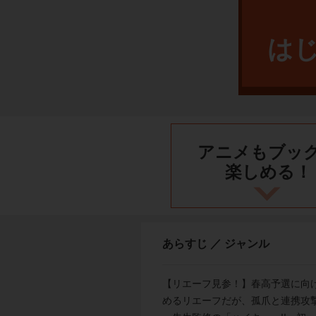
は
アニメもブッ
楽しめる！
あらすじ ／ ジャンル
【リエーフ見参！】春高予選に向
めるリエーフだが、孤爪と連携攻撃が