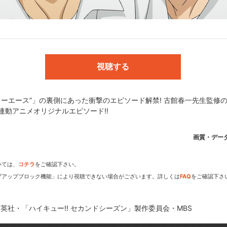
!」製作委員会・MBS ©古舘春一／集英社・「ハイキュー!! セカンド
d」製作委員会・MBS
視聴する
dアニメストアなら
ターエース”」の裏側にあった衝撃のエピソード解禁! 古館春一先生監修
期アニメがいち早く見られ
編連動アニメオリジナルエピソード!!
画質・デー
いては、
コチラ
をご確認下さい。
プアップブロック機能」により視聴できない場合がございます。詳しくは
FAQ
をご確認下さ
英社・「ハイキュー!! セカンドシーズン」製作委員会・MBS