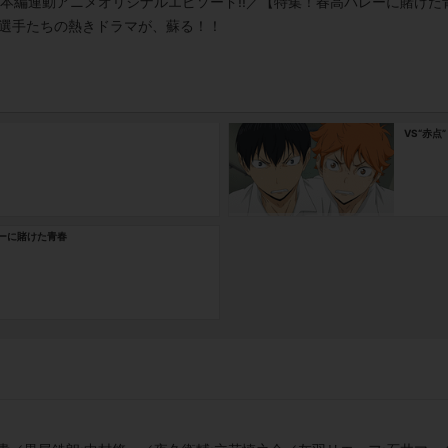
、本編連動アニメオリジナルエピソード!!／【特集！春高バレーに賭け
んだ選手たちの熱きドラマが、蘇る！！
VS“赤点”
ーに賭けた青春