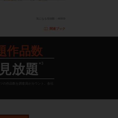
気になる登録数：
46909
関連ブック
題作品数
※3
見放題
テンツの作品数を調査員がカウント。各社