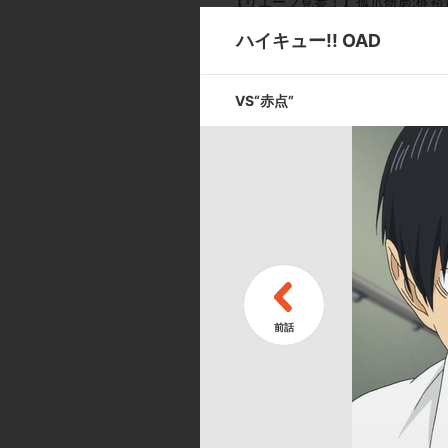
【リエーフ見参！】孤爪研磨:梶裕
川界人／澤村大地:日野聡／菅原孝支
ハイキュー!! OAD
馬／【VS“赤点”】日向翔陽:村瀬
夕:岡本信彦／月島 蛍:内山昂輝／
赤葦京治:逢坂良太／田中冴子:小
VS“赤点”
孝支:入野自由／東峰 旭:細谷佳正
朗:中村悠一／及川 徹:浪川大輔
[スタッフ]
【リエーフ見参！】原作:古舘春一
デザイン:岸田隆宏／総作画監督:千葉
【VS“赤点”】原作:古舘春一（
／キャラクターデザイン:岸田隆宏／総
カンドシーズン」製作委員会／【特
岸本卓／音楽:林ゆうき、橘麻美／
督:甲斐泰之、高橋秀樹／音響監督:菊田
委員会
[製作年]
2014年