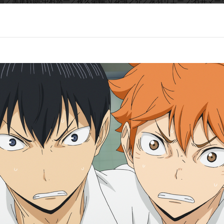
貴／黒尾鉄朗:中村悠一／夜久衛輔:立花慎之介／灰羽リエーフ:石井マーク
:入野自由／東峰 旭:細谷佳正／田中龍之介:林 勇／西谷 夕:岡本信彦／月
 歩／影山飛雄:石川界人／澤村大地:日野聡／菅原孝支:入野自由／東峰 旭
山口 忠:斉藤壮馬／谷地仁花:諸星すみれ／武田一鉄:神谷浩史／黒尾鉄朗
松由佳／【特集！春高バレーに賭けた青春】日向翔陽:村瀬 歩／影山飛雄:
／田中龍之介:林 勇／西谷 夕:岡本信彦／月島 蛍:内山昂輝／山口 忠:斉
／櫻井トオル／庄司将之／山崎はるか／中恵美城／金城大和／大塚芳忠
（集英社「週刊少年ジャンプ」連載）／監督:満仲勧／脚本:岸本卓／音
崇洋／音響監督:菊田浩己／アニメーション制作:Production I.G／製
集英社「週刊少年ジャンプ」連載）／監督:満仲勧／脚本:岸本卓／音楽:林
作画監督:千葉崇洋／音響監督:菊田浩己／アニメーション制作:Productio
集！春高バレーに賭けた青春】原作:古舘春一（集英社「週刊少年ジャン
副監督:石川真理子／キャラクターデザイン:岸田隆宏／総作画監督:千
浩己／アニメーション制作:Production I.G／製作:「ハイキュー!!