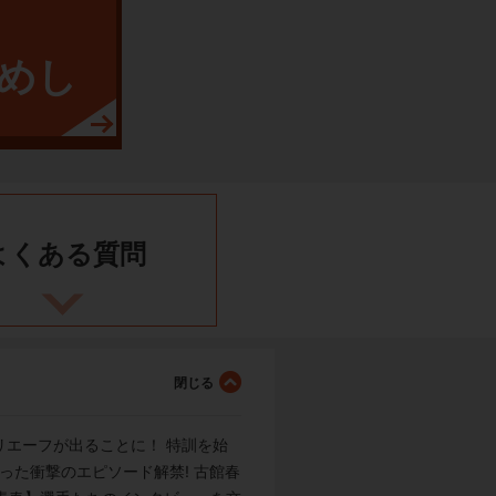
めし
よくある
質問
エーフが出ることに！ 特訓を始
った衝撃のエピソード解禁! 古館春