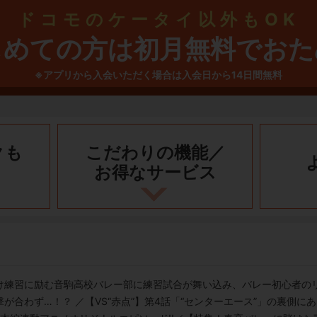
ドコモのケータイ以外もOK
じめての方は初月無料でおた
※アプリから入会いただく場合は入会日から14日間無料
クも
こだわりの機能／
お得なサービス
け練習に励む音駒高校バレー部に練習試合が舞い込み、バレー初心者のリ
合わず…！？ ／【VS“赤点”】第4話「“センターエース”」の裏側にあ