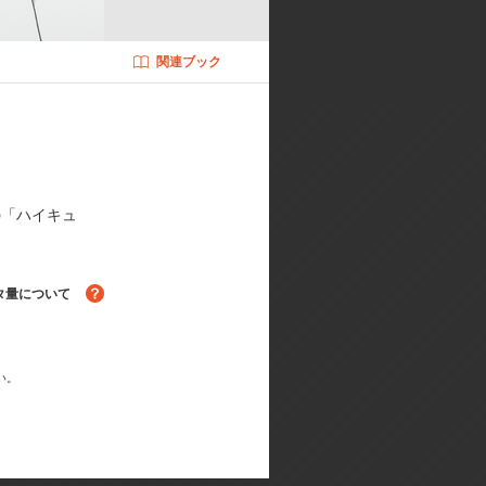
シーズン」製作委員会・MBS ©古舘
関連ブック
の「ハイキュ
る！
タ量について
い。