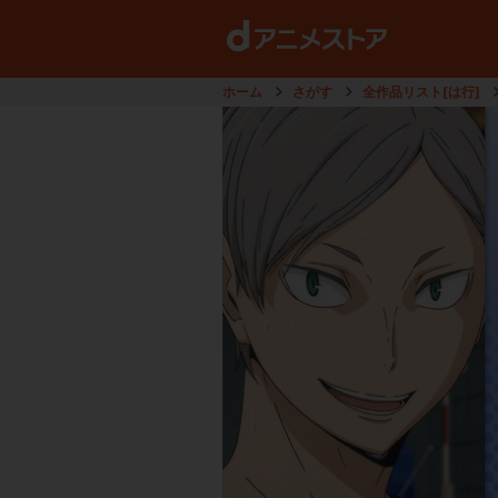
ホーム
さがす
全作品リスト[は行]