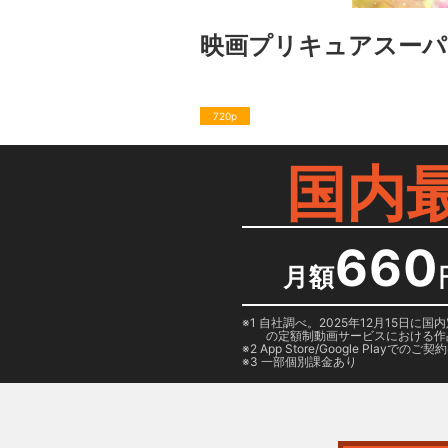
映画プリキュアスー
720p
国内
660
月額
1 自社調べ。2025年12月15
の定額制動画サービスにおける作
2
App Store/Google Play
でのご契約は
3 一部個別課金あり