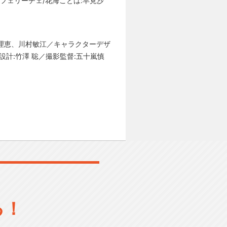
フェリーチェ/花海ことは:早見沙
真理恵、川村敏江／キャラクターデザ
設計:竹澤 聡／撮影監督:五十嵐慎
る！