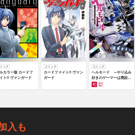
ミック
コミック
コミック
ルカラー版 カードフ
カードファイト‼ ヴァン
ヘルモード ～やり込み
イト‼ ヴァンガード
ガード
好きのゲーマーは廃設定
の異世界で無双する～は
じまりの召喚士
加入も