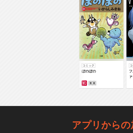
コミック
コ
ぼのぼの
フ
ァ
アプリからの