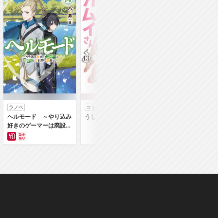
ラノベ
コミック
コミック
ヘルモード ～やり込み
うしろの正面カムイさん
うちの弟どもがすみ
好きのゲーマーは廃設定
ん
の異世界で無双する～