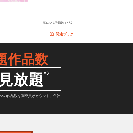
気になる登録数：
4721
関連ブック
題作品数
※3
見放題
テンツの作品数を調査員がカウント。各社