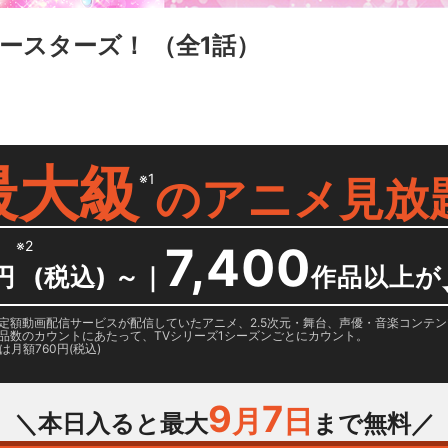
パースターズ！
（全1話）
最大級
※1
の
アニメ見放
※2
7,400
円
(税込) ～
｜
作品以上が
日に国内定額動画配信サービスが配信していたアニメ、2.5次元・舞台、声優・音楽コン
品数のカウントにあたって、TVシリーズ1シーズンごとにカウント。
月額760円(税込)
9
7
月
日
＼本日入ると最大
まで無料／