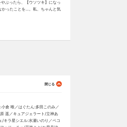
をやぶったら、【ウソツキ】になっ
なかったことを…。私、ちゃんと気
:小倉 唯／はぐたん:多田このみ／
原 遥／キュアジェラート/立神あ
ェ/キラ星シエル:水瀬いのり／ペコ