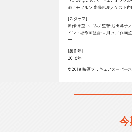
リン:かないみか／キュアミラクル
織／モフルン:齋藤彩夏／ゲスト声
[スタッフ]
原作:東堂いづみ／監督:池田洋子
イン・総作画監督:香川 久／作画監
一
[製作年]
2018年
©2018 映画プリキュアスーパー
今