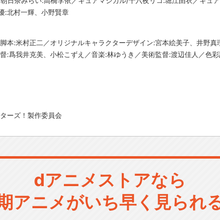
/朝日奈みらい:高橋李依／キュアマジカル/十六夜リコ:堀江由衣／キュア
優:北村一輝、小野賢章
／脚本:米村正二／オリジナルキャラクターデザイン:宮本絵美子、井野
督:爲我井克美、小松こずえ／音楽:林ゆうき／美術監督:渡辺佳人／色彩
スターズ！製作委員会
dアニメストアなら
期アニメがいち早く見られ