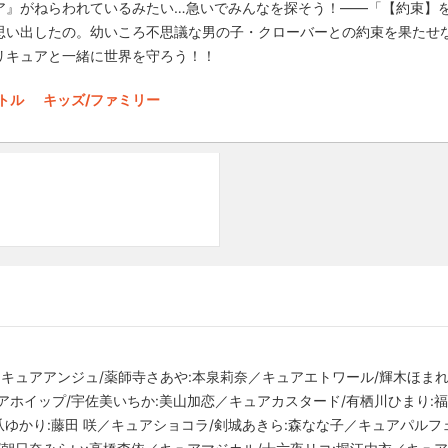
ア』がねらわれているみたい…急いでみんなを探そう！――「【約束】
思い出したの。幼いころ不思議な男の子・クローバーとの約束を果たせ
リキュアと一緒に世界を守ろう！！
トル
キッズ/ファミリー
／キュアアンジュ/薬師寺さあや:本泉莉奈／キュアエトワール/輝木ほまれ
アホイップ/宇佐美いちか:美山加恋／キュアカスタード/有栖川ひまり:福
爪ゆかり:藤田 咲／キュアショコラ/剣城あきら:森なな子／キュアパルフ