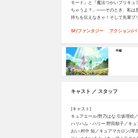
モード』と『魔法つかいプリキュ
ちゃうよ？」――そのとき、私は
持ちを伝えなきゃ！そして先輩プ
SF/ファンタジー
アクション/バ
本編
キャスト ／ スタッフ
[キャスト]
キュアエール/野乃はな:引坂理絵
ハリハム・ハリー:野田順子／キュ
おい:村中 知／キュアマカロン/琴