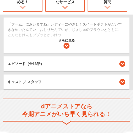
める！
なサービス
質問
「フーム、においますね」レディーにやさしくスイートポテトがだいす
きなめいたんてい・おしりたんていが、じょしゅのブラウンとともに、
どんなじけんもププッとかいけつ！
さらに見る
コメディ/ギャグ
ホラー/サスペンス/推理
キッズ/ファミリー
エピソード（全13話）
シリーズ／関連のアニメ作品
キャスト ／ スタッフ
おしりたんてい(第1期)
dアニメストアなら
今期アニメがいち早く見られる！
おしりたんてい(第2期)