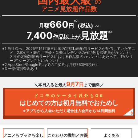
の
アニメ見放題作品数
660
※2
月額
円
(税込) ～
7,400
見放題
※3
作品以上が
1 自社調べ。2025年12月15日に国内定額動画配信サービスが配信していたアニ
メ、2.5次元・舞台、声優・音楽コンテンツの作品数を調査員がカウント。
各社の定額制動画サービスにおける作品数のカウントにあたって、TVシリ
ーズ1シーズンごとにカウント。
2
App Store/Google Play
でのご契約は月額760円(税込)
3 一部個別課金あり
9
7
月
日
＼本日入ると最大
まで無料／
ドコモのケータイ以外もOK
はじめての方は初月無料でおためし
※アプリから入会いただく場合は入会日から14日間無料
アニメもブックも
楽し
こだわりの機能／
お得
よくある