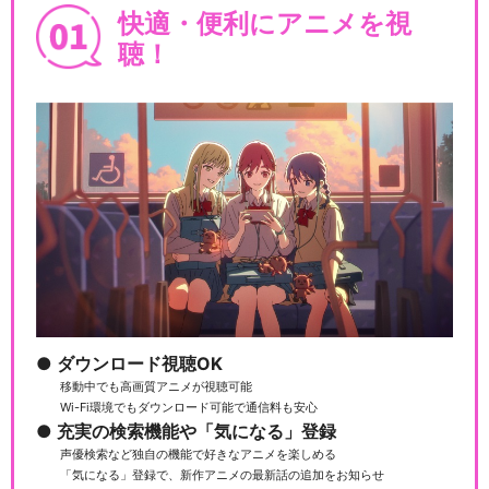
ティ
快適・便利にアニメを視
聴！
映画おしりたんてい さらば愛
しき相棒（おしり）よ
映画おしりたんてい スター・
アンド・ムーン
ダウンロード視聴OK
移動中でも高画質アニメが視聴可能
閉じる
Wi-Fi環境でもダウンロード可能で通信料も安心
充実の検索機能や「気になる」登録
声優検索など独自の機能で好きなアニメを楽しめる
「気になる」登録で、新作アニメの最新話の追加をお知らせ