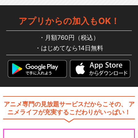
アプリからの加入もOK！
映画おしりたんてい カレーな
る じけん
月額760円（税込）
はじめてなら14日無料
映画おしりたんてい テントウ
ムシいせきの なぞ
映画おしりたんてい スフーレ
島のひみつ
アニメ専門の見放題サービスだからこその、
ア
ニメライフが充実するこだわりがいっぱい！
映画おしりたんてい シリアー