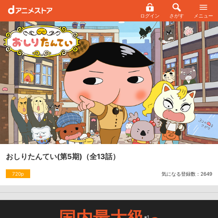
ログイン
さがす
メニュー
おしりたんてい(第5期)
（全13話）
気になる登録数：
2649
720p
国内最大級
※1