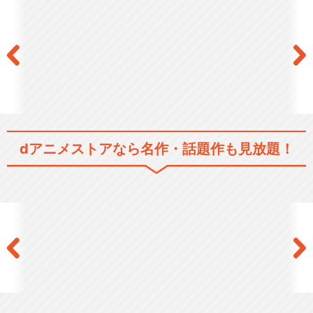
おしりたんてい(第3期)
dアニメストアなら
名作・話題作も見放題！
おしりたんてい(第4期)
おしりたんてい(第6期)