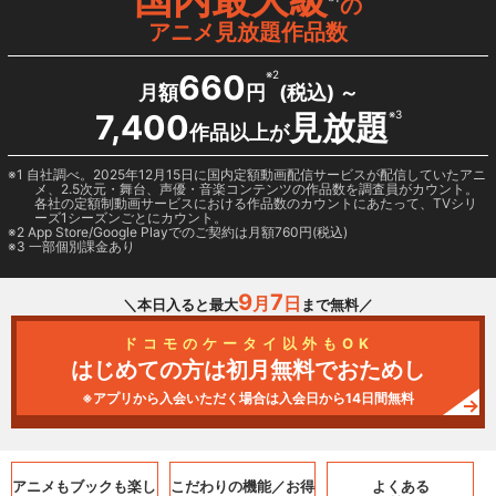
の
アニメ見放題作品数
660
※2
月額
円
(税込) ～
7,400
見放題
※3
作品以上が
1 自社調べ。2025年12月15日に国内定額動画配信サービスが配信していたアニ
メ、2.5次元・舞台、声優・音楽コンテンツの作品数を調査員がカウント。
各社の定額制動画サービスにおける作品数のカウントにあたって、TVシリ
ーズ1シーズンごとにカウント。
2
App Store/Google Play
でのご契約は月額760円(税込)
3 一部個別課金あり
9
7
月
日
＼本日入ると最大
まで無料／
ドコモのケータイ以外もOK
はじめての方は初月無料でおためし
※アプリから入会いただく場合は入会日から14日間無料
アニメもブックも
楽し
こだわりの機能／
お得
よくある