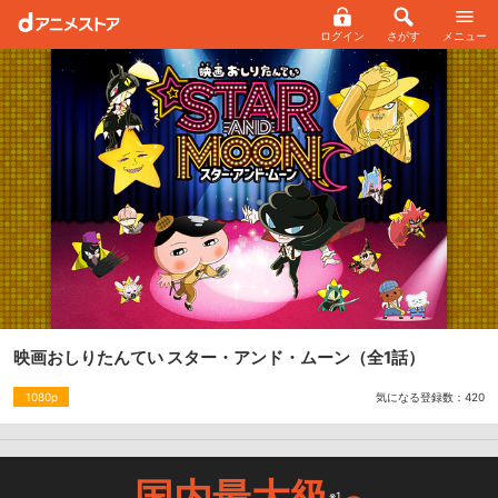
ログイン
さがす
メニュー
映画おしりたんてい スター・アンド・ムーン
（全1話）
気になる登録数：
420
1080p
国内最大級
※1