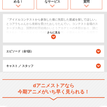
める！
なサービス
質問
「アイドルコンテストから参加した後に失踪した親戚を探してほしい」
とコアラちゃんから依頼を受けたおしりたんてい。コンテスト会場のス
ターダス島は、国際的犯罪組織かいとうアカデミーの本部があり、謎に
包まれた「ダークエイジ（DARK AGE）計画」が進められている場所で
さらに見る
もあった。おしりたんていは、ワンコロけいさつのマルチーズしょちょ
うから捜査協力の依頼を受けて、なんとアイドルになってスターダス島
に潜入することに！往年のスター、スターまぶしが主催するコンテスト
で、アイドルの卵たちと対決し勝ち上がっていく。一方その頃、かいと
エピソード（全1話）
うＵもスターダス島の地下の世界を探りながら、アカデミーの本部に迫
っていた。かいとうアカデミーのボス・かいとうＧに奪われた秘石「月
光石」を取り返しに来たのだ。次々と現れるかいとうアカデミーのメン
キャスト ／ スタッフ
バーと対決し「ダークエイジ計画」を阻止するため、おしりたんていと
かいとうＵは一時的に協力することに。かいとうＧの狙いは何か？ 月
光石に隠された秘密とは？ 謎多きかいとうＵの正体とは？ さらには
ブラウンの忘れられた過去までもが明らかになっていく。これまで永遠
の対立関係だった二人が共に戦うとき…奇跡が起こる！
dアニメストアなら
コメディ/ギャグ
今期アニメがいち早く見られる！
ホラー/サスペンス/推理
キッズ/ファミリー