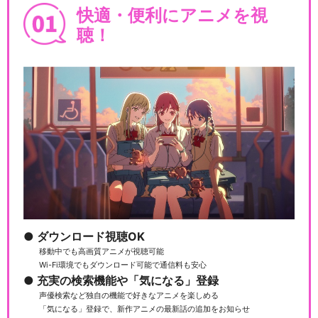
快適・便利にアニメを視
聴！
映画おしりたんてい テントウ
ムシいせきの なぞ
映画おしりたんてい スフーレ
島のひみつ
ダウンロード視聴OK
映画おしりたんてい シリアー
移動中でも高画質アニメが視聴可能
ティ
Wi-Fi環境でもダウンロード可能で通信料も安心
充実の検索機能や「気になる」登録
声優検索など独自の機能で好きなアニメを楽しめる
「気になる」登録で、新作アニメの最新話の追加をお知らせ