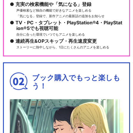
充実の検索機能や「気になる」登録
ハイパープロジェクション演
声優検索など独自の機能で好きなアニメを楽しめる
劇「ハイキュー!!」…
「気になる」登録で、新作アニメの最新話の追加をお知らせ
TV・PC・タブレット・PlayStation®4・PlayStat
ion®5でも視聴可能
自分に合った環境でいつでもアニメを楽しめる
連続再生&OPスキップ・再生速度変更
ハイパープロジェクション演
ストーリーに熱中しながら、1日にたくさんのアニメを楽しめる
劇「ハイキュー!!」…
ブック購入でもっと楽しも
人形アニメ「ハイキュー!!」
う！
劇場版ハイキュー!! ゴミ捨て
場の決戦