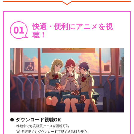
快適・便利にアニメを視
ハイパープロジェクション演
聴！
劇「ハイキュー!!」…
ハイパープロジェクション演
劇「ハイキュー!!」…
ハイパープロジェクション演
劇「ハイキュー!!」…
ダウンロード視聴OK
移動中でも高画質アニメが視聴可能
Wi-Fi環境でもダウンロード可能で通信料も安心