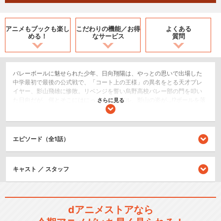
アニメもブックも
楽し
こだわりの機能／
お得
よくある
める！
なサービス
質問
バレーボールに魅せられた少年、日向翔陽は、やっとの思いで出場した
中学最初で最後の公式戦で、「コート上の王様」の異名をとる天才プレ
イヤー、影山飛雄に惨敗。リベンジを誓い烏野高校バレー部の門を叩い
た日向だが、何とそこにはにっくきライバル、影山の姿が…!?ボールを落
さらに見る
としてはいけない、持ってもいけない。3度のボレーで攻撃へと“繋ぐ”ス
ポーツ、バレーボール。仲間と繋いだ先に見える景色は！？熱血青春バ
レーボール物語、いざ開幕！
エピソード（全1話）
2.5次元舞台
スポーツ/競技
キャスト ／ スタッフ
シリーズ／関連のアニメ作品
ハイキュー!!
dアニメストアなら