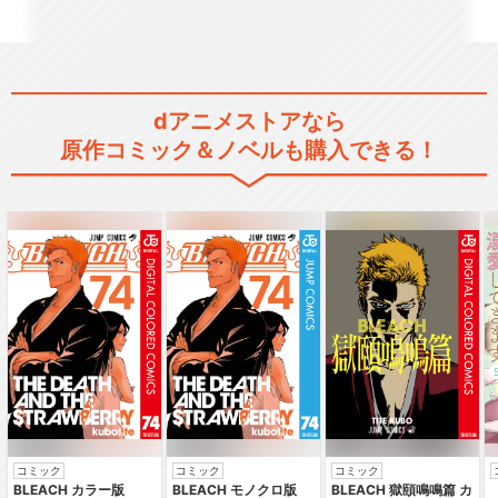
ハイキュー!! OAD
dアニメストアなら
ハイキュー!! OVA
原作コミック＆ノベルも購入できる！
ハイパープロジェクション演
劇「ハイキュー!!」…
ハイパープロジェクション演
劇「ハイキュー!!」…
コミック
コミック
コミック
BLEACH カラー版
BLEACH モノクロ版
BLEACH 獄頤鳴鳴篇 カ