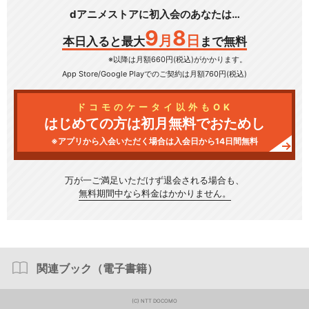
dアニメストアに初入会のあなたは…
9
8
月
日
本日入ると最大
まで無料
※以降は月額660円(税込)がかかります。
App Store/Google Play
でのご契約は月額760円(税込)
ドコモのケータイ以外もOK
はじめての方は初月無料でおためし
※アプリから入会いただく場合は入会日から14日間無料
万が一ご満足いただけず
退会される場合も、
無料期間中なら料金はかかりません。
関連ブック（電子書籍）
(C) NTT DOCOMO