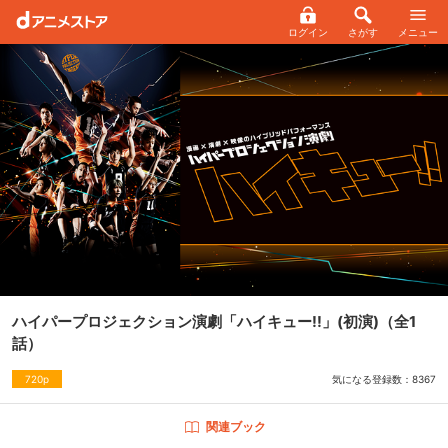
ログイン
さがす
メニュー
ハイパープロジェクション演劇「ハイキュー!!」(初演)
（全1
話）
気になる登録数：
8367
720p
関連ブック