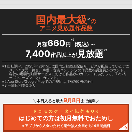
国内最大級
※1
の
アニメ見放題作品数
660
※2
月額
円
(税込) ～
7,400
見放題
※3
作品以上が
1 自社調べ。2025年12月15日に国内定額動画配信サービスが配信していたアニ
メ、2.5次元・舞台、声優・音楽コンテンツの作品数を調査員がカウント。
各社の定額制動画サービスにおける作品数のカウントにあたって、TVシリ
ーズ1シーズンごとにカウント。
2
App Store/Google Play
でのご契約は月額760円(税込)
3 一部個別課金あり
9
8
月
日
＼本日入ると最大
まで無料／
ドコモのケータイ以外もOK
はじめての方は初月無料でおためし
※アプリから入会いただく場合は入会日から14日間無料