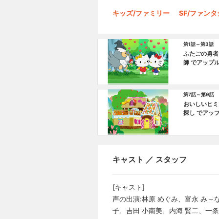
キッズ/ファミリー
SF/ファン
第1話～第3話
ふたごの勇者
師 でアップ
ルー
第7話～第9話
おいしいヒミ
探し でアッ
ー
キャスト ／ スタッフ
[キャスト]
声の出演:林原 めぐみ、富永 み～
子、吉田 小南美、内海 賢二、一条