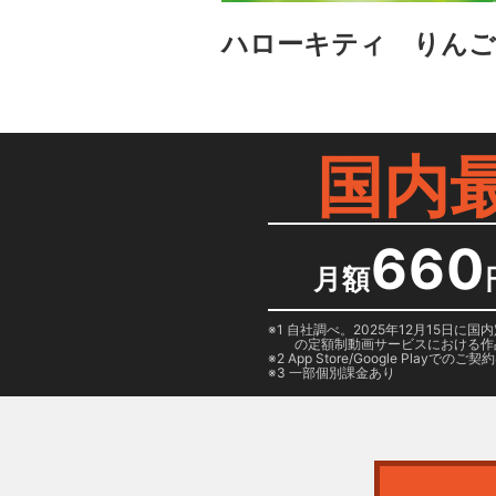
ハローキティ りんご
国内
660
月額
1 自社調べ。2025年12月15
の定額制動画サービスにおける作
2
App Store/Google Play
でのご契約は
3 一部個別課金あり