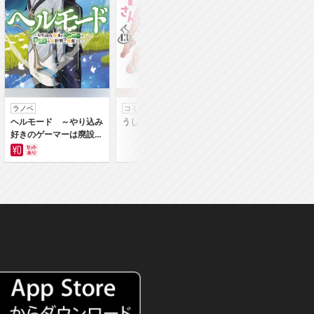
ラノベ
コミック
コミック
ヘルモード ～やり込み
うしろの正面カムイさん
うちの弟どもがすみ
好きのゲーマーは廃設定
ん
の異世界で無双する～