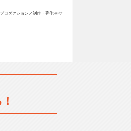
:旭プロダクション／制作・著作:㈱サ
る！