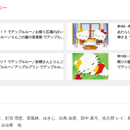
タジー
第4話～
！？ でアップルルー／お祭り広場の占い
あたら
ルルー／りんごの森の音楽祭 でアップル
神さま
プルル
第10話～
ツ？ でアップルルー／妖精さんとりんご
眠りの
プルルー／アップルプリン でアップルル
でアッ
ルルー
編
な、釘宮 理恵、茶風林、ゆきじ、白鳥 由里、田中 真弓、佐久間 レイ、島
 みゆ希 他