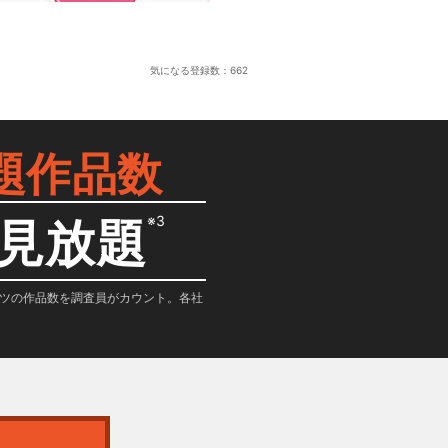
気になる登録数：
662
題作品数
※3
見放題
テンツの作品数を調査員がカウント。各社