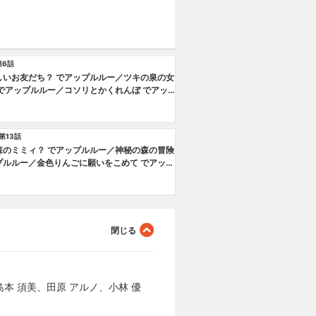
第6話
しいお友だち？ でアップルルー／ツキの泉の女
 でアップルルー／コソリとかくれんぼ でアッ
ー
第13話
森のミミィ？ でアップルルー／神秘の森の冒険
プルルー／金色りんごに願いをこめて でアップ
／ふしぎの森へようこそ でアップルルー 特別
本 須美、田原 アルノ、小林 優