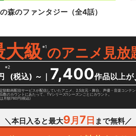
の森のファンタジー
（全4話）
最大級
※1
の
アニメ見放
※2
7,400
円
(税込) ～
｜
作品以上が
日に国内定額動画配信サービスが配信していたアニメ、2.5次元・舞台、声優・音楽コン
品数のカウントにあたって、TVシリーズ1シーズンごとにカウント。
月額760円(税込)
9
7
月
日
＼本日入ると最大
まで無料／