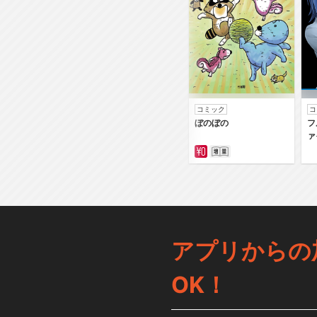
コミック
コ
ぼのぼの
フ
ァ
アプリからの
OK！