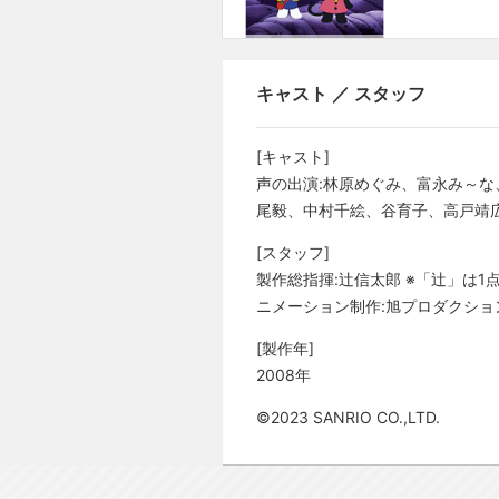
キャスト ／ スタッフ
[キャスト]
声の出演:林原めぐみ、富永み～
尾毅、中村千絵、谷育子、高戸靖
[スタッフ]
製作総指揮:辻信太郎 ※「辻」は
ニメーション制作:旭プロダクショ
[製作年]
2008年
©2023 SANRIO CO.,LTD.