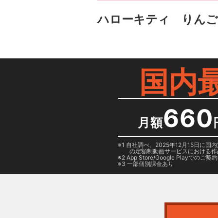
ハローキティ りん
国内
660
月額
1 自社調べ。2025年12月15
の定額制動画サービスにおける作
2
App Store/Google Play
でのご契約は
3 一部個別課金あり