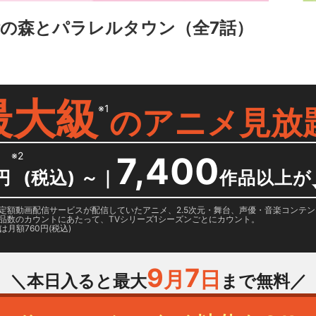
ごの森とパラレルタウン
（全7話）
最大級
※1
の
アニメ見放
※2
7,400
円
(税込) ～
｜
作品以上が
日に国内定額動画配信サービスが配信していたアニメ、2.5次元・舞台、声優・音楽コン
品数のカウントにあたって、TVシリーズ1シーズンごとにカウント。
月額760円(税込)
9
7
月
日
＼本日入ると最大
まで無料／