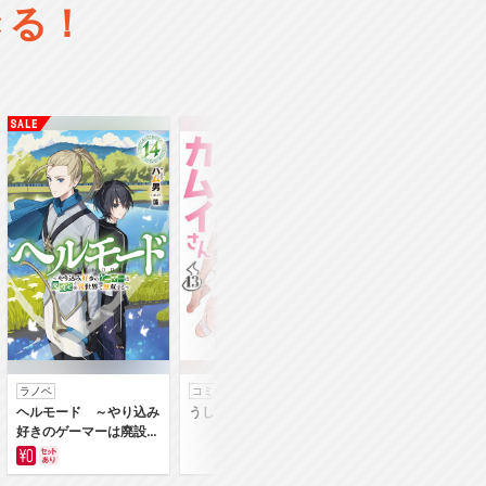
きる！
ラノベ
コミック
コミック
ヘルモード ～やり込み
うしろの正面カムイさん
うちの弟どもがすみ
好きのゲーマーは廃設定
ん
の異世界で無双する～