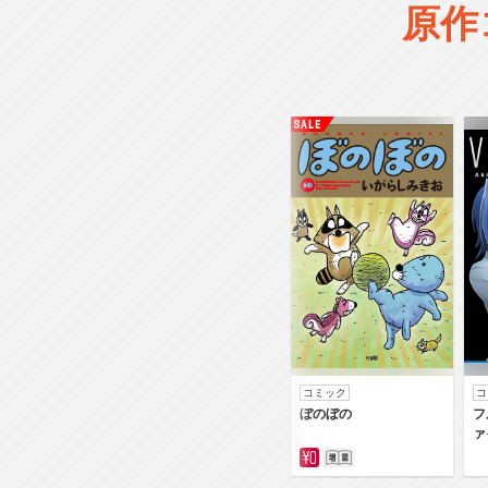
原作
コミック
コ
ぼのぼの
フ
ァ