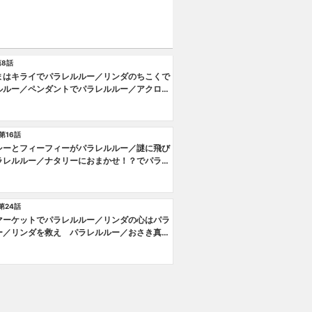
第8話
まはキライでパラレルルー／リンダのちこくで
ルルー／ペンダントでパラレルルー／アクロの
みでパラレルルー
第16話
シーとフィーフィーがパラレルルー／謎に飛び
ラレルルー／ナタリーにおまかせ！？でパラレ
／アクロの仲間？でパラレルルー
第24話
マーケットでパラレルルー／リンダの心はパラ
ー／リンダを救え パラレルルー／おさき真っ
でパラレルルー