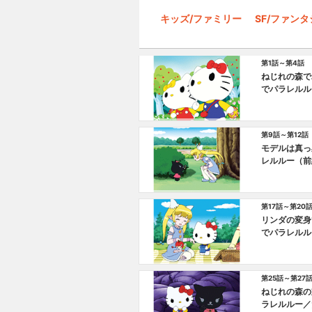
キッズ/ファミリー
SF/ファン
第1話～第4話
ねじれの森で
でパラレルル
エミリーのお
第9話～第12話
モデルは真っ
レルルー（前
編）／マック
第17話～第20
リンダの変身
でパラレルル
黒仲間でパラ
第25話～第27
ねじれの森の
ラレルルー／