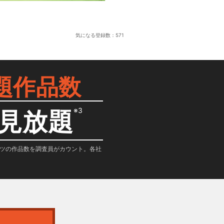
気になる登録数：
571
題作品数
※3
見放題
テンツの作品数を調査員がカウント。各社