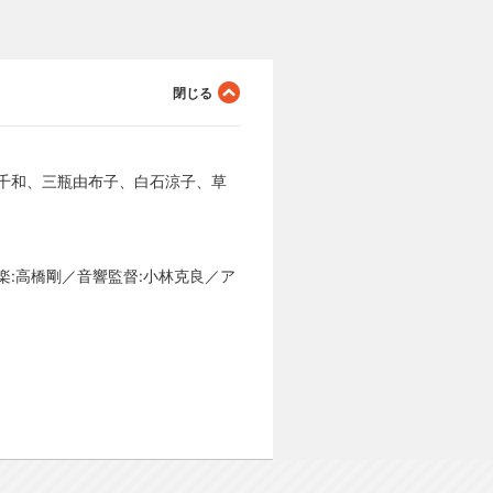
千和、三瓶由布子、白石涼子、草
楽:高橋剛／音響監督:小林克良／ア