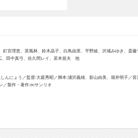
な、釘宮理恵、茶風林、鈴木晶子、白鳥由里、平野綾、沢城みゆき、斎藤
広、田中真弓、佐久間レイ、若本規夫 他
1点しんにょう／監督:大庭秀昭／脚本:浦沢義雄、影山由美、堀井明子／音
ン／製作・著作:㈱サンリオ