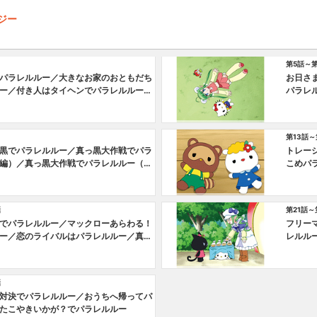
タジー
第5話～
パラレルルー／大きなお家のおともだち
お日さ
ー／付き人はタイヘンでパラレルルー／
パラレ
ともだちでパラレルルー
たくら
第13話～
黒でパラレルルー／真っ黒大作戦でパラ
トレー
編）／真っ黒大作戦でパラレルルー（後
こめパ
ローの正体でパラレルルー
ルルー
話
第21話～
でパラレルルー／マックローあらわる！
フリー
ー／恋のライバルはパラレルルー／真っ
レルル
レルルー
暗！？
話
対決でパラレルルー／おうちへ帰ってパ
たこやきいかが？でパラレルルー