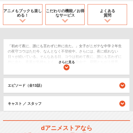
アニメもブックも
楽し
こだわりの機能／
お得
よくある
める！
なサービス
質問
「初めて夜に、誰にも言わずに外に出た。」女子がニガテな中学２年生
の夜守コウはただ今、なんとなく不登校中。さらには、夜に眠れない
日々が続いている。そんなある日、コウは初めて夜に、誰にも言わずに
外に出た。夜風が気持ちよく、どこまでも自由で、昼間とちがう世界。
さらに見る
コウは夜に居場所を見つける。そこに突如、謎の美少女・七草ナズナが
現れる。彼女は、夜の住人・吸血鬼。コウに、夜の楽しさを教えてくれ
るナズナ。「今日に満足できるまで、夜ふかししてみろよ。少年」夜
に、そしてナズナに魅了されていくコウは、彼女に頼み込む。「俺を吸
エピソード（全13話）
血鬼にしてください」ナズナは吸血鬼になる条件を教える。照れなが
ら。それは......「人が、吸血鬼に恋をすること！」果たして恋を知らない
コウは、ナズナと恋をして、晴れて吸血鬼になれるのか!?ふたりぼっち
キャスト ／ スタッフ
の、特別な「よふかし」が始まる＿＿
恋愛/ラブコメ
SF/ファンタジー
dアニメストアなら