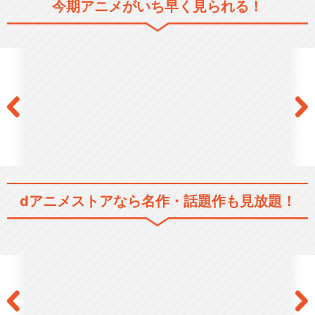
今期アニメがいち早く見られる！
シリーズ／関連のアニメ作品
よふかしのうた Season2
閉じる
dアニメストアなら
名作・話題作も見放題！