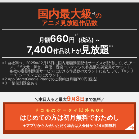
国内最大級
※1
の
アニメ見放題作品数
660
※2
月額
円
(税込) ～
7,400
見放題
※3
作品以上が
1 自社調べ。2025年12月15日に国内定額動画配信サービスが配信していたアニ
メ、2.5次元・舞台、声優・音楽コンテンツの作品数を調査員がカウント。
各社の定額制動画サービスにおける作品数のカウントにあたって、TVシリ
ーズ1シーズンごとにカウント。
2
App Store/Google Play
でのご契約は月額760円(税込)
3 一部個別課金あり
9
8
月
日
＼本日入ると最大
まで無料／
ドコモのケータイ以外もOK
はじめての方は初月無料でおためし
※アプリから入会いただく場合は入会日から14日間無料