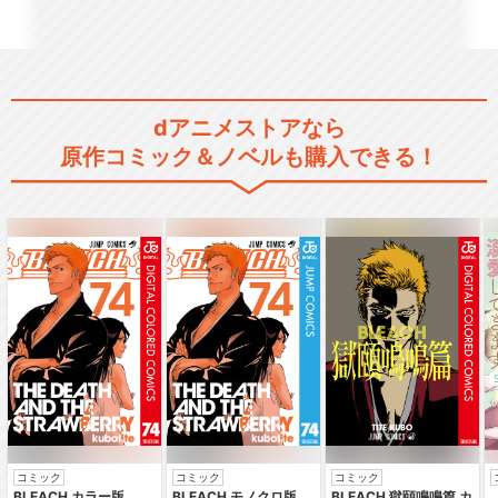
dアニメストアなら
原作コミック＆ノベルも購入できる！
コミック
コミック
コミック
BLEACH カラー版
BLEACH モノクロ版
BLEACH 獄頤鳴鳴篇 カ