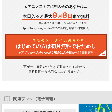
dアニメストアに初入会のあなたは…
9
8
月
日
本日入ると最大
まで無料
※以降は月額660円(税込)がかかります。
App Store/Google Play
でのご契約は月額760円(税込)
ドコモのケータイ以外もOK
はじめての方は初月無料でおためし
※アプリから入会いただく場合は入会日から14日間無料
万が一ご満足いただけず
退会される場合も、
無料期間中なら料金はかかりません。
関連ブック（電子書籍）