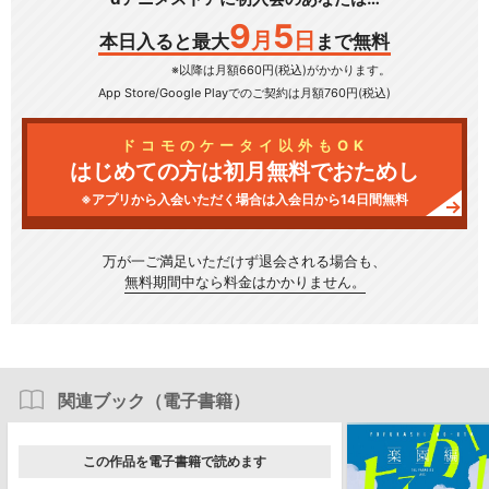
9
5
月
日
本日入ると最大
まで無料
※以降は月額660円(税込)がかかります。
App Store/Google Play
でのご契約は月額760円(税込)
ドコモのケータイ以外もOK
はじめての方は初月無料でおためし
※アプリから入会いただく場合は入会日から14日間無料
万が一ご満足いただけず
退会される場合も、
無料期間中なら料金はかかりません。
関連ブック（電子書籍）
この作品を電子書籍で読めます