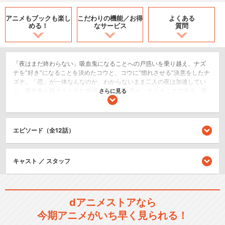
アニメもブックも
楽し
こだわりの機能／
お得
よくある
める！
なサービス
質問
「夜はまだ終わらない」吸血鬼になることへの戸惑いを乗り越え、ナズ
ナを“好き”になることを決めたコウと、コウに“惚れさせる”決意をしたナ
ズナ。「恋」が一体なんなのか、わからないまま二人の夜は加速してい
く。吸血鬼を殺そうと企む探偵・鶯 餡子の手が、すぐそこまで迫る。吸
さらに見る
血鬼の弱点は「人間時代に思い入れの強かったもの」。その弱点を予め
処分しようとするが、ナズナには人間時代の記憶が一切ない。ナズナの
隠された過去とは？なぜ餡子は吸血鬼を殺すようになったのか？そし
て、ナズナと餡子に交錯する“秘密”とは――？コウ、ナズナ、餡子……楽
エピソード（全12話）
しい「よふかし」では終わらない、新たな“夜”がはじまる！
恋愛/ラブコメ
キャスト ／ スタッフ
SF/ファンタジー
シリーズ／関連のアニメ作品
dアニメストアなら
よふかしのうた
今期アニメがいち早く見られる！