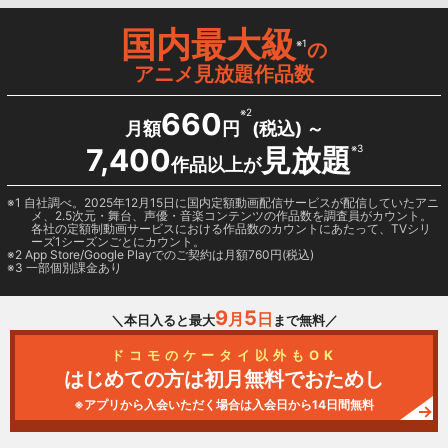
国内最大級
※1
の
アニメ見放題作品数
660
※2
月額
円
(税込) ～
7,400
見放題
※3
作品以上が
1 自社調べ。2025年12月15日に国内定額動画配信サービスが配信していたアニ
メ、2.5次元・舞台、声優・音楽コンテンツの作品数を調査員がカウント。
各社の定額制動画サービスにおける作品数のカウントにあたって、TVシリ
ーズ1シーズンごとにカウント。
2
App Store/Google Play
でのご契約は月額760円(税込)
3 一部個別課金あり
9
5
月
日
＼本日入ると最大
まで無料／
ドコモのケータイ以外もOK
はじめての方は初月無料でおためし
※アプリから入会いただく場合は入会日から14日間無料