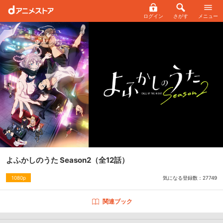
ログイン
さがす
メニュー
よふかしのうた Season2
（全12話）
気になる登録数：
27749
1080p
関連ブック