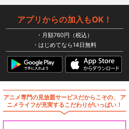
のピース・オブ・シ…
アプリからの加入もOK！
シルバニアファミリー フレア
月額760円（税込）
のワンダーデイズ
はじめてなら14日無料
劇場版 シルバニアファミリー
フレアからのおく…
アニメ専門の見放題サービスだからこその、
ア
ニメライフが充実するこだわりがいっぱい！
閉じる