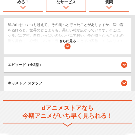
める！
なサービス
質問
緑の山をいくつも越えて、その奥へと行ったことがありますか。深い森
をぬけると、世界のどこよりも、美しい村が広がっています。そこは、
シルバニア村。自然いっぱいのシルバニア村や、夢が膨らむあこがれの
街を舞台に、心優しいショコラウサギちゃんとその家族、くるみリスく
さらに見る
んをはじめとした元気いっぱいの仲間たちが、大活躍するストーリーで
す。
SF/ファンタジー
エピソード（全2話）
キッズ/ファミリー
ショート
キャスト ／ スタッフ
シリーズ／関連のアニメ作品
シルバニアファミリー ミニ
dアニメストアなら
ストーリー アイビー
今期アニメがいち早く見られる！