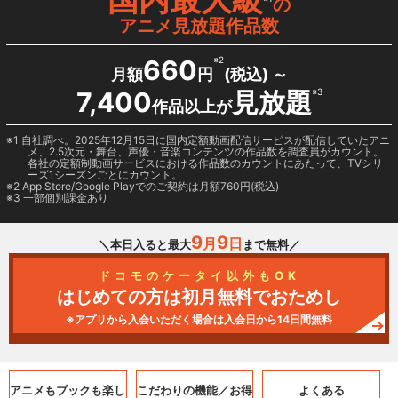
の
アニメ見放題作品数
660
※2
月額
円
(税込) ～
7,400
見放題
※3
作品以上が
1 自社調べ。2025年12月15日に国内定額動画配信サービスが配信していたアニ
メ、2.5次元・舞台、声優・音楽コンテンツの作品数を調査員がカウント。
各社の定額制動画サービスにおける作品数のカウントにあたって、TVシリ
ーズ1シーズンごとにカウント。
2
App Store/Google Play
でのご契約は月額760円(税込)
3 一部個別課金あり
9
9
月
日
＼本日入ると最大
まで無料／
ドコモのケータイ以外もOK
はじめての方は初月無料でおためし
※アプリから入会いただく場合は入会日から14日間無料
アニメもブックも
楽し
こだわりの機能／
お得
よくある