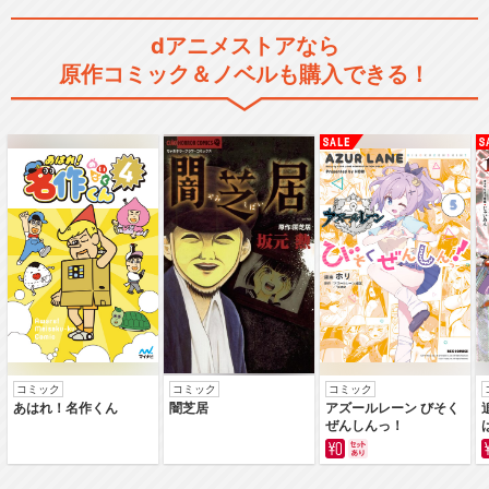
dアニメストアなら
原作コミック＆ノベルも購入できる！
空飛ぶみんなの大きな夢
シルバニアファミリー フレア
のハッピーダイアリー
シルバニアファミリー フレア
のゴー・フォー・ド…
コミック
コミック
コミック
あはれ！名作くん
闇芝居
アズールレーン びそく
ぜんしんっ！
シルバニアファミリー フレア