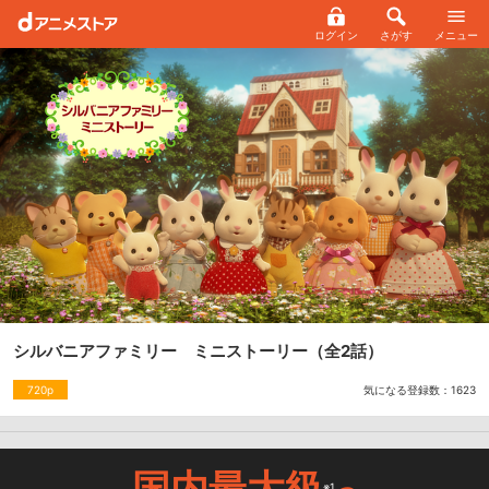
ログイン
さがす
メニュー
シルバニアファミリー ミニストーリー
（全2話）
気になる登録数：
1623
720p
国内最大級
※1