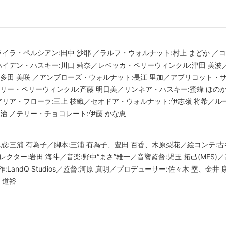
ライラ・ペルシアン:田中 沙耶 ／ラルフ・ウォルナット:村上 まどか ／
ハイデン・ハスキー:川口 莉奈／レベッカ・ペリーウィンクル:津田 美
多田 美咲 ／アンブローズ・ウォルナット:長江 里加／アプリコット・サ
リー・ペリーウィンクル:斉藤 明日美／リンネア・ハスキー:蜜蜂 ほの
アリア・フローラ:三上 枝織／セオドア・ウォルナット:伊志嶺 将希／ル
治 ／テリー・チョコレート:伊藤 かな恵
成:三浦 有為子／脚本:三浦 有為子、豊田 百香、木原梨花／絵コンテ:古
クター:岩田 海斗／音楽:野中“まさ”雄一／音響監督:児玉 拓己(MFS)／音
:LandQ Studios／監督:河原 真明／プロデューサー:佐々木 塁、金
 道裕