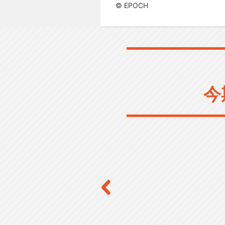
© EPOCH
今