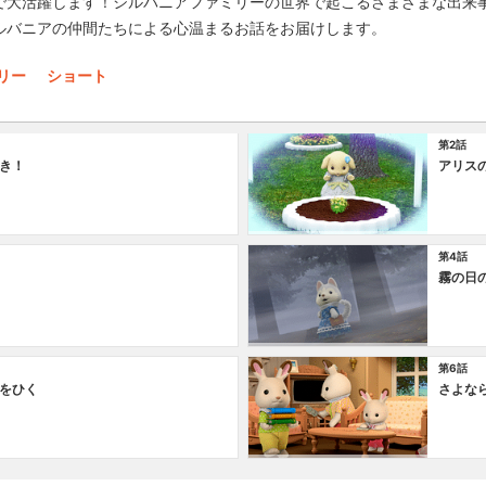
で大活躍します！シルバニアファミリーの世界で起こるさまざまな出来
ルバニアの仲間たちによる心温まるお話をお届けします。
リー
ショート
第2話
き！
アリス
第4話
霧の日
第6話
をひく
さよな