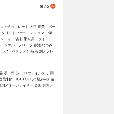
ココ・チョコレート:大空 直美／ポー
波／クリストファー・マシュマロ:藤
ンディー:吉村 那奈美／ライア
か／シエル・フローラ:春瀬 なつみ
ーカス・ペルシアン:福島 潤／フレ
谷 渓一郎 (スワロウテイルズ)、関
響制作:HEAD OFF／演技事務:後
井 康則／オーガナイザー:奥田 良博／