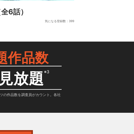
（全6話）
気になる登録数：
399
題作品数
※3
見放題
テンツの作品数を調査員がカウント。各社