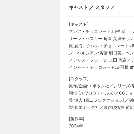
キャスト ／ スタッフ
[キャスト]
フレア・チョコレート:山根 綺 ／
リーン・ハスキー:角倉 英里子 ／
原 夏海／クレム・チョコレート:和
ン・ペルシアン:斉藤 明日美／ヘン
／アリス・フローラ: 上田 麗奈／
イジャー・チョコレート:赤羽根 健
[スタッフ]
原作/企画:エポック社／シリーズ構
和也 (スワロウテイルズ)／CGディレ
藤 慎人 (青二プロダクション)／制作
製作:エポック社／製作総指揮:前田
[製作年]
2024年