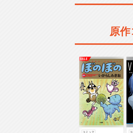
原作
コミック
コ