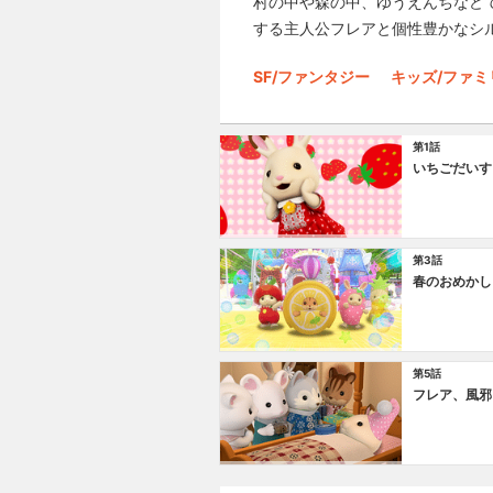
村の中や森の中、ゆうえんちなど
する主人公フレアと個性豊かなシ
SF/ファンタジー
キッズ/ファミ
第1話
いちごだいす
第3話
春のおめかし
第5話
フレア、風邪