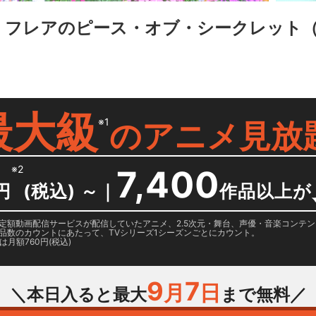
 フレアのピース・オブ・シークレット
最大級
※1
の
アニメ見放
※2
7,400
円
(税込) ～
｜
作品以上が
日に国内定額動画配信サービスが配信していたアニメ、2.5次元・舞台、声優・音楽コン
品数のカウントにあたって、TVシリーズ1シーズンごとにカウント。
月額760円(税込)
9
7
月
日
＼本日入ると最大
まで無料／