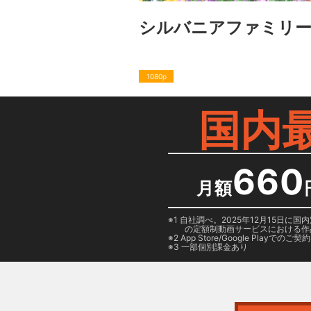
シルバニアファミリー
1080p
国内
660
月額
1 自社調べ。2025年12月15
の定額制動画サービスにおける作
2
App Store/Google Play
でのご契約は
3 一部個別課金あり