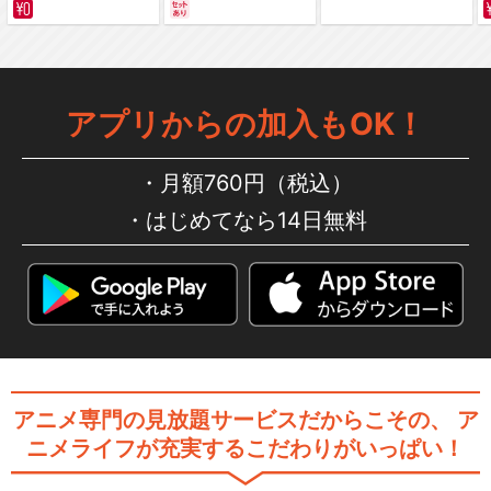
サバイバルの海 超新星
編～ カラー版
MANKAI STAGE『A3!』～W
INTE…
アプリからの加入もOK！
月額760円（税込）
【9/17 18時半公演】MANKAI
はじめてなら14日無料
STA…
【9/18 18時半公演】MANKA
I STA…
アニメ専門の見放題サービスだからこその、
ア
ニメライフが充実するこだわりがいっぱい！
【9/19 18時公演】MANKAI S
TAG…