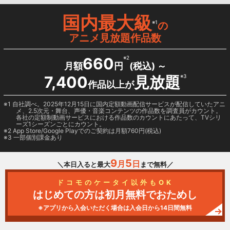
国内最大級
※1
の
アニメ見放題作品数
660
※2
月額
円
(税込) ～
7,400
見放題
※3
作品以上が
1 自社調べ。2025年12月15日に国内定額動画配信サービスが配信していたアニ
メ、2.5次元・舞台、声優・音楽コンテンツの作品数を調査員がカウント。
各社の定額制動画サービスにおける作品数のカウントにあたって、TVシリ
ーズ1シーズンごとにカウント。
2
App Store/Google Play
でのご契約は月額760円(税込)
3 一部個別課金あり
9
5
月
日
＼本日入ると最大
まで無料／
ドコモのケータイ以外もOK
はじめての方は初月無料でおためし
※アプリから入会いただく場合は入会日から14日間無料