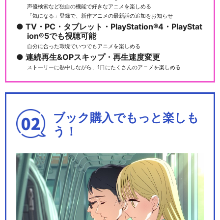
声優検索など独自の機能で好きなアニメを楽しめる
MANKAI STAGE『A3!』Trou
「気になる」登録で、新作アニメの最新話の追加をお知らせ
pe…
TV・PC・タブレット・PlayStation®4・PlayStat
ion®5でも視聴可能
自分に合った環境でいつでもアニメを楽しめる
連続再生&OPスキップ・再生速度変更
ストーリーに熱中しながら、1日にたくさんのアニメを楽しめる
MANKAI STAGE『A3!』Trou
pe…
ブック購入でもっと楽しも
う！
MANKAI STAGE『A3!』Trou
pe…
MANKAI STAGE『A3!』Trou
pe…