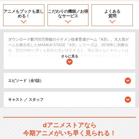
アニメもブックも
楽し
こだわりの機能／
お得
よくある
める！
なサービス
質問
ダウンロード数700万突破のイケメン役者育成ゲーム『A3!』。大人気ゲ
ームを舞台化したMANKAI STAGE『A3!』シリーズは、2018年に初舞台
化、翌2019年に早くも新作公演が決定すると、両公演ともにチケットは
即日ソールドアウト。さらには2.5次元舞台作品史上初の試みである、放
さらに見る
送、配信の同時中継を実施するなど、その話題性もさることながら、常
に全国で新しい花を咲かせている。新生MANKAIカンパニーの各組旗揚げ
公演までを描いた第一部を終え、本公演では春組にスポットを当てた、
第二回公演『不思議の国の青年アリス』、第三回公演『ぜんまい仕掛け
エピソード（全1話）
のココロ』の2ストーリーを展開する。新たなステージへ向かうエーステ
の、始まりの季節に吹く春の風をお届けいたします！
2.5次元舞台
キャスト ／ スタッフ
シリーズ／関連のアニメ作品
dアニメストアなら
A3!
今期アニメがいち早く見られる！