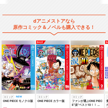
【16時公演】MANKAI STAG
E『A3!…
dアニメストアなら
原作コミック＆ノベルも購入できる！
【19時公演】MANKAI STAG
E『A3!…
MANKAI STAGE『A3!』～S
UMME…
MANKAI STAGE『A3!』～A
UTUM…
コミック
コミック
コミック
ONE PIECE モノクロ版
ONE PIECE カラー版
ファンが選ぶONE PIEC
E“涙”ベスト10！！ ～