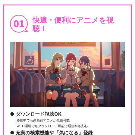
快適・便利にアニメを視
聴！
【9/20 17時 千秋楽公演】MA
NKAI …
MANKAI STAGE『A3!』～W
INTE…
MANKAI STAGE『A3!』Film
C…
ダウンロード視聴OK
移動中でも高画質アニメが視聴可能
Wi-Fi環境でもダウンロード可能で通信料も安心
充実の検索機能や「気になる」登録