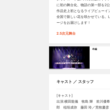
に初の舞台化、物語の第一部を2公
作品史上初となるライブビューイ
全国で新しい花を咲かせている。L
ージをお届けします！
2.5次元舞台
本編
キャスト ／ スタッフ
[キャスト]
出演:横田龍儀 牧島 輝 前川優
郎 稲垣成弥 藤田 玲／荒牧慶彦