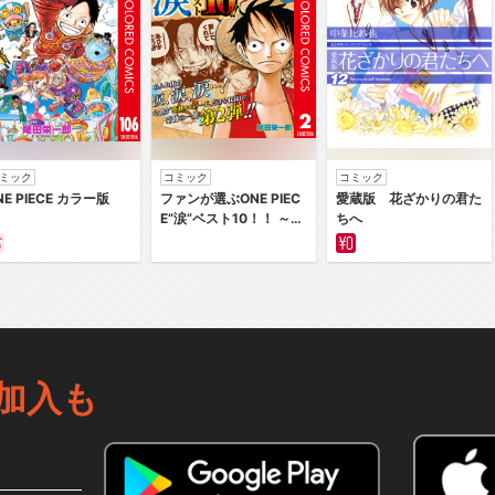
ミック
コミック
コミック
NE PIECE カラー版
ファンが選ぶONE PIEC
愛蔵版 花ざかりの君た
E“涙”ベスト10！！ ～サ
ちへ
バイバルの海 超新星編
～ カラー版
加入も