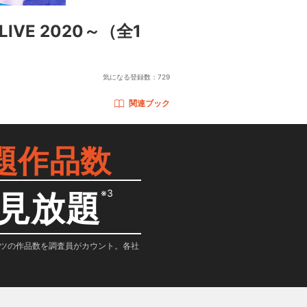
LIVE 2020～
（全1
気になる登録数：
729
関連ブック
題作品数
※3
見放題
テンツの作品数を調査員がカウント。各社