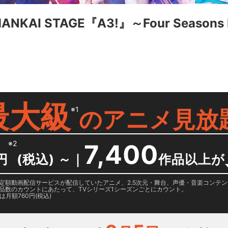
NKAI STAGE『A3!』～Four Seasons 
最大級
※1
の
アニメ見放
※2
7,400
円
(税込) ～
｜
作品以上が
日に国内定額動画配信サービスが配信していたアニメ、2.5次元・舞台、声優・音楽コン
品数のカウントにあたって、TVシリーズ1シーズンごとにカウント。
月額760円(税込)