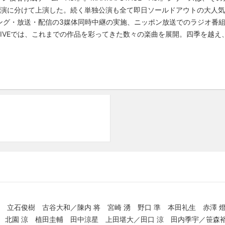
演に分けて上演した。続く単独公演も全て即日ソールドアウトの大人気公
ング・放送・配信の3媒体同時中継の実施、ニッポン放送でのラジオ番
IVEでは、これまでの作品を彩ってきた数々の楽曲を展開。四季を越え
希 立石俊樹 古谷大和／陳内 将 宮崎 湧 野口 準 本田礼生 赤澤
 北園 涼 植田圭輔 田中涼星 上田堪大／田口 涼 田内季宇／笹森