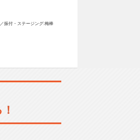
e)／振付・ステージング:梅棒
る！