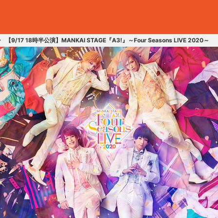
【9/17 18時半公演】MANKAI STAGE『A3!』～Four Seasons LIVE 2020～