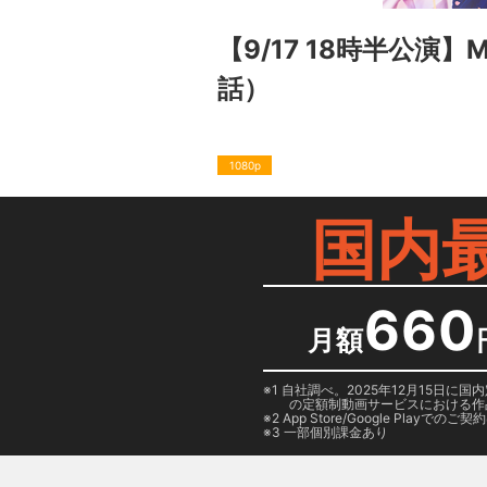
【9/17 18時半公演】MA
話）
1080p
国内
660
月額
1 自社調べ。2025年12月15
の定額制動画サービスにおける作
2
App Store/Google Play
でのご契約は
3 一部個別課金あり