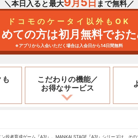
9
5
月
日
＼本日入ると最大
まで無料／
ドコモのケータイ以外もOK
じめての方は初月無料でおた
※アプリから入会いただく場合は入会日から14日間無料
クも
こだわりの機能／
お得なサービス
役者育成ゲーム『A3!』。MANKAI STAGE『A3!』シリーズは、そ