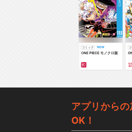
コミック
コ
ONE PIECE モノクロ版
O
アプリからの
OK！