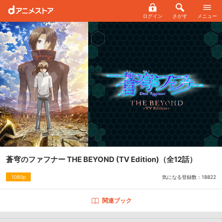
ログイン
さがす
メニュー
蒼穹のファフナー THE BEYOND (TV Edition)
（全12話）
気になる登録数：
18822
1080p
関連ブック