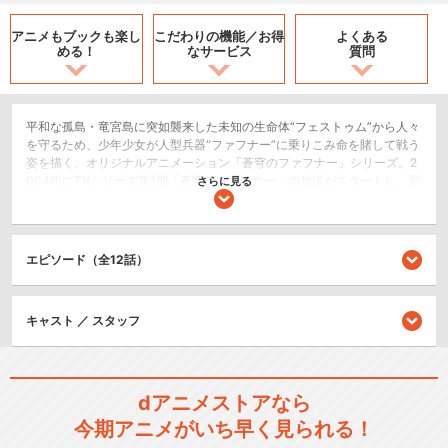
アニメもブックも
楽し
こだわりの機能／
お得
よくある
める！
なサービス
質問
平和な孤島・竜宮島に突如襲来した未知の生命体“フェストゥム”から人々
を守るため、少年少女が人型兵器“ファフナー”に乗りこみ命を賭して戦う
姿を描く、オリジナルアニメーション「蒼穹のファフナー」シリーズ。2
004年にTVシリーズ第1期「蒼穹のファフナー」の放送がスタートし、翌
さらに見る
2005年、知られざる過去の戦いを紐解くTVスペシャル「蒼穹のファフナ
ー RIGHT OF LEFT」が放送された。2010年、皆城総士の島への帰還を
描いた劇場版「蒼穹のファフナー HEAVEN AND EARTH」公開。2015年
放送のTVシリーズ第2期「蒼穹のファフナー EXODUS」では、少年たち
エピソード（全12話）
は更に複雑化した新たな戦いへと巻き込まれていった。そして、シリー
ズ15周年を迎えた2019年、彼らの運命が再び動き出した「蒼穹のファフ
ナー THE BEYOND」。全12話を4章に分けて2021年まで劇場先行公開さ
キャスト ／ スタッフ
れた本作を、TV放送用に再編集した「蒼穹のファフナー THE BEYOND
(TV Edition)」として送る。
SF/ファンタジー
ロボット/メカ
dアニメストアなら
今期アニメがいち早く見られる！
ドラマ/青春