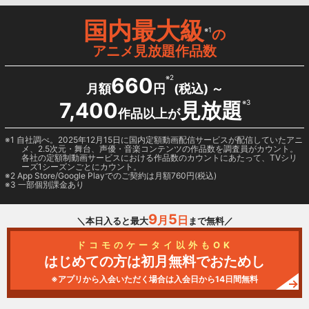
国内最大級
※1
の
アニメ見放題作品数
660
※2
月額
円
(税込) ～
7,400
見放題
※3
作品以上が
1 自社調べ。2025年12月15日に国内定額動画配信サービスが配信していたアニ
メ、2.5次元・舞台、声優・音楽コンテンツの作品数を調査員がカウント。
各社の定額制動画サービスにおける作品数のカウントにあたって、TVシリ
ーズ1シーズンごとにカウント。
2
App Store/Google Play
でのご契約は月額760円(税込)
3 一部個別課金あり
9
5
月
日
＼本日入ると最大
まで無料／
ドコモのケータイ以外もOK
はじめての方は初月無料でおためし
※アプリから入会いただく場合は入会日から14日間無料