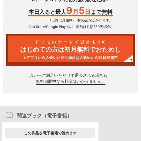
9
5
月
日
本日入ると最大
まで無料
※以降は月額660円(税込)がかかります。
App Store/Google Play
でのご契約は月額760円(税込)
ドコモのケータイ以外もOK
はじめての方は初月無料でおためし
※アプリから入会いただく場合は入会日から14日間無料
万が一ご満足いただけず
退会される場合も、
無料期間中なら料金はかかりません。
関連ブック（電子書籍）
この作品を電子書籍で読めます