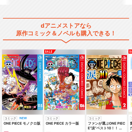
AND EAR…
dアニメストアなら
原作コミック＆ノベルも購入できる！
蒼穹のファフナー BEHIND TH
E LINE
Shangri-La/angela
DEAD SET/angela
コミック
コミック
コミック
ONE PIECE モノクロ版
ONE PIECE カラー版
ファンが選ぶONE PIEC
E“涙”ベスト10！！ ～