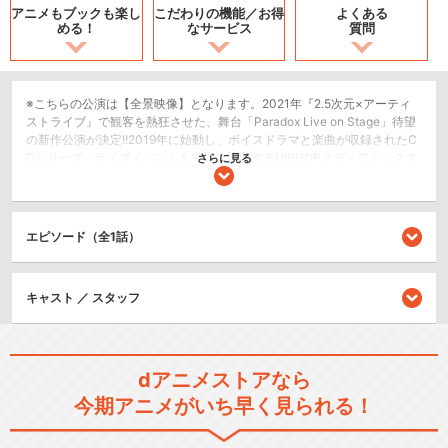
アニメもブックも
楽し
こだわりの機能／
お得
よくある
める！
なサービス
質問
※こちらの公演は【全景映像】となります。2021年『2.5次元×アーティ
ストライブ』で観客を熱狂させた、舞台「Paradox Live on Stage」待望
の新作公演が決定!!2019年に始動し、ボイスドラマと楽曲が収録されたC
Dシリーズ・ライブイベントを中心に展開するHIPHOPメディアミックス
さらに見る
プロジェクト「Paradox Live（パラドックスライブ）」。「Paradox Liv
e」では、近未来を舞台に各音楽ジャンルで活躍するHIPHOPチームが自
らの存在を証明するためにステージバトルに挑む姿が描かれており、ハ
イレベルな楽曲に加え、それぞれが胸に秘めた“トラウマ”を乗り越えよう
エピソード（全1話）
とする、立体的なキャラクター描写や、各チームの熱い絆が高い支持を
得ている。そんな本作が2021年、「Paradox Live on Stage」として初の
舞台化。プロジェクションマッピングを用いた没入感のある演出の元、
キャスト ／ スタッフ
原作の人気楽曲を作中のライブステージさながらに役者たちが完全再
現。アーティストライブとしても存分に楽しめる音楽性の高いステージ
で大きな注目を集めた。そして2023年ー。前作のストーリーに続く、新
たな展開が描かれる。再び幕を開ける、熱狂のステージを見逃すなー
dアニメストアなら
2.5次元舞台
今期アニメがいち早く見られる！
シリーズ／関連のアニメ作品