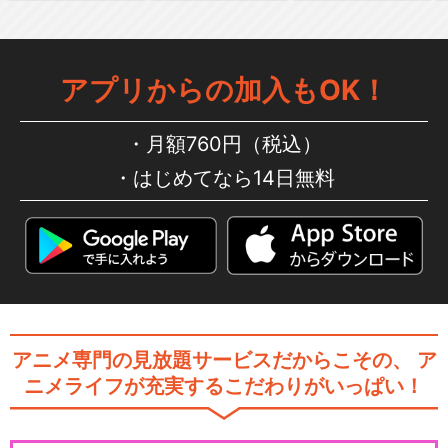
Paradox Live on Stage T…
アプリからの加入もOK！
Paradox Live on Stage T…
月額760円（税込）
はじめてなら14日無料
Paradox Live on Stage T…
アニメ専門の見放題サービスだからこその、
ア
Paradox Live on Stage T…
ニメライフが充実するこだわりがいっぱい！