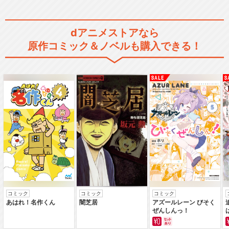
dアニメストアなら
舞台「Paradox Live on Sta
原作コミック＆ノベルも購入できる！
g…
舞台「Paradox Live on Sta
g…
舞台「Paradox Live on Sta
g…
コミック
コミック
コミック
あはれ！名作くん
闇芝居
アズールレーン びそく
ぜんしんっ！