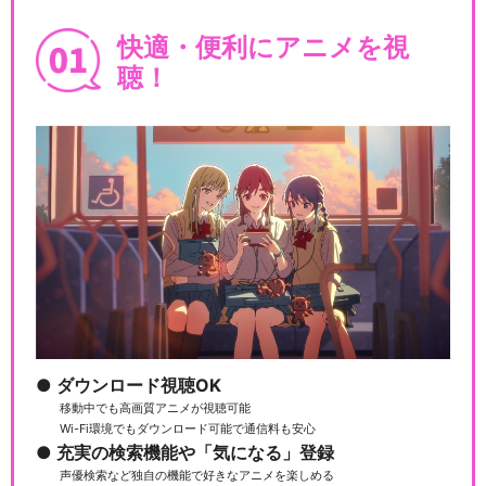
快適・便利にアニメを視
Paradox Live THE ANIMAT…
聴！
Paradox Live 2MAN SHOW
…
Paradox Live 2MAN SHOW
…
ダウンロード視聴OK
移動中でも高画質アニメが視聴可能
Wi-Fi環境でもダウンロード可能で通信料も安心
Paradox Live 2MAN SHOW
充実の検索機能や「気になる」登録
…
声優検索など独自の機能で好きなアニメを楽しめる