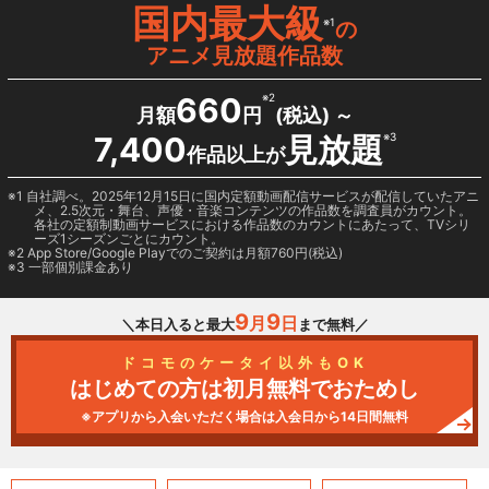
国内最大級
※1
の
アニメ見放題作品数
660
※2
月額
円
(税込) ～
7,400
見放題
※3
作品以上が
1 自社調べ。2025年12月15日に国内定額動画配信サービスが配信していたアニ
メ、2.5次元・舞台、声優・音楽コンテンツの作品数を調査員がカウント。
各社の定額制動画サービスにおける作品数のカウントにあたって、TVシリ
ーズ1シーズンごとにカウント。
2
App Store/Google Play
でのご契約は月額760円(税込)
3 一部個別課金あり
9
9
月
日
＼本日入ると最大
まで無料／
ドコモのケータイ以外もOK
はじめての方は初月無料でおためし
※アプリから入会いただく場合は入会日から14日間無料