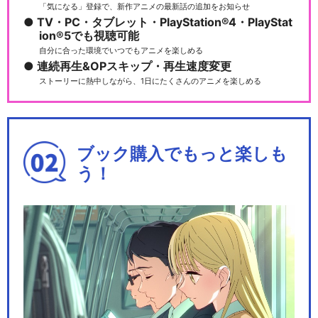
「気になる」登録で、新作アニメの最新話の追加をお知らせ
TV・PC・タブレット・PlayStation®4・PlayStat
ion®5でも視聴可能
自分に合った環境でいつでもアニメを楽しめる
Paradox Live 2MAN SHOW
連続再生&OPスキップ・再生速度変更
…
ストーリーに熱中しながら、1日にたくさんのアニメを楽しめる
Paradox Live 2MAN SHOW
ブック購入でもっと楽しも
…
う！
Paradox Live 2MAN SHOW
…