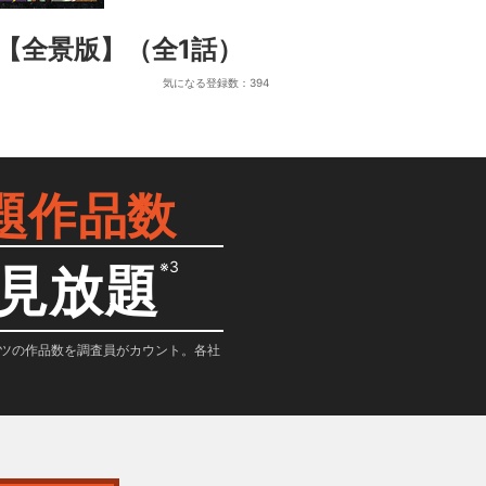
ck～【全景版】
（全1話）
気になる登録数：
394
題作品数
※3
見放題
テンツの作品数を調査員がカウント。各社