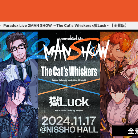
Paradox Live 2MAN SHOW ～The Cat's Whiskers×獄Luck～【全景版】