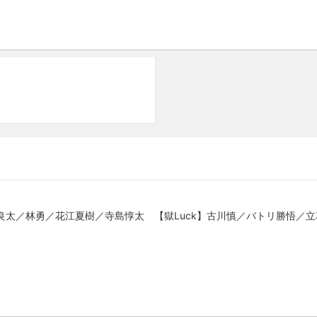
kers】竹内良太／林勇／花江夏樹／寺島惇太 【獄Luck】古川慎／バトリ勝悟