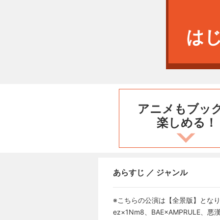
は
アニメもブッ
楽しめる！
あらすじ ／ ジャンル
※こちらの公演は【全景版】となります。
ez×1Nm8、BAE×AMPRULE、悪漢