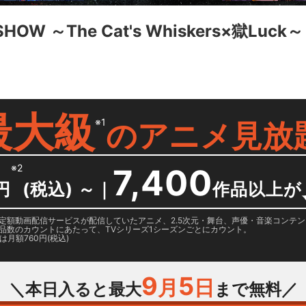
N SHOW ～The Cat's Whiskers×獄Lu
最大級
※1
の
アニメ見放
※2
7,400
円
(税込) ～
｜
作品以上が
日に国内定額動画配信サービスが配信していたアニメ、2.5次元・舞台、声優・音楽コン
品数のカウントにあたって、TVシリーズ1シーズンごとにカウント。
月額760円(税込)
9
5
月
日
＼本日入ると最大
まで無料／