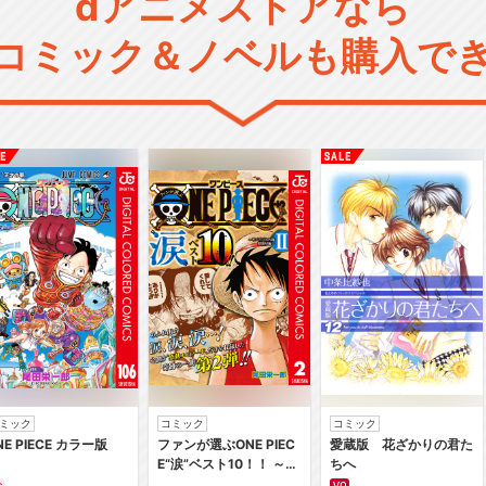
dアニメストアなら
コミック＆ノベルも購入で
ミック
コミック
コミック
NE PIECE カラー版
ファンが選ぶONE PIEC
愛蔵版 花ざかりの君た
E“涙”ベスト10！！ ～サ
ちへ
バイバルの海 超新星編