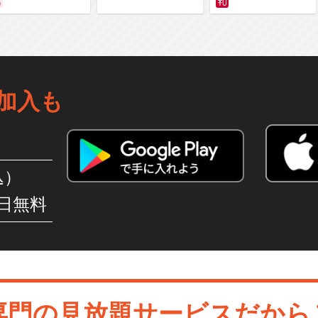
～ カラー版
加入も
込）
日無料
専門の見放題サービスだから