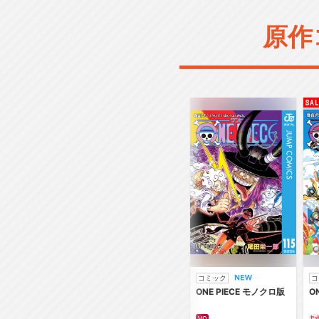
原作
コミック
コ
ONE PIECE モノクロ版
O