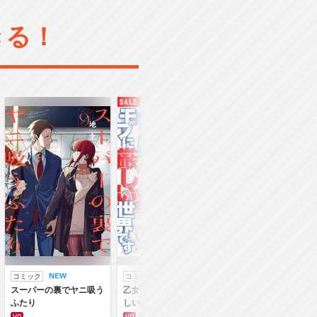
きる！
コミック
コミック
ラノベ
スーパーの裏でヤニ吸う
乙女ゲー世界はモブに厳
乙女ゲー世界はモブ
ふたり
しい世界です
しい世界です