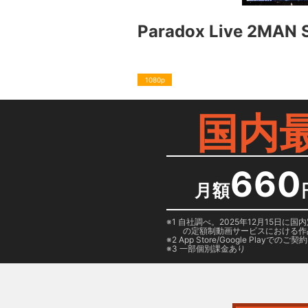
Paradox Live 2MA
1080p
国内
660
月額
1 自社調べ。2025年12月15
の定額制動画サービスにおける作
2
App Store/Google Play
でのご契約は
3 一部個別課金あり