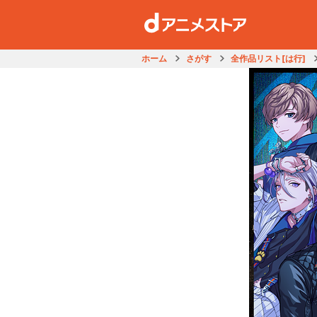
ホーム
さがす
全作品リスト[は行]