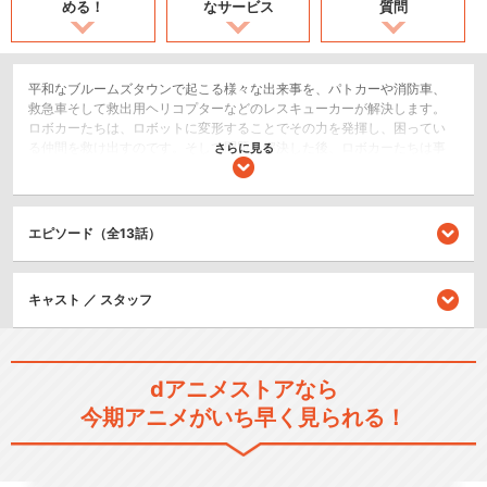
める！
なサービス
質問
平和なブルームズタウンで起こる様々な出来事を、パトカーや消防車、
救急車そして救出用ヘリコプターなどのレスキューカーが解決します。
ロボカーたちは、ロボットに変形することでその力を発揮し、困ってい
る仲間を救け出すのです。そして問題を解決した後、ロボカーたちは事
さらに見る
故の原因を優しく説明し、もう事故を起こさないよう注意する点などを
アドバイスします。
キッズ/ファミリー
エピソード（全13話）
ロボット/メカ
キャスト ／ スタッフ
シリーズ／関連のアニメ作品
ロボカーポリー シーズン１
dアニメストアなら
今期アニメがいち早く見られる！