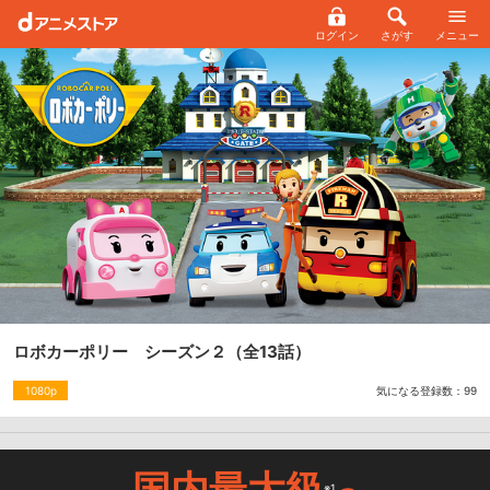
ログイン
さがす
メニュー
ロボカーポリー シーズン２
（全13話）
気になる登録数：
99
1080p
国内最大級
※1