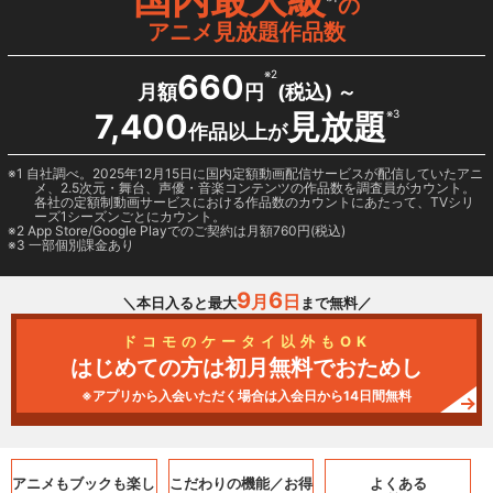
の
アニメ見放題作品数
660
※2
月額
円
(税込) ～
7,400
見放題
※3
作品以上が
1 自社調べ。2025年12月15日に国内定額動画配信サービスが配信していたアニ
メ、2.5次元・舞台、声優・音楽コンテンツの作品数を調査員がカウント。
各社の定額制動画サービスにおける作品数のカウントにあたって、TVシリ
ーズ1シーズンごとにカウント。
2
App Store/Google Play
でのご契約は月額760円(税込)
3 一部個別課金あり
9
6
月
日
＼本日入ると最大
まで無料／
ドコモのケータイ以外もOK
はじめての方は初月無料でおためし
※アプリから入会いただく場合は入会日から14日間無料
アニメもブックも
楽し
こだわりの機能／
お得
よくある