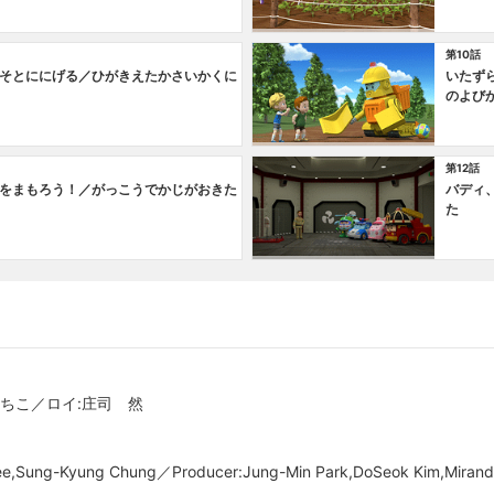
第10話
そとににげる／ひがきえたかさいかくに
いたず
のよび
第12話
をまもろう！／がっこうでかじがおきた
バディ
た
さちこ／ロイ:庄司 然
ee,Sung-Kyung Chung／Producer:Jung-Min Park,DoSeok Kim,Mirand