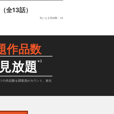
（全13話）
気になる登録数：
54
題作品数
※3
見放題
テンツの作品数を調査員がカウント。各社