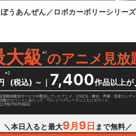
うぼうあんぜん／ロボカーポリーシリーズ
最大級
※1
の
アニメ見放
※2
7,400
円
(税込) ～
｜
作品以上が
日に国内定額動画配信サービスが配信していたアニメ、2.5次元・舞台、声優・音楽コン
品数のカウントにあたって、TVシリーズ1シーズンごとにカウント。
月額760円(税込)
9
9
月
日
＼本日入ると最大
まで無料／