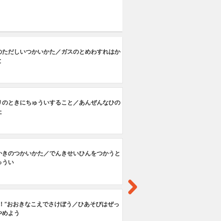
第
のただしいつかいかた／ガスのとめわすれはか
ね
と
リのときにちゅういすること／あんぜんなひの
た
かきのつかいかた／でんきせいひんをつかうと
ゅうい
だ！”おおきなこえでさけぼう／ひあそびはぜっ
やめよう