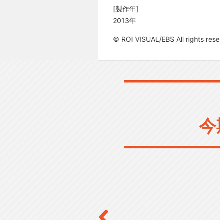
[製作年]
2013年
© ROI VISUAL/EBS All rights rese
今