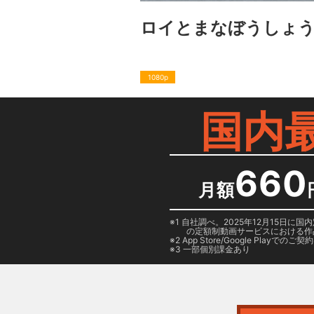
ロイとまなぼうしょ
1080p
国内
660
月額
1 自社調べ。2025年12月15
の定額制動画サービスにおける作
2
App Store/Google Play
でのご契約は
3 一部個別課金あり