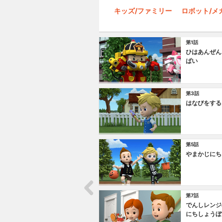
キッズ/ファミリー
ロボット/メ
第1話
ひはあんぜん
ぱい
第3話
はなびをする
第5話
やまかじにち
第7話
でんしレンジ
にちしょうぼ