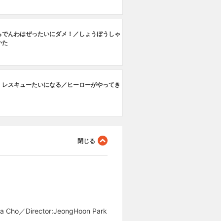
らでんわはぜったいにダメ！／しょうぼうしゃ
かた
、レスキューたいになる／ヒーローがやってき
a Cho／Director:JeongHoon Park