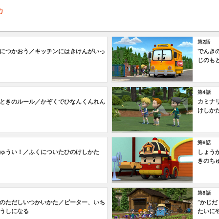
カ
第2話
につかおう／キッチンにはきけんがいっ
でんき
じのも
第4話
ときのルール／かぞくでひなんくんれん
カミナ
けしか
第6話
ゅうい！／ふくについたひのけしかた
しょう
きのち
第8話
のただしいつかいかた／ピーター、いち
“かじ
うしになる
たいに