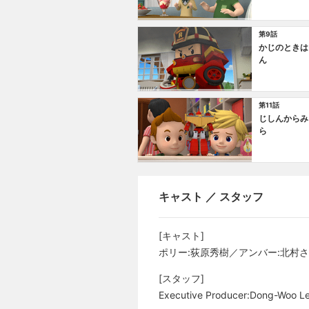
第9話
かじのときは
ん
第11話
じしんからみ
ら
キャスト ／ スタッフ
[キャスト]
ポリー:荻原秀樹／アンバー:北村
[スタッフ]
Executive Producer:Dong-Woo L