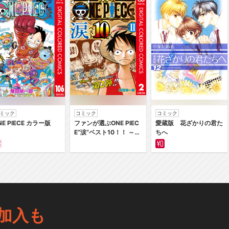
ミック
コミック
コミック
NE PIECE カラー版
ファンが選ぶONE PIEC
愛蔵版 花ざかりの君た
E“涙”ベスト10！！ ～サ
ちへ
バイバルの海 超新星編
～ カラー版
加入も