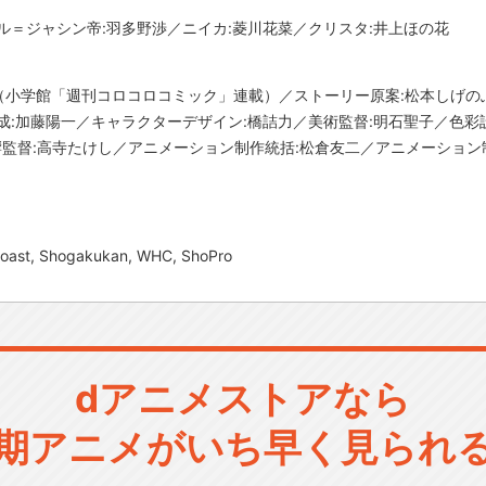
ル＝ジャシン帝:羽多野渉／ニイカ:菱川花菜／クリスタ:井上ほの花
（小学館「週刊コロコロコミック」連載）／ストーリー原案:松本しげの
成:加藤陽一／キャラクターデザイン:橋詰力／美術監督:明石聖子／色彩
監督:高寺たけし／アニメーション制作統括:松倉友二／アニメーション制作:J
Coast, Shogakukan, WHC, ShoPro
dアニメストアなら
期アニメがいち早く見られ