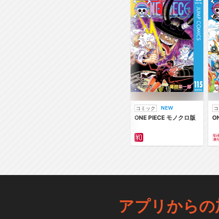
コミック
コ
ONE PIECE モノクロ版
O
アプリからの