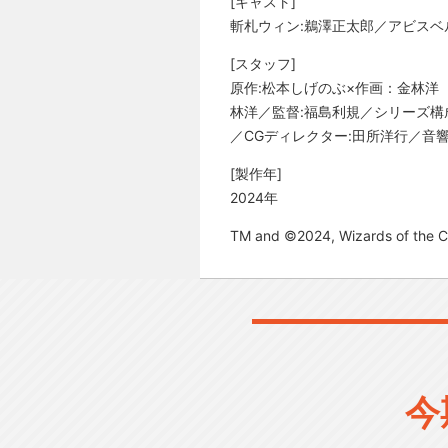
[キャスト]
斬札ウィン:鵜澤正太郎／アビスベ
[スタッフ]
原作:松本しげのぶ×作画：金林洋
林洋／監督:福島利規／シリーズ構
／CGディレクター:田所洋行／音響
[製作年]
2024年
TM and ©2024, Wizards of the 
今