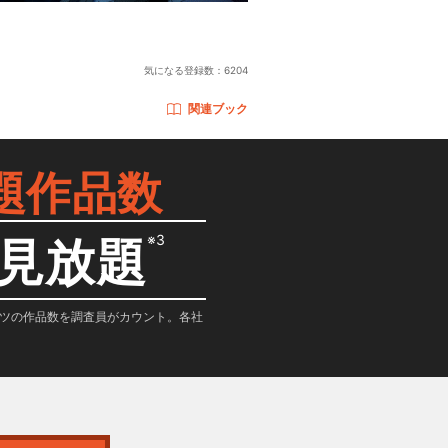
気になる登録数：
6204
関連ブック
題作品数
※3
見放題
テンツの作品数を調査員がカウント。各社