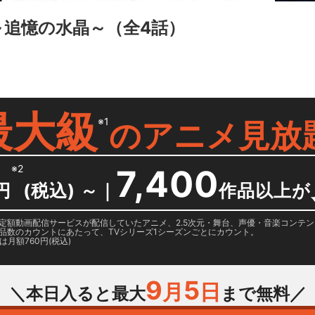
ST ～追憶の水晶～
（全4話）
最大級
※1
の
アニメ見放
※2
7,400
円
(税込) ～
｜
作品以上が
日に国内定額動画配信サービスが配信していたアニメ、2.5次元・舞台、声優・音楽コン
品数のカウントにあたって、TVシリーズ1シーズンごとにカウント。
月額760円(税込)
9
5
月
日
＼本日入ると最大
まで無料／