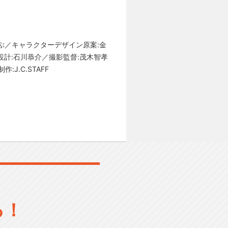
ぶ／キャラクターデザイン原案:金
設計:石川恭介／撮影監督:茂木智孝
.C.STAFF
る！