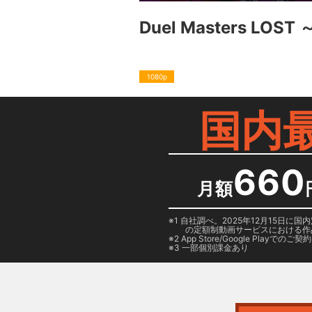
Duel Masters LO
1080p
国内
660
月額
1 自社調べ。2025年12月15
の定額制動画サービスにおける作
2
App Store/Google Play
でのご契約は
3 一部個別課金あり