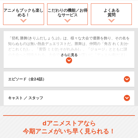
アニメもブックも
楽し
こだわりの機能／
お得
よくある
める！
なサービス
質問
「切札 勝舞(きりふだしょうぶ)」は、様々な大会で優勝を飾り、その名を
知らぬものは無い熱血デュエリストだ。勝舞は、仲間の「角古 れく太(か
どこれくた)」、「黄昏 ミミ(たそがれみみ)」、「ジョージ」とともに謎
の大会へと招待される。大会では、参加者が互いに「デュエル魂(だま)」
さらに見る
という玉を奪い合う、壮絶なデュエルが待ち構えていた。最強のライバ
ル・白鳳(はくおう)や、様々なデュエリストとの激闘を経て、勝舞はつい
に「日本一のデュエリストを決める大会」への参加者に選ばれる。一体
どんな強敵が待ち受けているのか！？
エピソード（全24話）
アクション/バトル
キャスト ／ スタッフ
シリーズ／関連のアニメ作品
デュエル・マスターズ
dアニメストアなら
今期アニメがいち早く見られる！