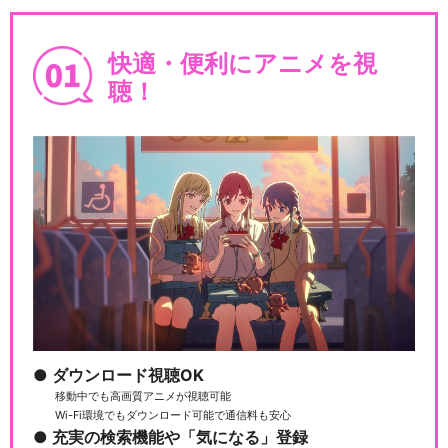
快適・便利にアニメを視
デュエル・マスターズ(2017)
聴！
デュエル・マスターズ！
デュエル・マスターズ！！
ダウンロード視聴OK
移動中でも高画質アニメが視聴可能
Wi-Fi環境でもダウンロード可能で通信料も安心
デュエル・マスターズ キング
充実の検索機能や「気になる」登録