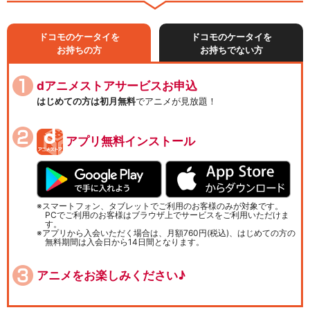
ドコモのケータイを
ドコモのケータイを
お持ちの方
お持ちでない方
dアニメストアサービスお申込
はじめての方は初月無料
でアニメが見放題！
アプリ無料インストール
スマートフォン、タブレットでご利用のお客様のみが対象です。
PCでご利用のお客様はブラウザ上でサービスをご利用いただけま
す。
アプリから入会いただく場合は、月額760円(税込)、はじめての方の
無料期間は入会日から14日間となります。
アニメをお楽しみください♪