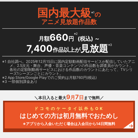
国内最大級
※1
の
アニメ見放題作品数
660
※2
月額
円
(税込) ～
7,400
見放題
※3
作品以上が
1 自社調べ。2025年12月15日に国内定額動画配信サービスが配信していたアニ
メ、2.5次元・舞台、声優・音楽コンテンツの作品数を調査員がカウント。
各社の定額制動画サービスにおける作品数のカウントにあたって、TVシリ
ーズ1シーズンごとにカウント。
2
App Store/Google Play
でのご契約は月額760円(税込)
3 一部個別課金あり
9
7
月
日
＼本日入ると最大
まで無料／
ドコモのケータイ以外もOK
はじめての方は初月無料でおためし
※アプリから入会いただく場合は入会日から14日間無料