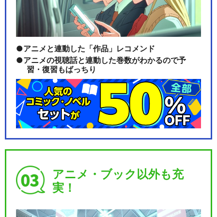
デュエル・マスターズWIN 決
闘学園編
アニメと連動した「作品」レコメンド
アニメの視聴話と連動した巻数がわかるので予
習・復習もばっちり
Duel Masters LOST ～追憶の
水…
Duel Masters LOST ～月下の
死…
アニメ・ブック以外も充
実！
Duel Masters LOST ～忘却の
太…