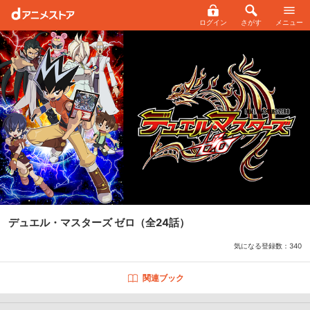
ログイン
さがす
メニュー
デュエル・マスターズ ゼロ
（全24話）
気になる登録数：
340
関連ブック