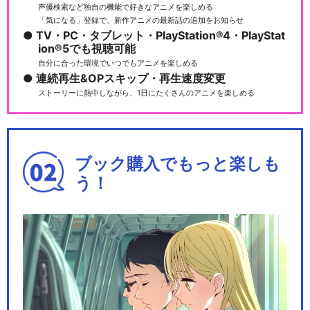
声優検索など独自の機能で好きなアニメを楽しめる
「気になる」登録で、新作アニメの最新話の追加をお知らせ
TV・PC・タブレット・PlayStation®4・PlayStat
ion®5でも視聴可能
自分に合った環境でいつでもアニメを楽しめる
デュエル・マスターズ キン
連続再生&OPスキップ・再生速度変更
グ！
ストーリーに熱中しながら、1日にたくさんのアニメを楽しめる
デュエル・マスターズ キング
ブック購入でもっと楽しも
MAX
う！
デュエル・マスターズ WIN