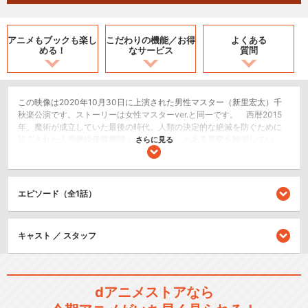
アニメもブックも
楽し
こだわりの機能／
お得
よくある
める！
なサービス
質問
この映像は2020年10月30日に上演された男性マスター（新里宏太）千
秋楽公演です。ストーリーは女性マスターver.と同一です。 西暦2015
年、魔術が成立していた最後の時代。人類の決定的な絶滅を防ぐために
設立された人理継続保障機関・カルデアは、とある異変を観測してい
さらに見る
た。近未来観測レンズ・シバにより、2017年で人類が絶滅することが証
明されてしまった。カルデアは人類絶滅の原因と考えられる時空の特異
点を特定。術者を霊子化させて過去へと送り込み人理修復を図る禁断の
儀式、レイシフトを行うことを決断する。だが、レイシフト決行のその
エピソード（全1話）
瞬間、カルデアの中央監視室は何者かによって爆破され、その目論見は
阻まれてしまう。そんな中、難を逃れたカルデア医療部門トップのロマ
ニ・アーキマン、同じく無傷だった一般人の藤丸立香、事故に巻き込ま
キャスト ／ スタッフ
れながらも英霊と融合し一命をとりとめたカルデアスタッフのマシュ・
キリエライト―ここから3人の物語は動き始める。ロマニの指揮のもと
様々なサーヴァントの協力を得て、「特異点F・炎上汚染都市冬木」から
始まり七つの特異点の修復を果たしていく藤丸立香とマシュたち。そし
て七つの特異点の修復により「終局特異点・冠位時間神殿ソロモン」へ
dアニメストアなら
の道が開かれ、魔術王との最終決戦に挑む。限られた生をもって死と断