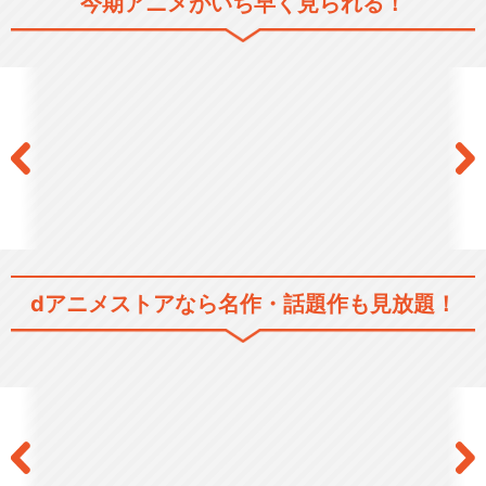
今期アニメがいち早く見られる！
絶に立ち向かうもの。終わりを知りながら、別れと出会いを繰り返すも
の。・・・輝かしい、星の瞬きのような刹那の旅路。これを、愛と希望
の物語と云う。
2.5次元舞台
シリーズ／関連のアニメ作品
Fate/stay night
dアニメストアなら
名作・話題作も見放題！
TVアニメ「Fate/stay night
[…
Fate/Zero