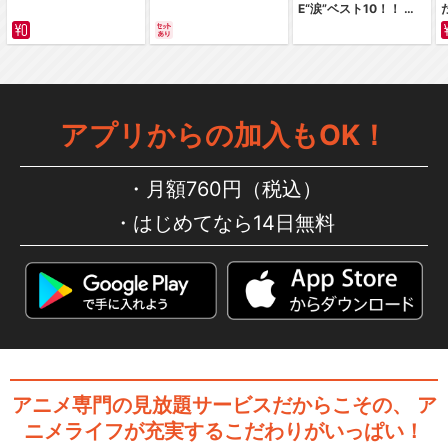
E“涙”ベスト10！！ ～
TVアニメ『Fate/strange Fa
サバイバルの海 超新星
ke』
編～ カラー版
アプリからの加入もOK！
劇場版Fate/stay night UNL
I…
月額760円（税込）
はじめてなら14日無料
劇場版「Fate/stay night [H
e…
劇場版「Fate/stay night [H
アニメ専門の見放題サービスだからこその、
ア
e…
ニメライフが充実するこだわりがいっぱい！