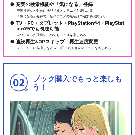
充実の検索機能や「気になる」登録
声優検索など独自の機能で好きなアニメを楽しめる
「気になる」登録で、新作アニメの最新話の追加をお知らせ
TV・PC・タブレット・PlayStation®4・PlayStat
ion®5でも視聴可能
Fate/Grand Order -終局特異
自分に合った環境でいつでもアニメを楽しめる
点…
連続再生&OPスキップ・再生速度変更
ストーリーに熱中しながら、1日にたくさんのアニメを楽しめる
劇場版 Fate/Grand Order -
神…
ブック購入でもっと楽しも
う！
劇場版 Fate/Grand Order -
神…