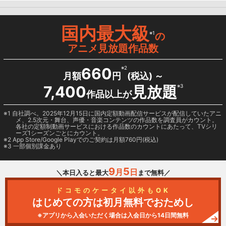
国内最大級
※1
の
アニメ見放題作品数
660
※2
月額
円
(税込) ～
7,400
見放題
※3
作品以上が
1 自社調べ。2025年12月15日に国内定額動画配信サービスが配信していたアニ
メ、2.5次元・舞台、声優・音楽コンテンツの作品数を調査員がカウント。
各社の定額制動画サービスにおける作品数のカウントにあたって、TVシリ
ーズ1シーズンごとにカウント。
2
App Store/Google Play
でのご契約は月額760円(税込)
3 一部個別課金あり
9
5
月
日
＼本日入ると最大
まで無料／
ドコモのケータイ以外もOK
はじめての方は初月無料でおためし
※アプリから入会いただく場合は入会日から14日間無料