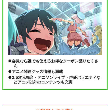
【男性マスター】Fate/Gran
d Orde…
【女性マスター】Fate/Gran
d Orde…
会員なら誰でも使えるお得なクーポン盛りだくさ
ん
アニメ関連グッズ情報も満載
【女性マスター】Fate/Gran
2.5次元舞台・アニソンライブ・声優バラエティな
どアニメ以外のコンテンツも充実
d Orde…
閉じる