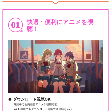
劇場版「Fate/stay night [H
e…
快適・便利にアニメを視
聴！
Fate/Grand Order -First…
Fate/Grand Order -MOON
L…
ダウンロード視聴OK
移動中でも高画質アニメが視聴可能
Fate/Grand Order -絶対魔獣
Wi-Fi環境でもダウンロード可能で通信料も安心
戦…