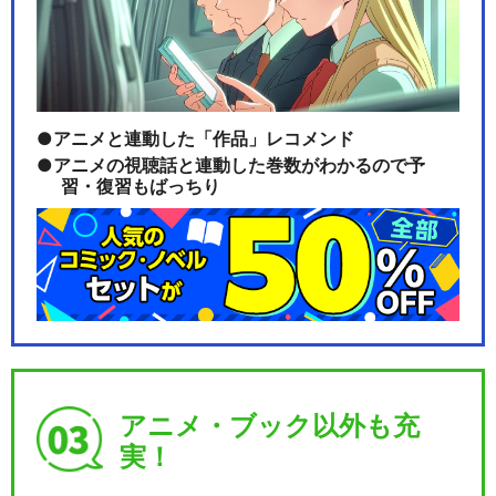
Fate/Grand Carnival 1st…
アニメと連動した「作品」レコメンド
Fate/Grand Carnival 2nd…
アニメの視聴話と連動した巻数がわかるので予
習・復習もばっちり
【男性マスター】Fate/Gran
d Orde…
アニメ・ブック以外も充
【女性マスター】Fate/Gran
実！
d Orde…