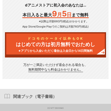
dアニメストアに初入会のあなたは…
9
5
月
日
本日入ると最大
まで無料
※以降は月額660円(税込)がかかります。
App Store/Google Play
でのご契約は月額760円(税込)
ドコモのケータイ以外もOK
はじめての方は初月無料でおためし
※アプリから入会いただく場合は入会日から14日間無料
万が一ご満足いただけず
退会される場合も、
無料期間中なら料金はかかりません。
関連ブック（電子書籍）
(C) NTT DOCOMO