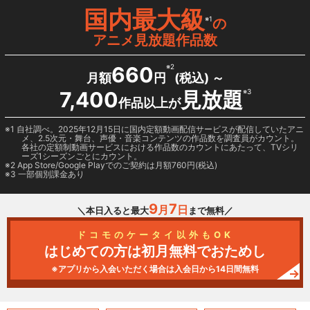
国内最大級
※1
の
アニメ見放題作品数
660
※2
月額
円
(税込) ～
7,400
見放題
※3
作品以上が
1 自社調べ。2025年12月15日に国内定額動画配信サービスが配信していたアニ
メ、2.5次元・舞台、声優・音楽コンテンツの作品数を調査員がカウント。
各社の定額制動画サービスにおける作品数のカウントにあたって、TVシリ
ーズ1シーズンごとにカウント。
2
App Store/Google Play
でのご契約は月額760円(税込)
3 一部個別課金あり
9
7
月
日
＼本日入ると最大
まで無料／
ドコモのケータイ以外もOK
はじめての方は初月無料でおためし
※アプリから入会いただく場合は入会日から14日間無料