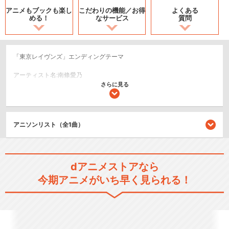
アニメもブックも
楽し
こだわりの機能／
お得
よくある
める！
なサービス
質問
「東京レイヴンズ」エンディングテーマ
アーティスト名:南條愛乃
さらに見る
作詞:KOTOKO／作曲・編曲:井内舞子
©NBCUniversal ENTERTAINMENT JAPAN.LLC.
アニソンリスト（全1曲）
関連のアニソン
東京レイヴンズ
dアニメストアなら
今期アニメがいち早く見られる！
X-encounter/黒崎真音