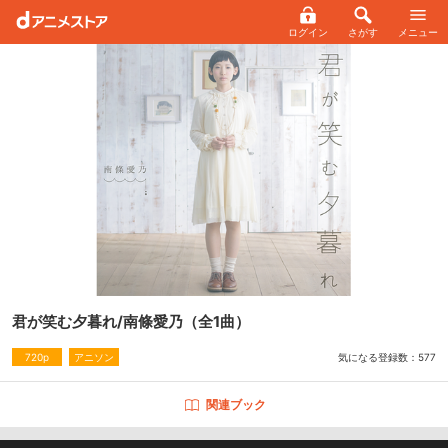
ログイン
さがす
メニュー
君が笑む夕暮れ/南條愛乃
（全1曲）
気になる登録数：
577
720p
アニソン
関連ブック