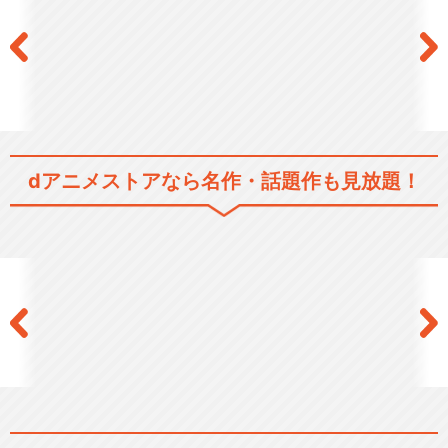
〜Outgrow〜/Gero
dアニメストアなら
名作・話題作も見放題！
Break a spell/川田まみ
閉じる