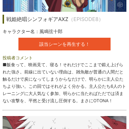
戦姫絶唱シンフォギアAXZ
（EPISODE8）
キャラクター名：風鳴弦十郎
該当シーンを再生する！
投稿者コメント
■飯食って、映画見て、寝る！それだけでここまで鍛え上げら
れた強さ。前線に出ていない理由は、雑魚敵が普通の人間だと
触るだけで炭になってしまうからなだけで、明らかに主人公た
ちより強い。この回ではそれがよく分かる。主人公たち6人のト
レーニングに大人気なく参加、明らかに当たればただでは済ま
ない攻撃を、平然と受け流し圧倒する。まさにOTONA！