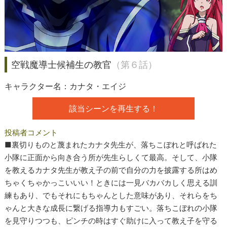
空戦魔導士候補生の教官
（第６話）
キャラクター名：カナタ・エイジ
該当シーンを再生する！
投稿者コメント
■裏切りものと蔑まれたカナタ先生が、落ちこぼれと呼ばれた
小隊に正面から向き合う所が先生らしくて最高。そして、小隊
を教えるカナタ先生が教え子の前で自分の力を披露する所はめ
ちゃくちゃかっこいいい！ときには一見バカバカしく思える訓
練もあり、でもそれにもちゃんとした意味があり、それらをち
ゃんと大きな成長に繋げる指導力もすごい。落ちこぼれの小隊
を見守りつつも、ピンチの時はすぐ助けに入って教え子を守る