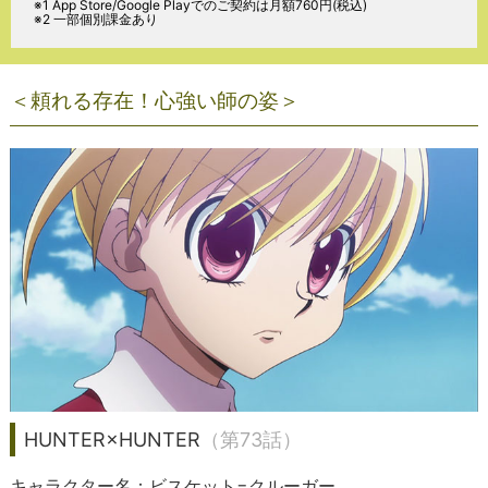
※1
App Store/Google Play
でのご契約は月額760円(税込)
※2 一部個別課金あり
＜頼れる存在！心強い師の姿＞
HUNTER×HUNTER
（第73話）
キャラクター名：ビスケット=クルーガー