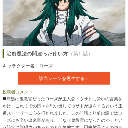
治癒魔法の間違った使い方
（第11話）
キャラクター名：ローズ
該当シーンを再生する！
投稿者コメント
■序盤は鬼教官だったローズが主人公・ウサトに労いの言葉を
かけ、これまでの日々を思い出してウサトが涙をするという王
道ストーリーに心を打たれました。この11話より前の話ではロ
ーズにも辛い出来事があり、「なぜ鬼教官になったのか」とい
う設定に説得力があったのも印象的です。田中敦子さんの声も