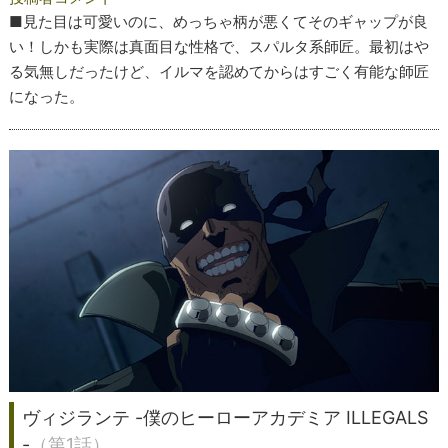
■見た目は可愛いのに、めっちゃ柄が悪くてそのギャップが良
い！しかも実際は真面目な性格で、スパルタ系師匠。最初はや
る気無しだったけど、イルマを認めてからはすごく有能な師匠
になった。
ヴィジランテ -僕のヒーローアカデミア ILLEGALS
-
（第1話）