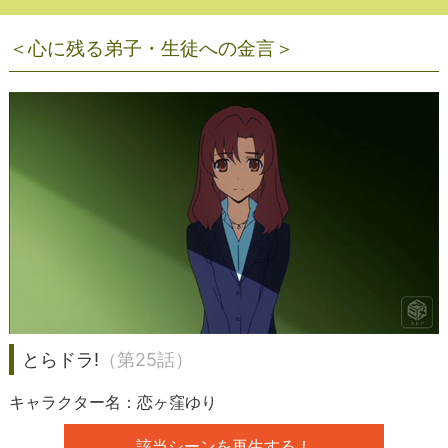
＜心に残る弟子・生徒への金言＞
とらドラ!
（第25話）
キャラクター名：恋ヶ窪ゆり
該当シーンを再生する！