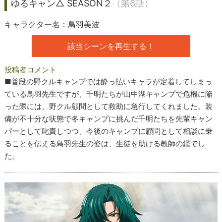
ゆるキャン△ SEASON２
（第6話）
キャラクター名：鳥羽美波
該当シーンを再生する！
投稿者コメント
■普段の野クルキャンプでは酔っ払いキャラが定着してしまっ
ている鳥羽先生ですが、千明たちが山中湖キャンプで危機に陥
った際には、野クル顧問として救助に急行してくれました。装
備が不十分な状態で冬キャンプに挑んだ千明たちを先輩キャン
パーとして叱責しつつ、今後のキャンプに顧問として相談に乗
ることを伝える鳥羽先生の姿は、生徒を助ける教師の鑑でし
た。