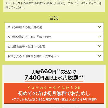
※セットリストの途中で次の作品へ進みたい場合は、プレイヤーの>>|アイコンを
押してください。
目次
頼れる存在！心強い師の姿
寄り添い導いてくれる恩師との絆
心に残る弟子・生徒への金言
個性が光る！印象的な師匠・先生キャラ
660
※1
月額
円
(税込)で
7,400
見放題
※2
作品以上が
ドコモのケータイ以外もOK
初めての方は初月無料で
おためし
※アプリから入会頂く場合は月額760円（税込）
入会日から14日間無料