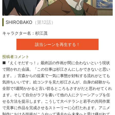
SHIROBAKO
（第12話）
キャラクター名：杉江茂
該当シーンを再生する！
投稿者コメント
■『えくそだすっ！』最終話の作画が間に合わないという現状
で開かれた会議。「この仕事は杉江さんにしかできないと思い
ます。」宮森からの提案で一気に事態が好転する流れがとても
気持ちいいです。絵コンテを見た杉江さんが、自身の経験から
全部で1週間かかると言い切るところもさすがだと思わせてくれ
ます。そして自分がラフを書いて他の人にクリーンアップを任
せる方法を提示します。こうして大ベテランと若手の共同作業
で見事に作品を完成させるストーリーに心打たれます。アニメ
制作における技術がこうやって過去から未来へと受け継がれて