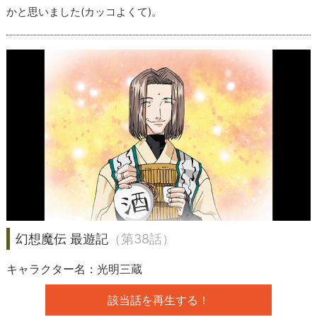
かと思いました(カッコよくて)。
幻想魔伝 最遊記
（第38話）
キャラクター名：光明三蔵
該当話を再生する！