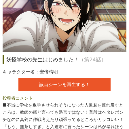
妖怪学校の先生はじめました！
（第24話）
キャラクター名：安倍晴明
該当シーンを再生する！
投稿者コメント
■不当に学校を退学させられそうになった入道君を連れ戻すと
ころは、教師の鑑と言っても過言ではない！普段はヘタレポン
チなのに真剣に作戦考えたり頑張ってるところがカッコいい！
「もう、無茶しすぎ」と入道君に言ったシーンは私が暴れ狂う