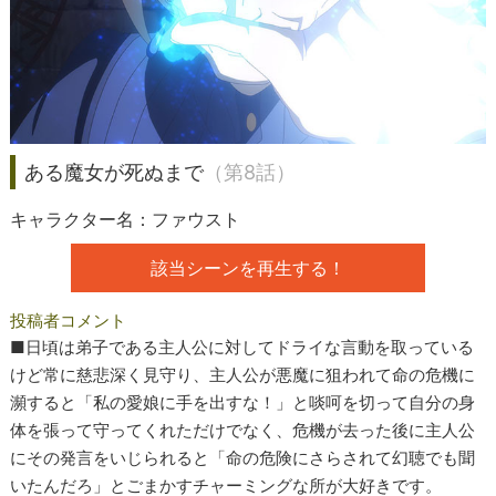
ある魔女が死ぬまで
（第8話）
キャラクター名：ファウスト
該当シーンを再生する！
投稿者コメント
■日頃は弟子である主人公に対してドライな言動を取っている
けど常に慈悲深く見守り、主人公が悪魔に狙われて命の危機に
瀕すると「私の愛娘に手を出すな！」と啖呵を切って自分の身
体を張って守ってくれただけでなく、危機が去った後に主人公
にその発言をいじられると「命の危険にさらされて幻聴でも聞
いたんだろ」とごまかすチャーミングな所が大好きです。