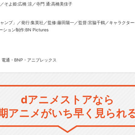
／そよ姫:広橋 涼／寺門 通:高橋美佳子
ジャンプ」／発行:集英社／監修:藤田陽一／監督:宮脇千鶴／キャラクター
ン制作:BN Pictures
電通・BNP・アニプレックス
dアニメストアなら
期アニメがいち早く見られ