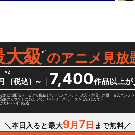
最大級
※1
の
アニメ見放
※2
7,400
円
(税込) ～
｜
作品以上が
日に国内定額動画配信サービスが配信していたアニメ、2.5次元・舞台、声優・音楽コン
品数のカウントにあたって、TVシリーズ1シーズンごとにカウント。
月額760円(税込)
9
7
月
日
＼本日入ると最大
まで無料／