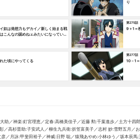
り
第275話
イ奴は発想力もデカイ／新しく始まる戦
9＋1＝
はこんなの認めねェみたいになっている
には離れたくなくなっている
第277話
れた頃にやってくる
10－1＝
大助／神楽:釘宮理恵／定春:高橋美佳子／近藤 勲:千葉進歩／土方十四
田 彰／高杉晋助:子安武人／柳生九兵衛:折笠富美子／志村 妙:雪野五月／
文彦／月詠:甲斐田裕子／神威:日野 聡／猿飛あやめ:小林ゆう／坂本辰馬