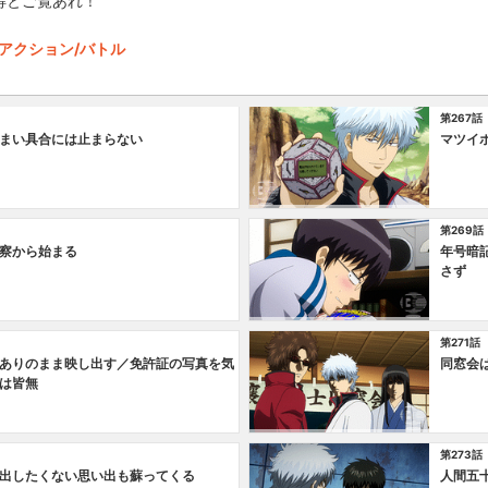
得とご覧あれ！
アクション/バトル
第267話
まい具合には止まらない
マツイ
第269話
察から始まる
年号暗
さず
第271話
ありのまま映し出す／免許証の写真を気
同窓会
は皆無
第273話
出したくない思い出も蘇ってくる
人間五