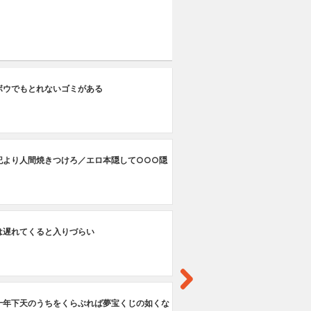
第
ボウでもとれないゴミがある
母
第
記より人間焼きつけろ／エロ本隠して○○○隠
鬼
第
は遅れてくると入りづらい
フ
第
十年下天のうちをくらぶれば夢宝くじの如くな
リ