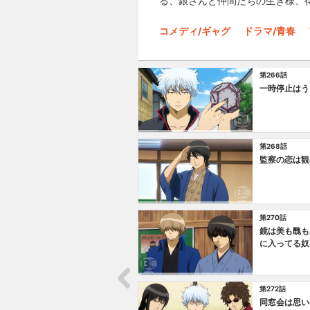
る、銀さんと仲間たちの生き様、
コメディ/ギャグ
ドラマ/青春
第266話
一時停止はう
第268話
監察の恋は観
第270話
鏡は美も醜も
に入ってる奴
第272話
同窓会は思い