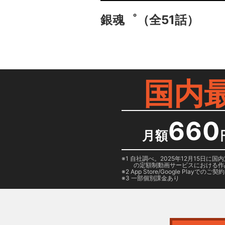
銀魂゜
（全51話）
国内
660
月額
1 自社調べ。2025年12月15
の定額制動画サービスにおける作
2
App Store/Google Play
でのご契約は
3 一部個別課金あり