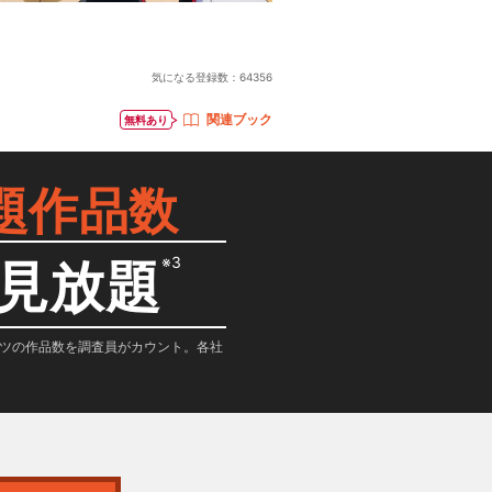
気になる登録数：
64356
関連ブック
無料あり
題作品数
※3
見放題
テンツの作品数を調査員がカウント。各社