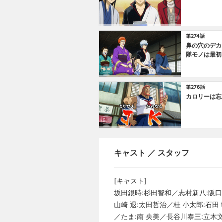
第274話
鼻の穴のデカ
隊モノは最初
が最終回の頃
第276話
カロリーは忘
キャスト ／ スタッフ
[キャスト]
坂田銀時:杉田智和／志村新八:阪口
山崎 退:太田哲治／桂 小太郎:石
／たま:南 央美／長谷川泰三:立木