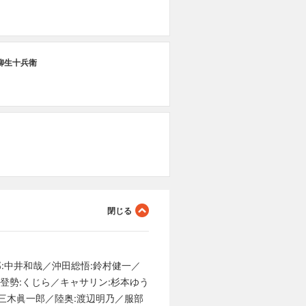
第
柳生十兵衛
ベ
第
お
郎:中井和哉／沖田総悟:鈴村健一／
お登勢:くじら／キャサリン:杉本ゆう
:三木眞一郎／陸奥:渡辺明乃／服部