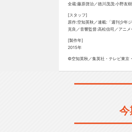
全蔵:藤原啓治／徳川茂茂:小野友樹
[スタッフ]
原作:空知英秋／連載:「週刊少年
克良／音響監督:高松信司／アニメーショ
[製作年]
2015年
©空知英秋／集英社・テレビ東京・
今