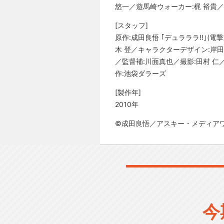
悠一／遊馬崎ウォーカー:梶 裕貴
[スタッフ]
原作:成田良悟 ｢デュラララ!!｣
木 登／キャラクターデザイン:岸田
／監督補:川面真也／撮影:田村 仁
作:池袋ダラーズ
[製作年]
2010年
©成田良悟／アスキー・メディアワ
今