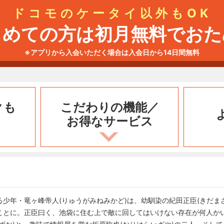
ドコモのケータイ以外もOK
じめての方は初月無料でおた
※アプリから入会いただく場合は入会日から14日間無料
クも
こだわりの機能／
お得なサービス
少年・竜ヶ峰帝人(りゅうがみねみかど)は、幼馴染の紀田正臣(きだま
ことに。正臣曰く、池袋に住む上で敵に回してはいけない存在が何人か