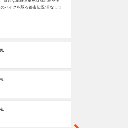
て、奇妙な組織体系を取る詳細不明
のバイクを駆る都市伝説“首なしラ
第
実｣
｢
第
弔｣
｢
第
走｣
｢