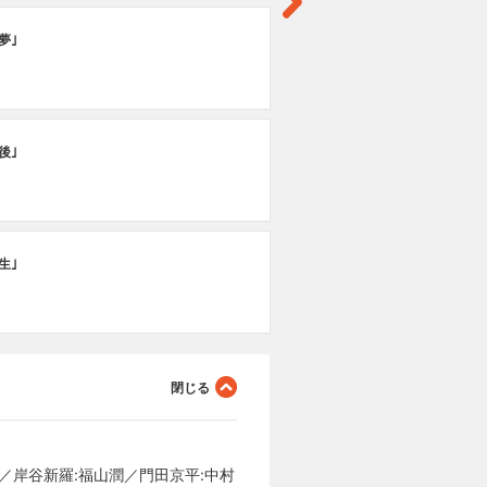
第
夢｣
｢
第
後｣
｢
第
生｣
｢
／岸谷新羅:福山潤／門田京平:中村