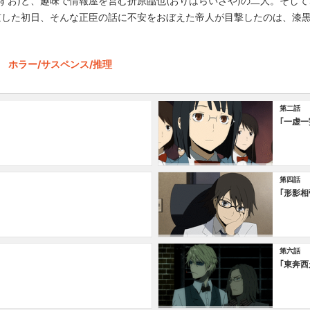
ずお)と、趣味で情報屋を営む折原臨也(おりはらいざや)の二人。そし
京した初日、そんな正臣の話に不安をおぼえた帝人が目撃したのは、漆黒
ホラー/サスペンス/推理
第二話
｢一虚一
第四話
｢形影相
第六話
｢東奔西