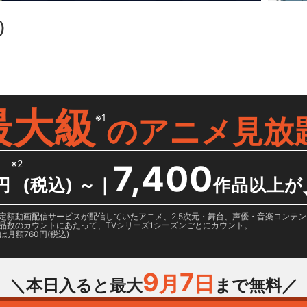
）
最大級
※1
の
アニメ見放
※2
7,400
円
(税込) ～
｜
作品以上が
日に国内定額動画配信サービスが配信していたアニメ、2.5次元・舞台、声優・音楽コン
品数のカウントにあたって、TVシリーズ1シーズンごとにカウント。
月額760円(税込)
9
7
月
日
＼本日入ると最大
まで無料／