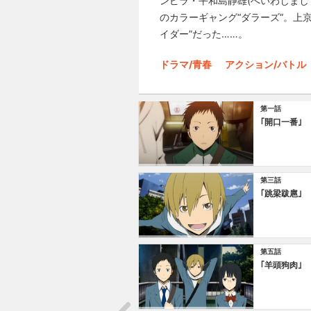
ンピラ・平和島静雄(へいわじまし
のカラーギャング“ダラーズ“。上
イダー”だった……。
ドラマ/青春
アクション/バトル
第一話
｢開口一番｣
第三話
｢跳梁跋扈｣
第五話
｢羊頭狗肉｣