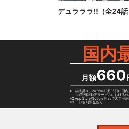
デュラララ!!
（全24話
国内
660
月額
1 自社調べ。2025年12月15
の定額制動画サービスにおける作
2
App Store/Google Play
でのご契約は
3 一部個別課金あり