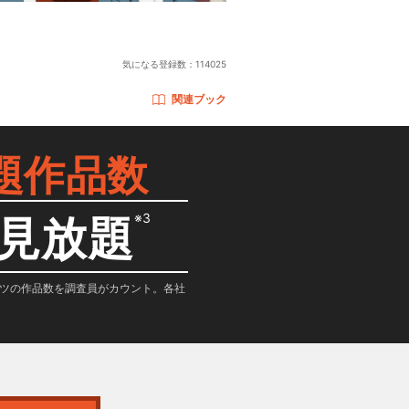
気になる登録数：
114025
関連ブック
題作品数
※3
見放題
テンツの作品数を調査員がカウント。各社