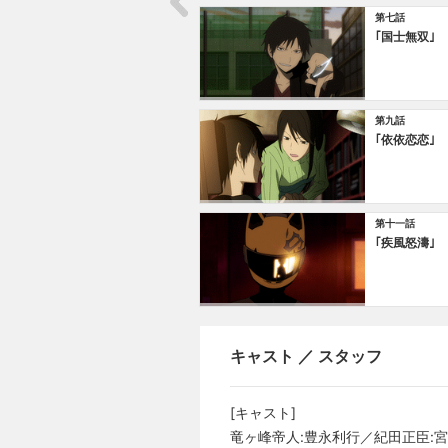
第七話
｢国士無双｣
第九話
｢依依恋恋｣
第十一話
｢疾風怒濤｣
キャスト ／ スタッフ
[キャスト]
竜ヶ峰帝人:豊永利行／紀田正臣: