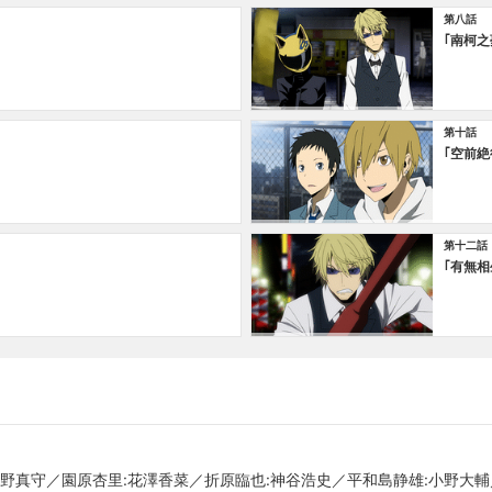
第八話
｢南柯之
第十話
｢空前絶
第十二話
｢有無相
宮野真守／園原杏里:花澤香菜／折原臨也:神谷浩史／平和島静雄:小野大輔