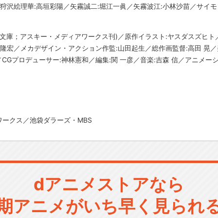
／狩沢絵理華:高垣彩陽／矢霧誠二:堀江一眞／矢霧波江:小林沙苗／サイモ
(電撃文庫；アスキー・メディアワークス刊)／原作イラスト:ヤスダスズヒト
隆宏／メカデザイン・アクション作監:山田起生／総作画監督:高田 晃／
／CGプロデューサー:神林憲和／編集:関 一彦／音楽:吉森 信／アニメ
ークス／池袋ダラーズ・MBS
dアニメストアなら
期アニメがいち早く見られ