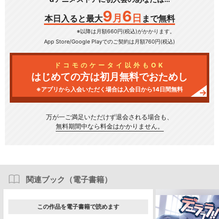
9
6
月
日
本日入ると最大
まで無料
※以降は月額660円(税込)がかかります。
App Store/Google Play
でのご契約は月額760円(税込)
ドコモのケータイ以外もOK
はじめての方は初月無料でおためし
※アプリから入会いただく場合は入会日から14日間無料
万が一ご満足いただけず
退会される場合も、
無料期間中なら料金はかかりません。
関連ブック（電子書籍）
この作品を電子書籍で読めます