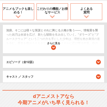
アニメもブックも
楽し
こだわりの機能／
お得
よくある
める！
なサービス
質問
池袋。そこには様々な策謀とそれに興じる人種が集う――。情報屋を襲
った凶刃は余波を広げ、新たな騒動を生み出していく。“ダラーズ”と“ブ
ルースクウェア” という二つの力を手にした少年は、理想を抱き粛清の道
を歩む。親友を救おうともがく者、人気アイドルに忍び寄る狂気、街の
さらに見る
裏側で暗躍を始める新たな勢力……。数多の事件と思惑が絡み合い、物語
はさらなる混沌へと加速していく――！
ドラマ/青春
エピソード（全12話）
アクション/バトル
ホラー/サスペンス/推理
キャスト ／ スタッフ
シリーズ／関連のアニメ作品
デュラララ!!
dアニメストアなら
今期アニメがいち早く見られる！