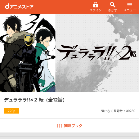
ログイン
さがす
メニュー
デュラララ!!×２ 転
（全12話）
気になる登録数：
39289
720p
関連ブック