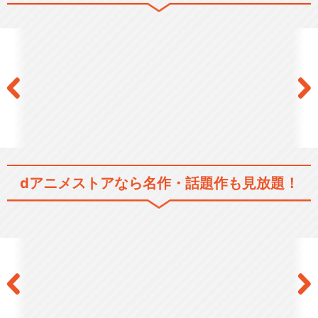
デュラララ!!×２ 承
デュラララ!!×２ 結
dアニメストアなら
名作・話題作も見放題！
舞台「デュラララ!!」～円首
方足の章～