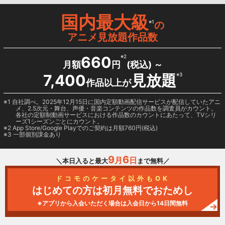
国内最大級
※1
の
アニメ見放題作品数
660
※2
月額
円
(税込) ～
7,400
見放題
※3
作品以上が
1 自社調べ。2025年12月15日に国内定額動画配信サービスが配信していたアニ
メ、2.5次元・舞台、声優・音楽コンテンツの作品数を調査員がカウント。
各社の定額制動画サービスにおける作品数のカウントにあたって、TVシリ
ーズ1シーズンごとにカウント。
2
App Store/Google Play
でのご契約は月額760円(税込)
3 一部個別課金あり
9
6
月
日
＼本日入ると最大
まで無料／
ドコモのケータイ以外もOK
はじめての方は初月無料でおためし
※アプリから入会いただく場合は入会日から14日間無料