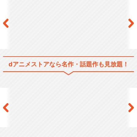
NG騎士ラムネ&40EX ビクビ
クトライアング…
NG騎士ラムネ&40DX ワクワ
ク時空 炎の大…
dアニメストアなら
名作・話題作も見放題！
NG騎士ラムネ&40総集編
VS騎士ラムネ&40FRESH