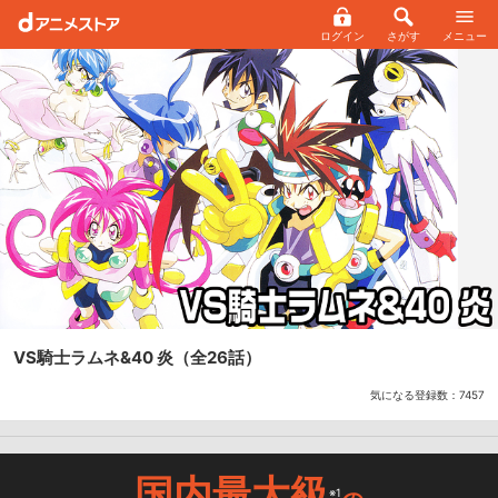
ログイン
さがす
メニュー
VS騎士ラムネ&40 炎
（全26話）
気になる登録数：
7457
国内最大級
※1