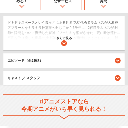
める！
なサービス
質問
ドキドキスペースという異次元にある世界で,初代勇者ラムネスが大邪神
アブラームをキラキラ神霊界へ封じてから5千年…。2代目ラムネスが,封
印の隙間をついて復活した妖神ゴブーリキを消滅させた。更に時は流れ…
平和を取り戻した世界に,大邪神アブラームが復活しようとしていた。新
さらに見る
たな勇者が必要となり,二人の巫女・パフェとカカオは,勇者を探しに行
く。そして,二人が見つけ出した少年・馬場ラムネードは,ゲームが大好き!
女の子が大好き!!ノリがよくって行き当たりばったりだけど,持ち前の熱血
で3代目ラムネスとなりアブラームに立ち向かう。ここに再び,新たなる勇
エピソード（全26話）
者ラムネスの冒険と戦いの物語が幕を開ける。
コメディ/ギャグ
キャスト ／ スタッフ
ロボット/メカ
シリーズ／関連のアニメ作品
dアニメストアなら
NG騎士ラムネ&40
今期アニメがいち早く見られる！