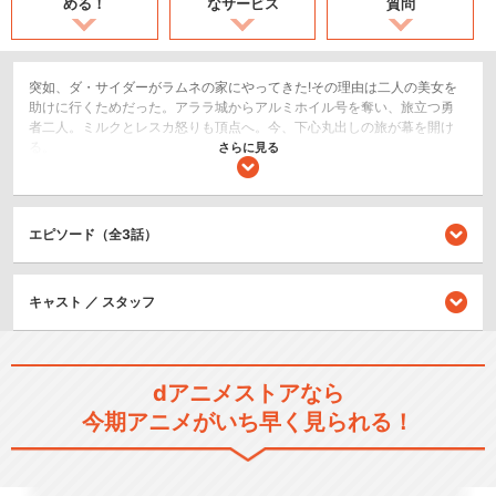
める！
なサービス
質問
突如、ダ・サイダーがラムネの家にやってきた!その理由は二人の美女を
助けに行くためだった。アララ城からアルミホイル号を奪い、旅立つ勇
者二人。ミルクとレスカ怒りも頂点へ。今、下心丸出しの旅が幕を開け
る。
さらに見る
コメディ/ギャグ
ロボット/メカ
エピソード（全3話）
シリーズ／関連のアニメ作品
キャスト ／ スタッフ
NG騎士ラムネ&40
dアニメストアなら
今期アニメがいち早く見られる！
VS騎士ラムネ&40 炎