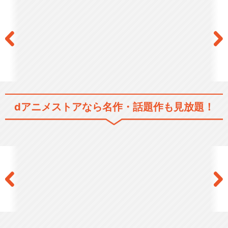
NG騎士ラムネ&40EX ビクビ
クトライアング…
dアニメストアなら
名作・話題作も見放題！
NG騎士ラムネ&40総集編
VS騎士ラムネ&40FRESH