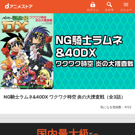
ログイン
さがす
メニュー
NG騎士ラムネ&40DX ワクワク時空 炎の大捜査戦
（全3話）
気になる登録数：
4122
国内最大級
※1