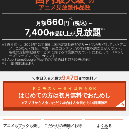
の
アニメ見放題作品数
660
※2
月額
円
(税込) ～
7,400
見放題
※3
作品以上が
1 自社調べ。2025年12月15日に国内定額動画配信サービスが配信していたアニ
メ、2.5次元・舞台、声優・音楽コンテンツの作品数を調査員がカウント。
各社の定額制動画サービスにおける作品数のカウントにあたって、TVシリ
ーズ1シーズンごとにカウント。
2
App Store/Google Play
でのご契約は月額760円(税込)
3 一部個別課金あり
9
7
月
日
＼本日入ると最大
まで無料／
ドコモのケータイ以外もOK
はじめての方は初月無料でおためし
※アプリから入会いただく場合は入会日から14日間無料
アニメもブックも
楽し
こだわりの機能／
お得
よくある