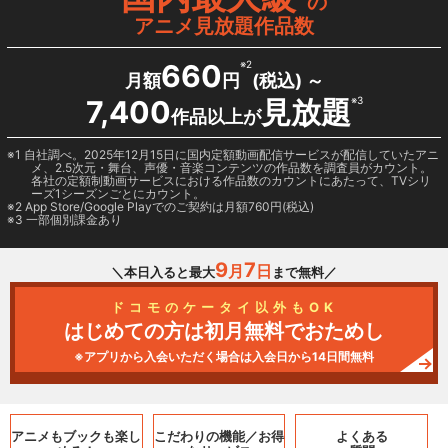
の
アニメ見放題作品数
660
※2
月額
円
(税込) ～
7,400
見放題
※3
作品以上が
1 自社調べ。2025年12月15日に国内定額動画配信サービスが配信していたアニ
メ、2.5次元・舞台、声優・音楽コンテンツの作品数を調査員がカウント。
各社の定額制動画サービスにおける作品数のカウントにあたって、TVシリ
ーズ1シーズンごとにカウント。
2
App Store/Google Play
でのご契約は月額760円(税込)
3 一部個別課金あり
9
7
月
日
＼本日入ると最大
まで無料／
ドコモのケータイ以外もOK
はじめての方は初月無料でおためし
※アプリから入会いただく場合は入会日から14日間無料
アニメもブックも
楽し
こだわりの機能／
お得
よくある