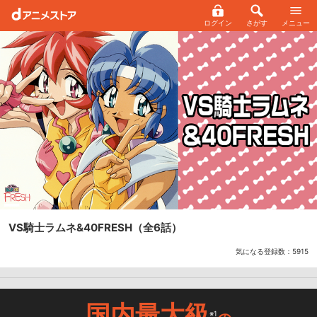
ログイン
さがす
メニュー
VS騎士ラムネ&40FRESH
（全6話）
気になる登録数：
5915
国内最大級
※1