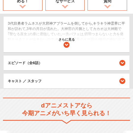
める！
なサービス
質問
3代目勇者ラムネスが大邪神アブラームを倒してから,キラキラ神霊界に平
和が訪れて,3年の月日が流れた。大神官の片腕としてカカオは大神殿で
｢聖なる巫女｣の座に君臨していた,一方パフェは,切羽つまらないと力を発
動させることが出来ないので,キラキラ神霊界のドサ回り(修行の旅)に出て
さらに見る
いた。ある日,大神官からの突然の呼び出しに大神殿に戻ったパフェは,大
神官より｢4代目勇者ラムネスを探せ!｣といきなり命じられ,カカオと共に
旅に出ることに。3代目勇者ラムネスとの恋に破れていた二人は,4代目勇
者との新たなラブロマンスに淡い夢を抱いていた。そんなパフェとカカ
エピソード（全6話）
オの前に,巨大なメカに乗った謎の侵略者の魔の手が迫る!果たして,パフェ
とカカオは無事に4代目勇者を探し出すことができるのであろうか!?そし
て,迫り来る侵略者の正体は?…波乱に満ちた,パフェとカカオの冒険の旅が
キャスト ／ スタッフ
始まる。
コメディ/ギャグ
ロボット/メカ
dアニメストアなら
今期アニメがいち早く見られる！
シリーズ／関連のアニメ作品
NG騎士ラムネ&40