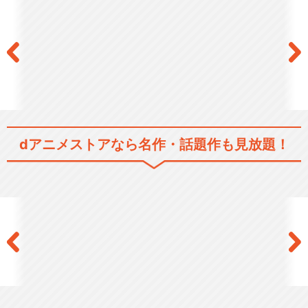
VS騎士ラムネ&40 炎
dアニメストアなら
名作・話題作も見放題！
NG騎士ラムネ&40EX ビクビ
クトライアング…
NG騎士ラムネ&40DX ワクワ
ク時空 炎の大…