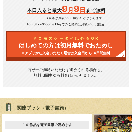
9
9
月
日
本日入ると最大
まで無料
※以降は月額660円(税込)がかかります。
App Store/Google Play
でのご契約は月額760円(税込)
ドコモのケータイ以外もOK
はじめての方は初月無料でおためし
※アプリから入会いただく場合は入会日から14日間無料
万が一ご満足いただけず
退会される場合も、
無料期間中なら料金はかかりません。
関連ブック（電子書籍）
この作品を電子書籍で読めます