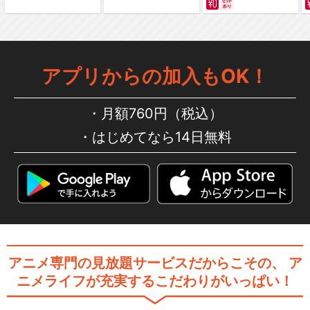
夏目友人帳 伍 特別編１ 一
夜盃（ひとよさかず…
アプリからの加入もOK！
夏目友人帳 伍 特別編２ 遊
月額760円（税込）
戯の宴
はじめてなら14日無料
夏目友人帳 陸 特別編１ 鈴
鳴るの切り株
アニメ専門の見放題サービスだからこその、
ア
ニメライフが充実するこだわりがいっぱい！
夏目友人帳 陸 特別編２ 夢
幻のかけら