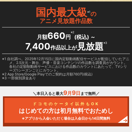
国内最大級
※1
の
アニメ見放題作品数
660
※2
月額
円
(税込) ～
7,400
見放題
※3
作品以上が
1 自社調べ。2025年12月15日に国内定額動画配信サービスが配信していたアニ
メ、2.5次元・舞台、声優・音楽コンテンツの作品数を調査員がカウント。
各社の定額制動画サービスにおける作品数のカウントにあたって、TVシリ
ーズ1シーズンごとにカウント。
2
App Store/Google Play
でのご契約は月額760円(税込)
3 一部個別課金あり
9
9
月
日
＼本日入ると最大
まで無料／
ドコモのケータイ以外もOK
はじめての方は初月無料でおためし
※アプリから入会いただく場合は入会日から14日間無料