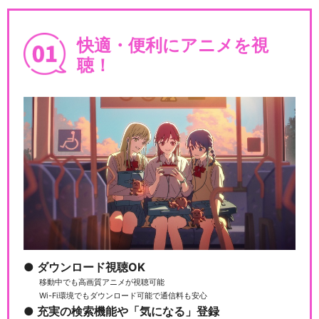
快適・便利にアニメを視
夏目友人帳 漆 第十三話(特
聴！
別編) 伸ばした手は
劇場版 夏目友人帳 ～うつせみ
に結ぶ～
夏目友人帳 石起こしと怪し
き来訪者
ダウンロード視聴OK
移動中でも高画質アニメが視聴可能
Wi-Fi環境でもダウンロード可能で通信料も安心
充実の検索機能や「気になる」登録