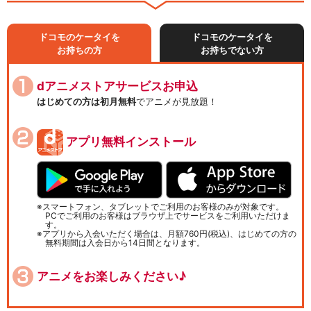
ドコモのケータイを
ドコモのケータイを
お持ちの方
お持ちでない方
dアニメストアサービスお申込
はじめての方は初月無料
でアニメが見放題！
アプリ無料インストール
スマートフォン、タブレットでご利用のお客様のみが対象です。
PCでご利用のお客様はブラウザ上でサービスをご利用いただけま
す。
アプリから入会いただく場合は、月額760円(税込)、はじめての方の
無料期間は入会日から14日間となります。
アニメをお楽しみください♪