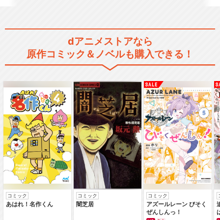
dアニメストアなら
原作コミック＆ノベルも購入できる！
夏目友人帳 漆
夏目友人帳 いつかゆきのひ
に
夏目友人帳 ニャンコ先生と
はじめてのおつかい
コミック
コミック
コミック
あはれ！名作くん
闇芝居
アズールレーン びそく
ぜんしんっ！