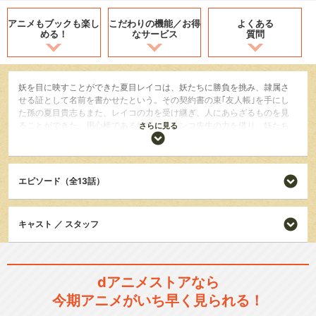
アニメもブックも
楽し
こだわりの機能／
お得
よくある
める！
なサービス
質問
妖を目に映すことができた夏目レイコは、妖たちに勝負を挑み、隷属さ
せる証として名前を書かせたという。その契約書の束｢友人帳｣を手にし
た孫の夏目貴志もまた、レイコの力を受け継ぎ、人にあらざるものを見
ることができた。用心棒である妖怪・ニャンコ先生の力を借り、妖たち
さらに見る
に名前を返していくことを決めた夏目。人の心、妖たちの想いをわかり
始めた夏目の元には、さまざまな妖が集い始め…。
SF/ファンタジー
エピソード（全13話）
ホラー/サスペンス/推理
ドラマ/青春
キャスト ／ スタッフ
シリーズ／関連のアニメ作品
夏目友人帳
dアニメストアなら
今期アニメがいち早く見られる！