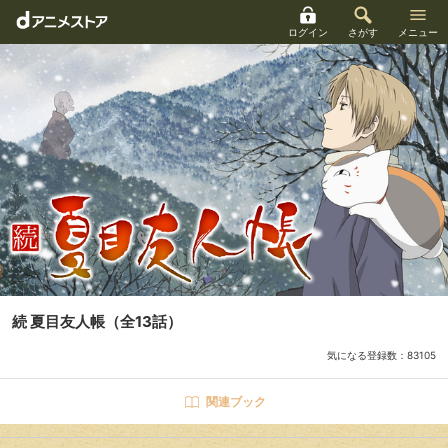
ログイン
さがす
メニュー
続 夏目友人帳
（全13話）
気になる登録数：
83105
関連ブック